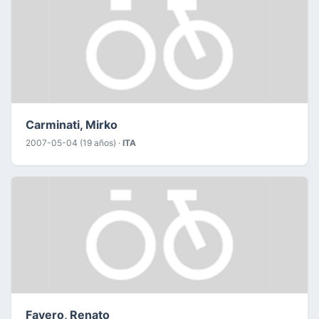
Carminati, Mirko
2007-05-04 (19 años) ·
ITA
Favero, Renato