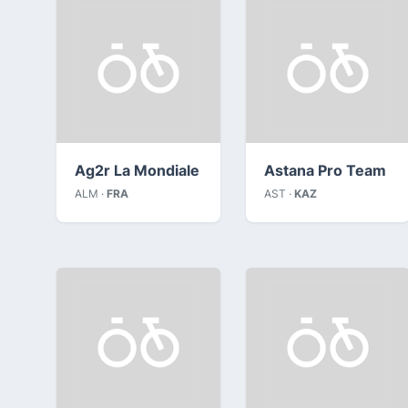
Ag2r La Mondiale
Astana Pro Team
ALM ·
FRA
AST ·
KAZ