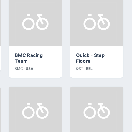
BMC Racing
Quick - Step
Team
Floors
BMC ·
USA
QST ·
BEL