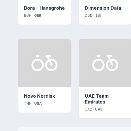
Bora - Hansgrohe
Dimension Data
BOH ·
GER
DDD ·
SUI
Novo Nordisk
UAE Team
Emirates
TNN ·
USA
UAD ·
UAE