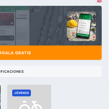
AD
,
GALA GRATIS
IFICACIONES
JÓVENES