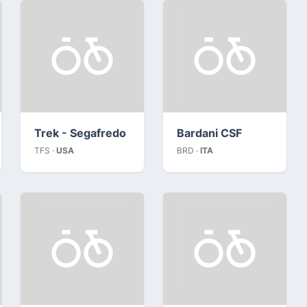
Trek - Segafredo
Bardani CSF
TFS ·
USA
BRD ·
ITA