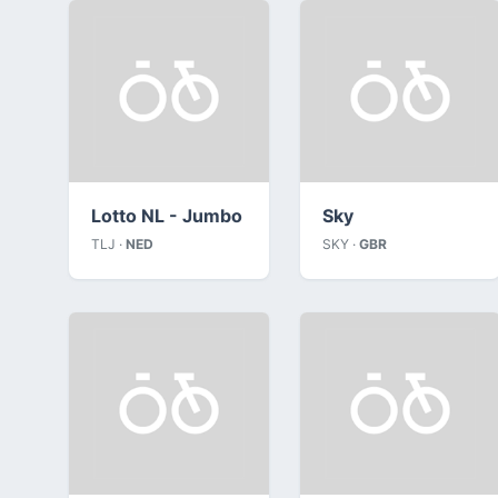
Lotto NL - Jumbo
Sky
TLJ ·
NED
SKY ·
GBR