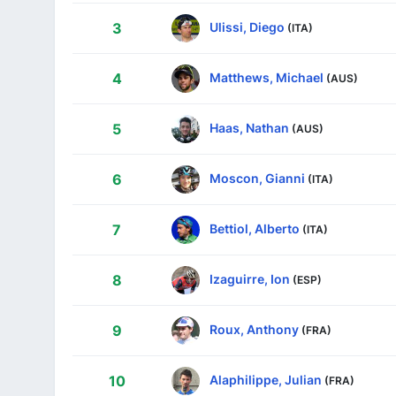
Ulissi, Diego
3
(ITA)
Matthews, Michael
4
(AUS)
Haas, Nathan
5
(AUS)
Moscon, Gianni
6
(ITA)
Bettiol, Alberto
7
(ITA)
Izaguirre, Ion
8
(ESP)
Roux, Anthony
9
(FRA)
Alaphilippe, Julian
10
(FRA)