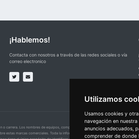
¡Hablemos!
Contacta con nosotros a través de las redes sociales o vía
correo electronico
Utilizamos coo
Usamos cookies y otras
navegación en nuestra
ción o carrera. Los nombres de equipos, competiciones, marcas comerciales y logotipo
anuncios adecuados, pa
obre estas marcas comerciales. Toda la información proporcionada en esta página se p
comprender de donde ll