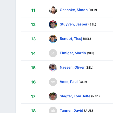
Geschke, Simon
11
(GER)
Stuyven, Jasper
12
(BEL)
Benoot, Tiesj
13
(BEL)
Elmiger, Martin
14
(SUI)
Naesen, Oliver
15
(BEL)
Voss, Paul
16
(GER)
Slagter, Tom Jelte
17
(NED)
Tanner, David
18
(AUS)