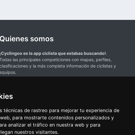
Quienes somos
¡Cyclingoo es la app ciclista que estabas buscando!
.
Todas las principales competiciones con mapas, perfiles,
clasificaciones y la más completa información de ciclistas y
equipos.
kies
 técnicas de rastreo para mejorar tu experiencia de
 web, para mostrarte contenidos personalizados y
s mencionados en esta página de resultados de ciclismo son propiedad de
ra analizar el tráfico en nuestra web y para
resenta únicamente con fines informativos y para la conveniencia de
egan nuestros visitantes.