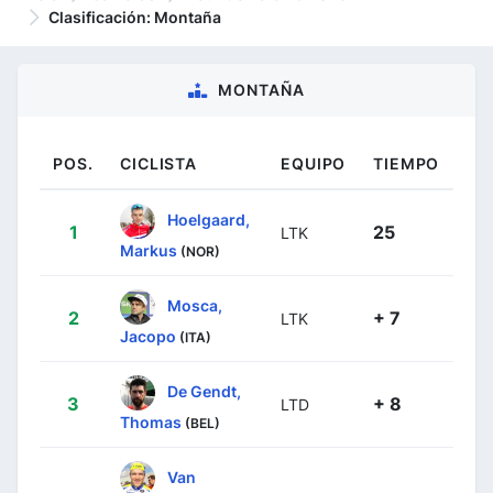
Clasificación: Montaña
MONTAÑA
POS.
CICLISTA
EQUIPO
TIEMPO
Hoelgaard,
1
25
LTK
Markus
(NOR)
Mosca,
2
+ 7
LTK
Jacopo
(ITA)
De Gendt,
3
+ 8
LTD
Thomas
(BEL)
Van