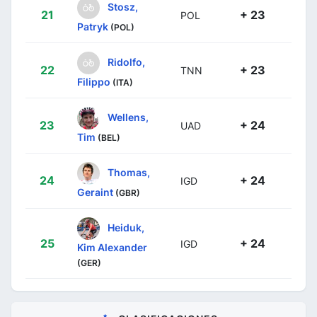
Stosz,
21
+ 23
POL
Patryk
(POL)
Ridolfo,
22
+ 23
TNN
Filippo
(ITA)
Wellens,
23
+ 24
UAD
Tim
(BEL)
Thomas,
24
+ 24
IGD
Geraint
(GBR)
Heiduk,
25
+ 24
IGD
Kim Alexander
(GER)