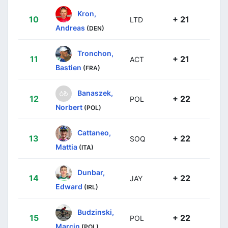
Kron,
10
+ 21
LTD
Andreas
(DEN)
Tronchon,
11
+ 21
ACT
Bastien
(FRA)
Banaszek,
12
+ 22
POL
Norbert
(POL)
Cattaneo,
13
+ 22
SOQ
Mattia
(ITA)
Dunbar,
14
+ 22
JAY
Edward
(IRL)
Budzinski,
15
+ 22
POL
Marcin
(POL)