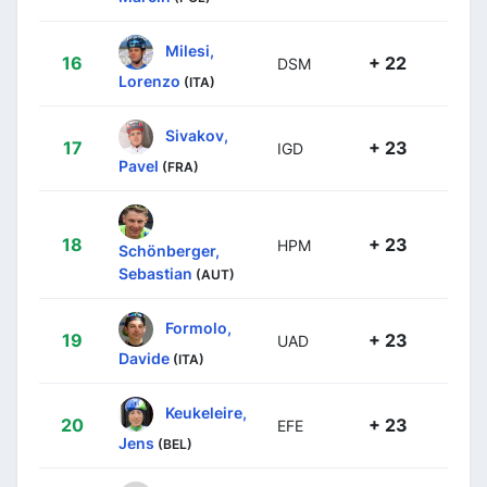
Milesi,
16
+ 22
DSM
Lorenzo
(ITA)
Sivakov,
17
+ 23
IGD
Pavel
(FRA)
18
+ 23
HPM
Schönberger,
Sebastian
(AUT)
Formolo,
19
+ 23
UAD
Davide
(ITA)
Keukeleire,
20
+ 23
EFE
Jens
(BEL)