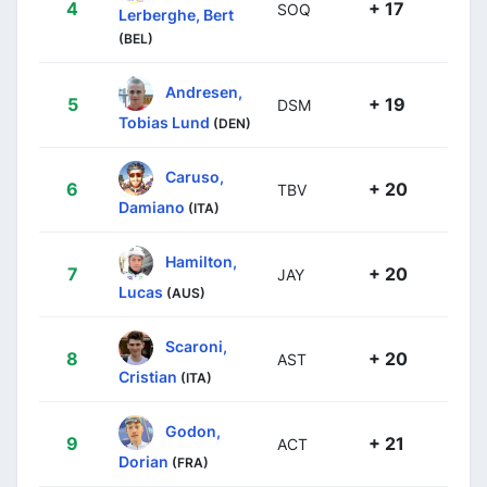
4
+ 17
SOQ
Lerberghe, Bert
(BEL)
Andresen,
5
+ 19
DSM
Tobias Lund
(DEN)
Caruso,
6
+ 20
TBV
Damiano
(ITA)
Hamilton,
7
+ 20
JAY
Lucas
(AUS)
Scaroni,
8
+ 20
AST
Cristian
(ITA)
Godon,
9
+ 21
ACT
Dorian
(FRA)