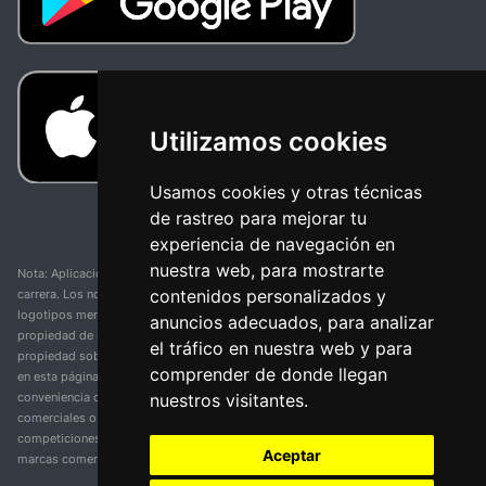
Utilizamos cookies
Usamos cookies y otras técnicas
de rastreo para mejorar tu
experiencia de navegación en
nuestra web, para mostrarte
Nota: Aplicación y web no oficial y no relacionada con ninguna organización o
contenidos personalizados y
carrera. Los nombres de equipos, competiciones, marcas comerciales y
logotipos mencionados en esta página de resultados de ciclismo son
anuncios adecuados, para analizar
propiedad de sus respectivos dueños. No tenemos afiliación, patrocinio ni
el tráfico en nuestra web y para
propiedad sobre estas marcas comerciales. Toda la información proporcionada
comprender de donde llegan
en esta página se presenta únicamente con fines informativos y para la
nuestros visitantes.
conveniencia de nuestros usuarios. Cualquier uso de nombres, marcas
comerciales o logotipos tiene el único propósito de identificar equipos y
competiciones y no implica asociación o respaldo. Todos los derechos de las
Aceptar
marcas comerciales mencionadas aquí pertenecen a sus propietarios legítimos.