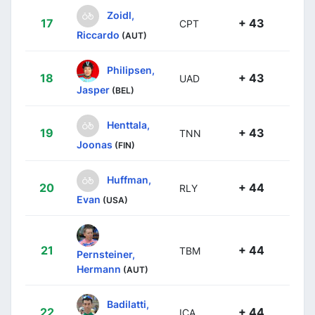
Zoidl,
17
+ 43
CPT
Riccardo
(AUT)
Philipsen,
18
+ 43
UAD
Jasper
(BEL)
Henttala,
19
+ 43
TNN
Joonas
(FIN)
Huffman,
20
+ 44
RLY
Evan
(USA)
21
+ 44
TBM
Pernsteiner,
Hermann
(AUT)
Badilatti,
22
+ 44
ICA