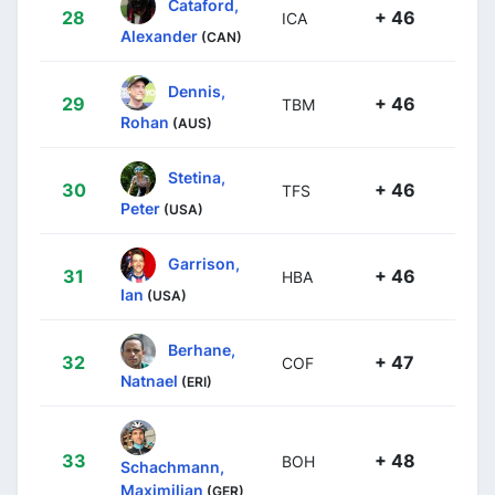
Cataford,
28
+ 46
ICA
Alexander
(CAN)
Dennis,
29
+ 46
TBM
Rohan
(AUS)
Stetina,
30
+ 46
TFS
Peter
(USA)
Garrison,
31
+ 46
HBA
Ian
(USA)
Berhane,
32
+ 47
COF
Natnael
(ERI)
33
+ 48
BOH
Schachmann,
Maximilian
(GER)