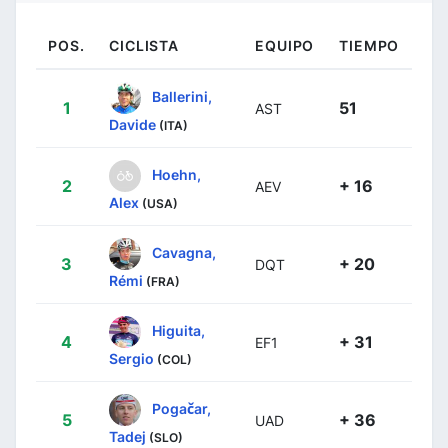
POS.
CICLISTA
EQUIPO
TIEMPO
Ballerini,
1
51
AST
Davide
(ITA)
Hoehn,
2
+ 16
AEV
Alex
(USA)
Cavagna,
3
+ 20
DQT
Rémi
(FRA)
Higuita,
4
+ 31
EF1
Sergio
(COL)
Pogačar,
5
+ 36
UAD
Tadej
(SLO)