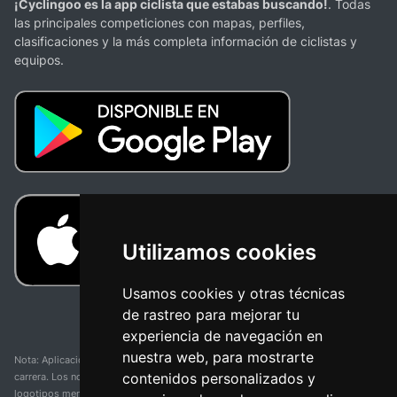
¡Cyclingoo es la app ciclista que estabas buscando!
. Todas
las principales competiciones con mapas, perfiles,
clasificaciones y la más completa información de ciclistas y
equipos.
Utilizamos cookies
Usamos cookies y otras técnicas
de rastreo para mejorar tu
experiencia de navegación en
nuestra web, para mostrarte
Nota: Aplicación y web no oficial y no relacionada con ninguna organización o
contenidos personalizados y
carrera. Los nombres de equipos, competiciones, marcas comerciales y
logotipos mencionados en esta página de resultados de ciclismo son