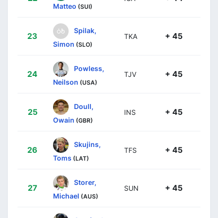
Matteo
(SUI)
Spilak,
23
+ 45
TKA
Simon
(SLO)
Powless,
24
+ 45
TJV
Neilson
(USA)
Doull,
25
+ 45
INS
Owain
(GBR)
Skujins,
26
+ 45
TFS
Toms
(LAT)
Storer,
27
+ 45
SUN
Michael
(AUS)