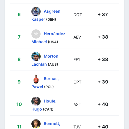
Asgreen,
6
+ 37
DQT
Kasper
(DEN)
Hernández,
7
+ 38
AEV
Michael
(USA)
Morton,
8
+ 38
EF1
Lachlan
(AUS)
Bernas,
9
+ 39
CPT
Pawel
(POL)
Houle,
10
+ 40
AST
Hugo
(CAN)
Bennett,
11
+ 40
TJV