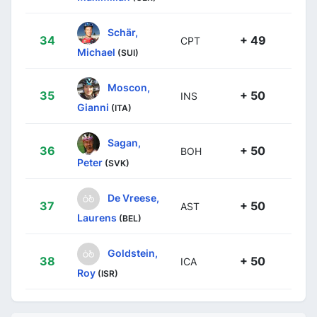
Schär,
34
+ 49
CPT
Michael
(SUI)
Moscon,
35
+ 50
INS
Gianni
(ITA)
Sagan,
36
+ 50
BOH
Peter
(SVK)
De Vreese,
37
+ 50
AST
Laurens
(BEL)
Goldstein,
38
+ 50
ICA
Roy
(ISR)