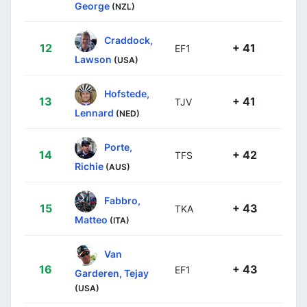
George
(NZL)
Craddock,
12
+ 41
EF1
Lawson
(USA)
Hofstede,
13
+ 41
TJV
Lennard
(NED)
Porte,
14
+ 42
TFS
Richie
(AUS)
Fabbro,
15
+ 43
TKA
Matteo
(ITA)
Van
16
+ 43
EF1
Garderen, Tejay
(USA)