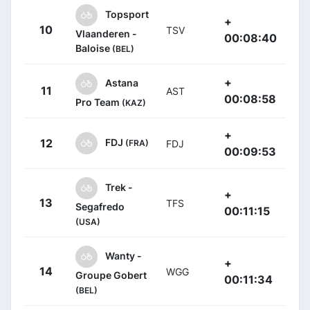
Topsport
+
10
TSV
Vlaanderen -
00:08:40
Baloise
(BEL)
+
Astana
11
AST
00:08:58
Pro Team
(KAZ)
+
FDJ
12
(FRA)
FDJ
00:09:53
Trek -
+
13
TFS
Segafredo
00:11:15
(USA)
Wanty -
+
14
WGG
Groupe Gobert
00:11:34
(BEL)