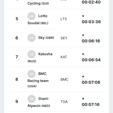
00:02:40
Cycling
(SUI)
+
Lotto
5
LTS
00:03:36
Soudal
(BEL)
+
Sky
6
(GBR)
SKY
00:06:16
+
Katusha
7
KAT
00:06:54
(RUS)
BMC
+
8
BMC
Racing team
00:07:06
(USA)
+
Giant-
9
TGA
00:07:16
Alpecin
(NED)