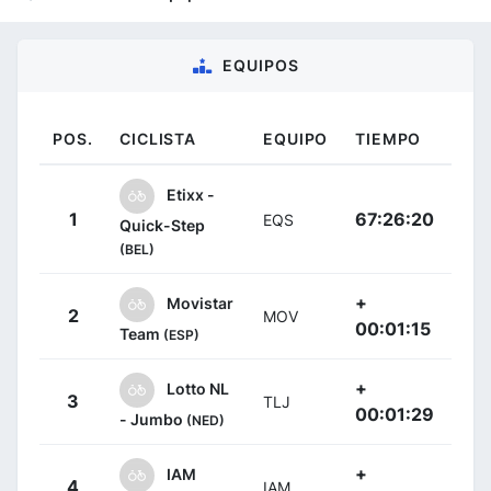
EQUIPOS
POS.
CICLISTA
EQUIPO
TIEMPO
Etixx -
1
67:26:20
EQS
Quick-Step
(BEL)
+
Movistar
2
MOV
00:01:15
Team
(ESP)
+
Lotto NL
3
TLJ
00:01:29
- Jumbo
(NED)
+
IAM
4
IAM