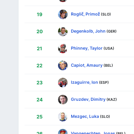
Roglič, Primož
19
(SLO)
Degenkolb, John
20
(GER)
Phinney, Taylor
21
(USA)
Capiot, Amaury
22
(BEL)
Izaguirre, Ion
23
(ESP)
Gruzdev, Dimitry
24
(KAZ)
Mezgec, Luka
25
(SLO)
Vangenechten, Jonas
26
(BEL)