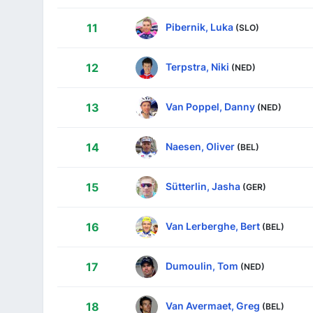
Pibernik, Luka
11
(SLO)
Terpstra, Niki
12
(NED)
Van Poppel, Danny
13
(NED)
Naesen, Oliver
14
(BEL)
Sütterlin, Jasha
15
(GER)
Van Lerberghe, Bert
16
(BEL)
Dumoulin, Tom
17
(NED)
Van Avermaet, Greg
18
(BEL)