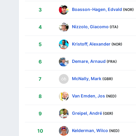
Boasson-Hagen, Edvald
3
(NOR)
Nizzolo, Giacomo
4
(ITA)
Kristoff, Alexander
5
(NOR)
Demare, Arnaud
6
(FRA)
McNally, Mark
7
(GBR)
Van Emden, Jos
8
(NED)
Greipel, André
9
(GER)
Kelderman, Wilco
10
(NED)