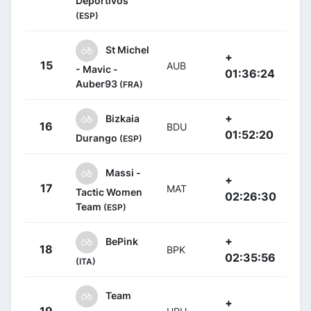
Deportivos
(ESP)
St Michel
+
15
AUB
- Mavic -
01:36:24
Auber93
(FRA)
+
Bizkaia
16
BDU
01:52:20
Durango
(ESP)
Massi -
+
17
MAT
Tactic Women
02:26:30
Team
(ESP)
+
BePink
18
BPK
02:35:56
(ITA)
Team
+