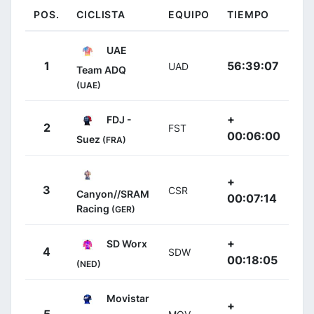
POS.
CICLISTA
EQUIPO
TIEMPO
UAE
1
56:39:07
UAD
Team ADQ
(UAE)
+
FDJ -
2
FST
00:06:00
Suez
(FRA)
+
3
CSR
Canyon//SRAM
00:07:14
Racing
(GER)
+
SD Worx
4
SDW
00:18:05
(NED)
Movistar
+