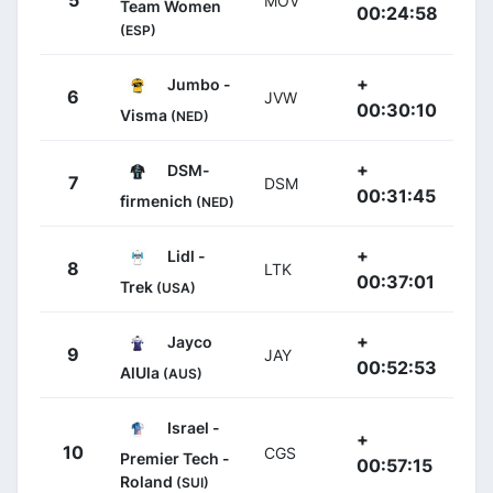
5
MOV
Team Women
00:24:58
(ESP)
+
Jumbo -
6
JVW
00:30:10
Visma
(NED)
+
DSM-
7
DSM
00:31:45
firmenich
(NED)
+
Lidl -
8
LTK
00:37:01
Trek
(USA)
+
Jayco
9
JAY
00:52:53
AlUla
(AUS)
Israel -
+
10
CGS
Premier Tech -
00:57:15
Roland
(SUI)