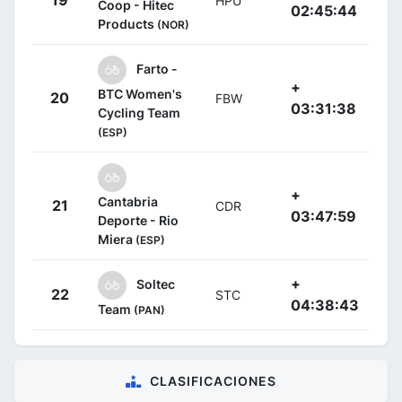
19
HPU
Coop - Hitec
02:45:44
Products
(NOR)
Farto -
+
BTC Women's
20
FBW
03:31:38
Cycling Team
(ESP)
+
Cantabria
21
CDR
03:47:59
Deporte - Rio
Miera
(ESP)
+
Soltec
22
STC
04:38:43
Team
(PAN)
CLASIFICACIONES