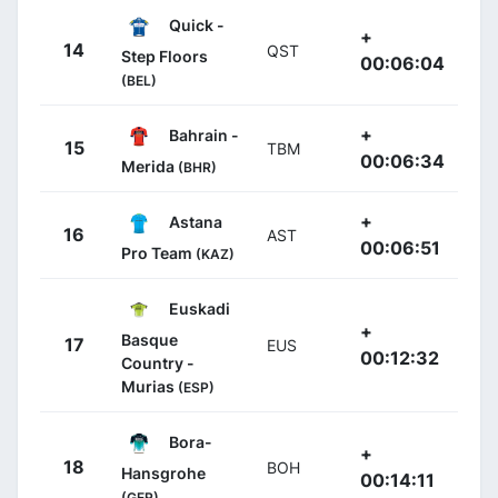
Quick -
+
14
QST
Step Floors
00:06:04
(BEL)
+
Bahrain -
15
TBM
00:06:34
Merida
(BHR)
+
Astana
16
AST
00:06:51
Pro Team
(KAZ)
Euskadi
+
Basque
17
EUS
00:12:32
Country -
Murias
(ESP)
Bora-
+
18
BOH
Hansgrohe
00:14:11
(GER)