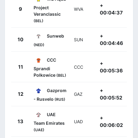
+
Project
9
WVA
00:04:37
Veranclassic
(BEL)
+
Sunweb
10
SUN
00:04:46
(NED)
CCC
+
11
CCC
Sprandi
00:05:36
Polkowice
(BEL)
+
Gazprom
12
GAZ
00:05:52
- Rusvelo
(RUS)
UAE
+
13
UAD
Team Emirates
00:06:02
(UAE)