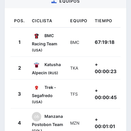
EQUIPOS
POS.
CICLISTA
EQUIPO
TIEMPO
BMC
1
67:19:18
BMC
Racing Team
(USA)
+
Katusha
2
TKA
00:00:23
Alpecin
(RUS)
Trek -
+
3
TFS
Segafredo
00:00:45
(USA)
Manzana
+
4
MZN
Postobon Team
00:01:01
(COL)