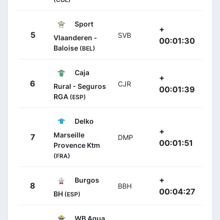
Sport
+
5
SVB
Vlaanderen -
00:01:30
Baloise
(BEL)
Caja
+
6
CJR
Rural - Seguros
00:01:39
RGA
(ESP)
Delko
+
Marseille
7
DMP
00:01:51
Provence Ktm
(FRA)
+
Burgos
8
BBH
00:04:27
BH
(ESP)
WB Aqua