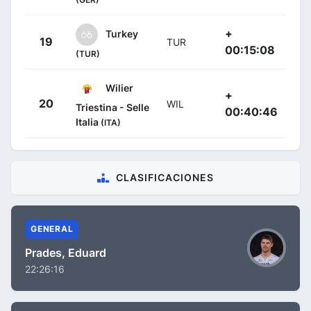
+
Turkey
19
TUR
00:15:08
(TUR)
Wilier
+
20
WIL
Triestina - Selle
00:40:46
Italia
(ITA)
CLASIFICACIONES
GENERAL
Prades, Eduard
22:26:16