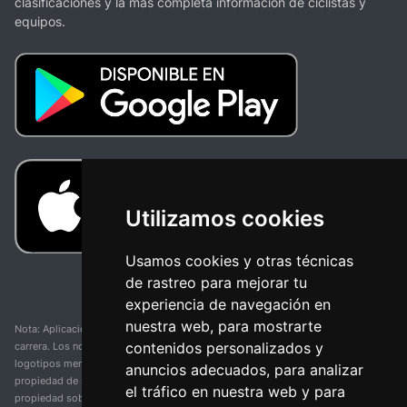
clasificaciones y la más completa información de ciclistas y
equipos.
Utilizamos cookies
Usamos cookies y otras técnicas
de rastreo para mejorar tu
experiencia de navegación en
nuestra web, para mostrarte
Nota: Aplicación y web no oficial y no relacionada con ninguna organización o
contenidos personalizados y
carrera. Los nombres de equipos, competiciones, marcas comerciales y
logotipos mencionados en esta página de resultados de ciclismo son
anuncios adecuados, para analizar
propiedad de sus respectivos dueños. No tenemos afiliación, patrocinio ni
el tráfico en nuestra web y para
propiedad sobre estas marcas comerciales. Toda la información proporcionada