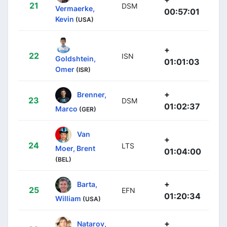
21
DSM
Vermaerke,
00:57:01
Kevin
(USA)
+
22
ISN
Goldshtein,
01:01:03
Omer
(ISR)
+
Brenner,
23
DSM
01:02:37
Marco
(GER)
Van
+
24
LTS
Moer, Brent
01:04:00
(BEL)
+
Barta,
25
EFN
01:20:34
William
(USA)
+
Natarov,