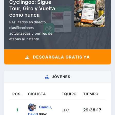
Cyclingoo: Sigue
Tour, Giro y Vuelta
como nunca
Resultados en directo,
clasificaciones
actualizadas y perfiles de
etapas al instante.
DESCÁRGALA GRATIS YA
JÓVENES
POS.
CICLISTA
EQUIPO
TIEMPO
Gaudu,
1
29:38:17
GFC
David
(FRA)