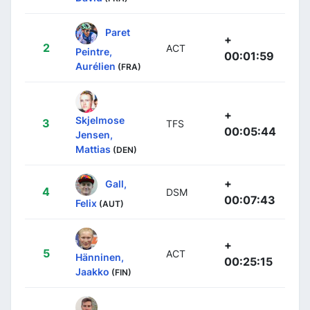
Paret
+
2
ACT
Peintre,
00:01:59
Aurélien
(FRA)
+
Skjelmose
3
TFS
00:05:44
Jensen,
Mattias
(DEN)
+
Gall,
4
DSM
00:07:43
Felix
(AUT)
+
5
ACT
Hänninen,
00:25:15
Jaakko
(FIN)