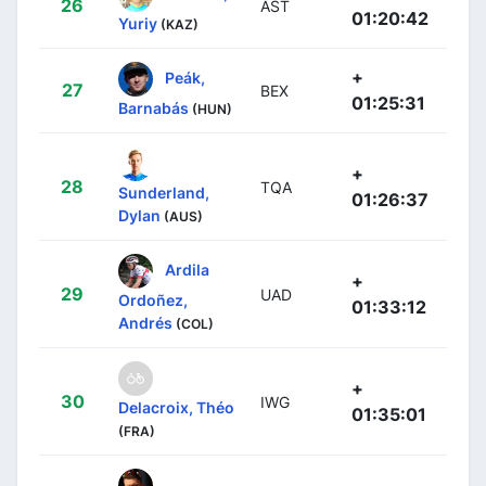
26
AST
01:20:42
Yuriy
(KAZ)
+
Peák,
27
BEX
01:25:31
Barnabás
(HUN)
+
28
TQA
Sunderland,
01:26:37
Dylan
(AUS)
Ardila
+
29
UAD
Ordoñez,
01:33:12
Andrés
(COL)
+
30
IWG
Delacroix, Théo
01:35:01
(FRA)