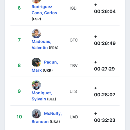
+
Rodríguez
6
IGD
00:26:04
Cano, Carlos
(ESP)
+
7
GFC
Madouas,
00:26:49
Valentin
(FRA)
+
Padun,
8
TBV
00:27:29
Mark
(UKR)
+
9
LTS
Moniquet,
00:28:07
Sylvain
(BEL)
+
McNulty,
10
UAD
00:32:23
Brandon
(USA)