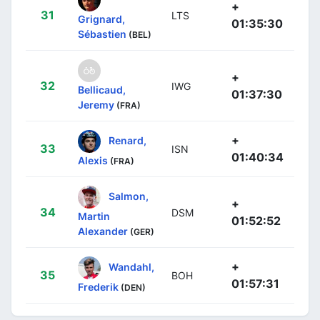
+
31
LTS
Grignard,
01:35:30
Sébastien
(BEL)
+
32
IWG
Bellicaud,
01:37:30
Jeremy
(FRA)
+
Renard,
33
ISN
01:40:34
Alexis
(FRA)
Salmon,
+
34
DSM
Martin
01:52:52
Alexander
(GER)
+
Wandahl,
35
BOH
01:57:31
Frederik
(DEN)