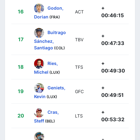
+
Godon,
16
ACT
00:46:15
Dorian
(FRA)
Buitrago
+
17
TBV
Sánchez,
00:47:33
Santiago
(COL)
+
Ries,
18
TFS
00:49:30
Michel
(LUX)
+
Geniets,
19
GFC
00:49:51
Kevin
(LUX)
+
Cras,
20
LTS
00:53:32
Steff
(BEL)
+