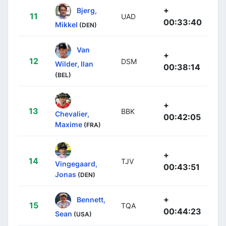
+
Bjerg,
11
UAD
00:33:40
Mikkel
(DEN)
Van
+
12
DSM
Wilder, Ilan
00:38:14
(BEL)
+
13
BBK
Chevalier,
00:42:05
Maxime
(FRA)
+
14
TJV
Vingegaard,
00:43:51
Jonas
(DEN)
+
Bennett,
15
TQA
00:44:23
Sean
(USA)