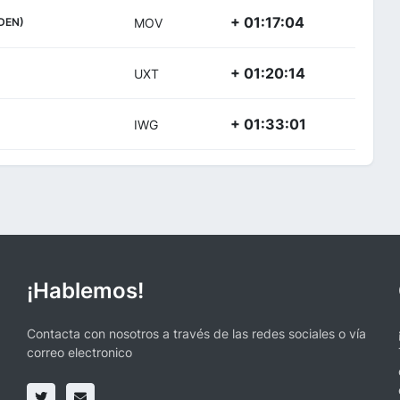
+ 01:17:04
DEN)
MOV
+ 01:20:14
UXT
+ 01:33:01
IWG
¡Hablemos!
Contacta con nosotros a través de las redes sociales o vía
correo electronico