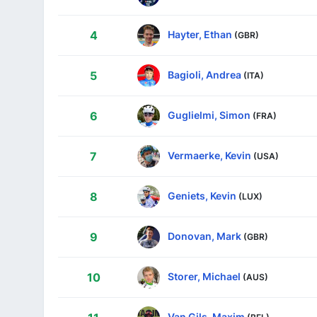
Hayter, Ethan
4
(GBR)
Bagioli, Andrea
5
(ITA)
Guglielmi, Simon
6
(FRA)
Vermaerke, Kevin
7
(USA)
Geniets, Kevin
8
(LUX)
Donovan, Mark
9
(GBR)
Storer, Michael
10
(AUS)
Van Gils, Maxim
(BEL)