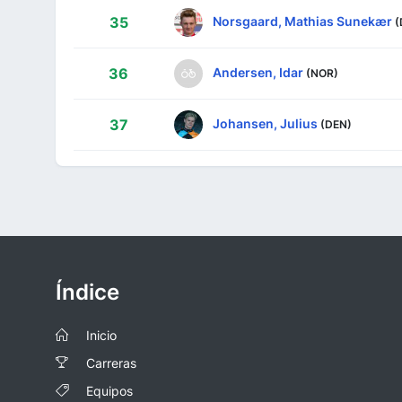
Norsgaard, Mathias Sunekær
35
(
Andersen, Idar
36
(NOR)
Johansen, Julius
37
(DEN)
Índice
Inicio
Carreras
Equipos