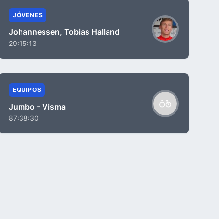
JÓVENES
Johannessen, Tobias Halland
29:15:13
EQUIPOS
Jumbo - Visma
87:38:30