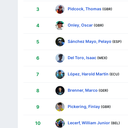
Pidcock, Thomas
3
(GBR)
Onley, Oscar
4
(GBR)
Sánchez Mayo, Pelayo
5
(ESP)
Del Toro, Isaac
6
(MEX)
López, Harold Martín
7
(ECU)
Brenner, Marco
8
(GER)
Pickering, Finlay
9
(GBR)
Lecerf, William Junior
10
(BEL)