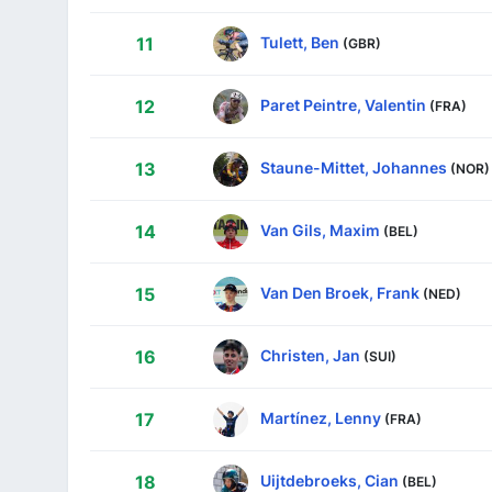
Tulett, Ben
11
(GBR)
Paret Peintre, Valentin
12
(FRA)
Staune-Mittet, Johannes
13
(NOR)
Van Gils, Maxim
14
(BEL)
Van Den Broek, Frank
15
(NED)
Christen, Jan
16
(SUI)
Martínez, Lenny
17
(FRA)
Uijtdebroeks, Cian
18
(BEL)