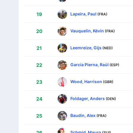
Lapeira, Paul
19
(FRA)
Vauquelin, Kévin
20
(FRA)
Leemreize, Gijs
21
(NED)
García Pierna, Raúl
22
(ESP)
Wood, Harrison
23
(GBR)
Foldager, Anders
24
(DEN)
Baudin, Alex
25
(FRA)
Schmid, Mauro
26
(SUI)