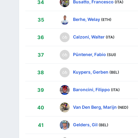
Busatto, Francesco
34
(ITA)
Berhe, Welay
35
(ETH)
Calzoni, Walter
36
(ITA)
Püntener, Fabio
37
(SUI)
Kuypers, Gerben
38
(BEL)
Baroncini, Filippo
39
(ITA)
Van Den Berg, Marijn
40
(NED)
Gelders, Gil
41
(BEL)