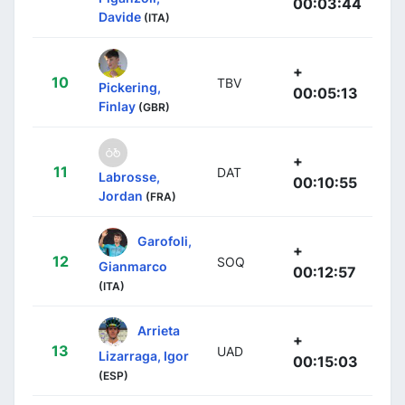
00:03:44
Davide
(ITA)
+
10
TBV
Pickering,
00:05:13
Finlay
(GBR)
+
11
DAT
Labrosse,
00:10:55
Jordan
(FRA)
Garofoli,
+
12
SOQ
Gianmarco
00:12:57
(ITA)
Arrieta
+
13
UAD
Lizarraga, Igor
00:15:03
(ESP)