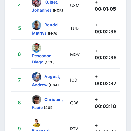
+
Kulset,
4
UXM
00:01:05
Johannes
(NOR)
+
Rondel,
5
TUD
00:02:35
Mathys
(FRA)
+
6
MOV
Pescador,
00:02:35
Diego
(COL)
+
August,
7
IGD
00:02:37
Andrew
(USA)
+
Christen,
8
Q36
00:03:10
Fabio
(SUI)
+
9
PTV
Piganzoli,