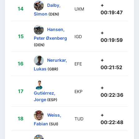
+
Dalby,
14
UXM
00:19:47
Simon
(DEN)
Hansen,
+
15
IGD
Peter Øxenberg
00:19:59
(DEN)
+
Nerurkar,
16
EFE
00:21:52
Lukas
(GBR)
+
17
EKP
Gutiérrez,
00:22:36
Jorge
(ESP)
+
Weiss,
18
TUD
00:22:48
Fabian
(SUI)