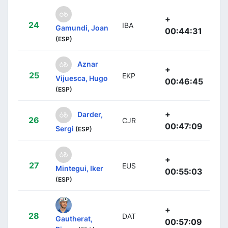
+
24
IBA
Gamundi, Joan
00:44:31
(ESP)
Aznar
+
25
EKP
Vijuesca, Hugo
00:46:45
(ESP)
+
Darder,
26
CJR
00:47:09
Sergi
(ESP)
+
27
EUS
Mintegui, Iker
00:55:03
(ESP)
+
28
DAT
Gautherat,
00:57:09