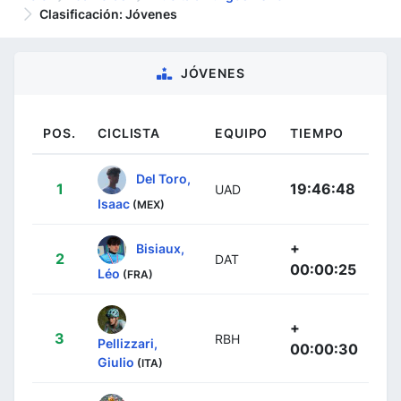
Clasificación: Jóvenes
JÓVENES
POS.
CICLISTA
EQUIPO
TIEMPO
Del Toro,
1
19:46:48
UAD
Isaac
(MEX)
+
Bisiaux,
2
DAT
00:00:25
Léo
(FRA)
+
3
RBH
Pellizzari,
00:00:30
Giulio
(ITA)