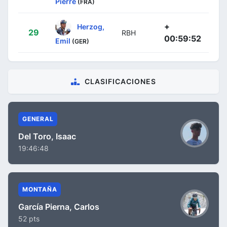
Pierre
(FRA)
+
Herzog,
29
RBH
00:59:52
Emil
(GER)
CLASIFICACIONES
GENERAL
Del Toro, Isaac
19:46:48
MONTAÑA
García Pierna, Carlos
52 pts