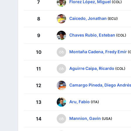
Florez López, Miguel
7
(COL)
Caicedo, Jonathan
8
(ECU)
Chaves Rubio, Esteban
9
(COL)
Montaña Cadena, Fredy Emir
10
(
Aguirre Caipa, Ricardo
11
(COL)
Camargo Pineda, Diego André
12
Aru, Fabio
13
(ITA)
Mannion, Gavin
14
(USA)