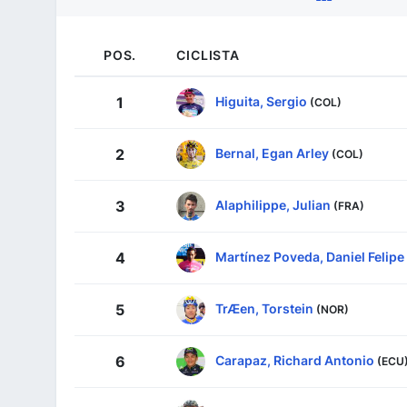
POS.
CICLISTA
Higuita, Sergio
1
(COL)
Bernal, Egan Arley
2
(COL)
Alaphilippe, Julian
3
(FRA)
Martínez Poveda, Daniel Felipe
4
TrÆen, Torstein
5
(NOR)
Carapaz, Richard Antonio
6
(ECU