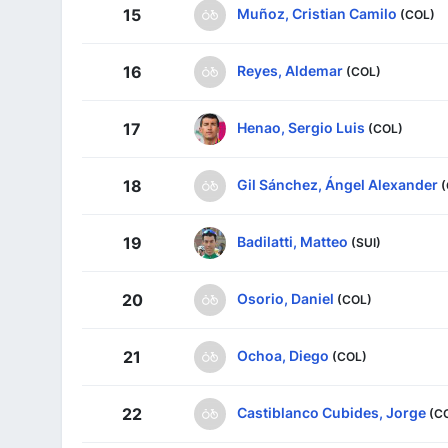
Muñoz, Cristian Camilo
15
(COL)
Reyes, Aldemar
16
(COL)
Henao, Sergio Luis
17
(COL)
Gil Sánchez, Ángel Alexander
18
(
Badilatti, Matteo
19
(SUI)
Osorio, Daniel
20
(COL)
Ochoa, Diego
21
(COL)
Castiblanco Cubides, Jorge
22
(C