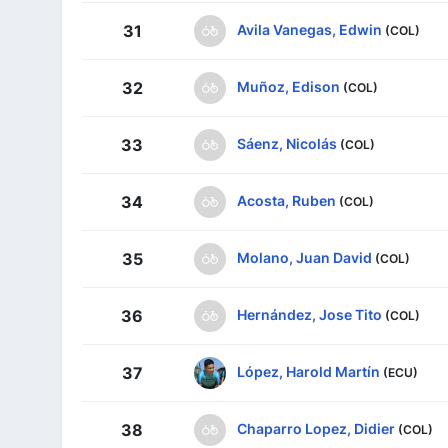
Avila Vanegas, Edwin
31
(COL)
Muñoz, Edison
32
(COL)
Sáenz, Nicolás
33
(COL)
Acosta, Ruben
34
(COL)
Molano, Juan David
35
(COL)
Hernández, Jose Tito
36
(COL)
López, Harold Martín
37
(ECU)
Chaparro Lopez, Didier
38
(COL)