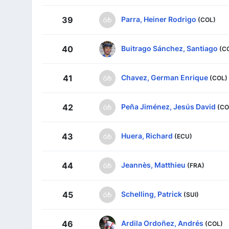
Parra, Heiner Rodrigo
39
(COL)
Buitrago Sánchez, Santiago
40
(C
Chavez, German Enrique
41
(COL)
Peña Jiménez, Jesús David
42
(CO
Huera, Richard
43
(ECU)
Jeannès, Matthieu
44
(FRA)
Schelling, Patrick
45
(SUI)
Ardila Ordoñez, Andrés
46
(COL)