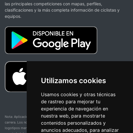
las principales competiciones con mapas, perfiles,
clasificaciones y la más completa información de ciclistas y
equipos.
Utilizamos cookies
Usamos cookies y otras técnicas
de rastreo para mejorar tu
experiencia de navegación en
nuestra web, para mostrarte
Nota: Aplicación y web no oficial y no relacionada con ninguna organización o
contenidos personalizados y
carrera. Los nombres de equipos, competiciones, marcas comerciales y
logotipos mencionados en esta página de resultados de ciclismo son
anuncios adecuados, para analizar