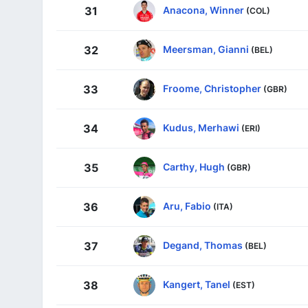
Anacona, Winner
31
(COL)
Meersman, Gianni
32
(BEL)
Froome, Christopher
33
(GBR)
Kudus, Merhawi
34
(ERI)
Carthy, Hugh
35
(GBR)
Aru, Fabio
36
(ITA)
Degand, Thomas
37
(BEL)
Kangert, Tanel
38
(EST)