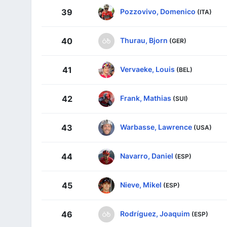
Pozzovivo, Domenico
39
(ITA)
Thurau, Bjorn
40
(GER)
Vervaeke, Louis
41
(BEL)
Frank, Mathias
42
(SUI)
Warbasse, Lawrence
43
(USA)
Navarro, Daniel
44
(ESP)
Nieve, Mikel
45
(ESP)
Rodríguez, Joaquim
46
(ESP)