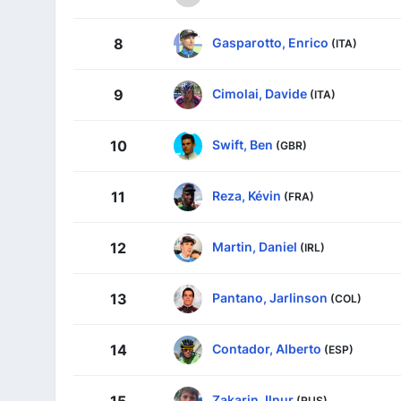
Gasparotto, Enrico
8
(ITA)
Cimolai, Davide
9
(ITA)
Swift, Ben
10
(GBR)
Reza, Kévin
11
(FRA)
Martin, Daniel
12
(IRL)
Pantano, Jarlinson
13
(COL)
Contador, Alberto
14
(ESP)
Zakarin, Ilnur
(RUS)