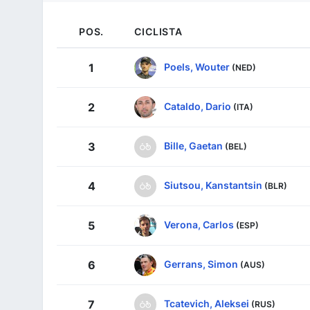
POS.
CICLISTA
Poels, Wouter
1
(NED)
Cataldo, Dario
2
(ITA)
Bille, Gaetan
3
(BEL)
Siutsou, Kanstantsin
4
(BLR)
Verona, Carlos
5
(ESP)
Gerrans, Simon
6
(AUS)
Tcatevich, Aleksei
7
(RUS)