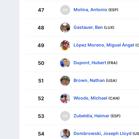
Molina, Antonio
47
(ESP)
Gastauer, Ben
48
(LUX)
López Moreno, Miguel Ángel
49
(
Dupont, Hubert
50
(FRA)
Brown, Nathan
51
(USA)
Woods, Michael
52
(CAN)
Zubeldia, Haimar
53
(ESP)
Dombrowski, Joseph Lloyd
54
(U