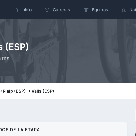
Inicio
Carreras
Equipos
Not
s (ESP)
 kms
: Rialp (ESP) -> Valls (ESP)
DOS DE LA ETAPA