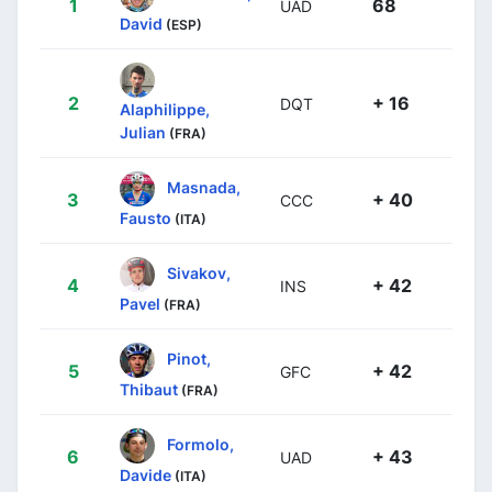
1
68
UAD
David
(ESP)
2
+ 16
DQT
Alaphilippe,
Julian
(FRA)
Masnada,
3
+ 40
CCC
Fausto
(ITA)
Sivakov,
4
+ 42
INS
Pavel
(FRA)
Pinot,
5
+ 42
GFC
Thibaut
(FRA)
Formolo,
6
+ 43
UAD
Davide
(ITA)