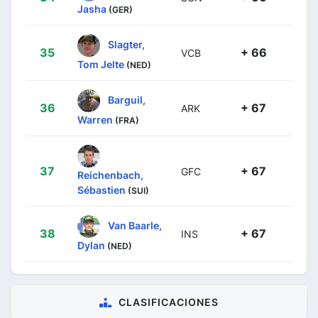
Jasha
(GER)
Slagter,
35
+ 66
VCB
Tom Jelte
(NED)
Barguil,
36
+ 67
ARK
Warren
(FRA)
37
+ 67
GFC
Reichenbach,
Sébastien
(SUI)
Van Baarle,
38
+ 67
INS
Dylan
(NED)
CLASIFICACIONES