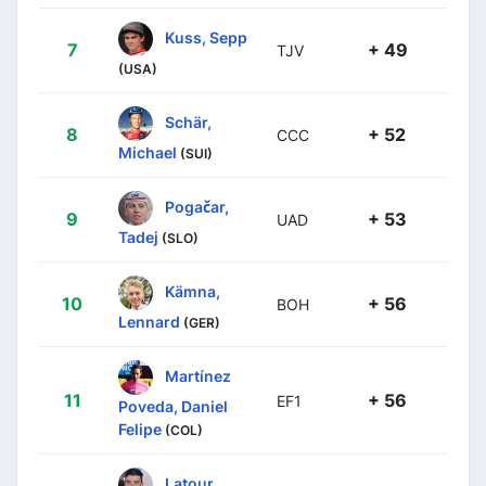
Kuss, Sepp
7
+ 49
TJV
(USA)
Schär,
8
+ 52
CCC
Michael
(SUI)
Pogačar,
9
+ 53
UAD
Tadej
(SLO)
Kämna,
10
+ 56
BOH
Lennard
(GER)
Martínez
11
+ 56
EF1
Poveda, Daniel
Felipe
(COL)
Latour,