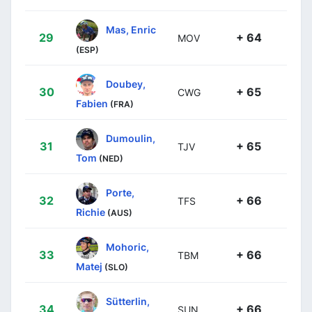
Mas, Enric
29
+ 64
MOV
(ESP)
Doubey,
30
+ 65
CWG
Fabien
(FRA)
Dumoulin,
31
+ 65
TJV
Tom
(NED)
Porte,
32
+ 66
TFS
Richie
(AUS)
Mohoric,
33
+ 66
TBM
Matej
(SLO)
Sütterlin,
34
+ 66
SUN