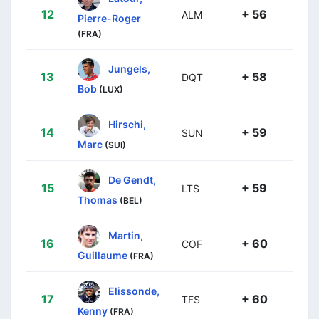
12
+ 56
ALM
Pierre-Roger
(FRA)
Jungels,
13
+ 58
DQT
Bob
(LUX)
Hirschi,
14
+ 59
SUN
Marc
(SUI)
De Gendt,
15
+ 59
LTS
Thomas
(BEL)
Martin,
16
+ 60
COF
Guillaume
(FRA)
Elissonde,
17
+ 60
TFS
Kenny
(FRA)