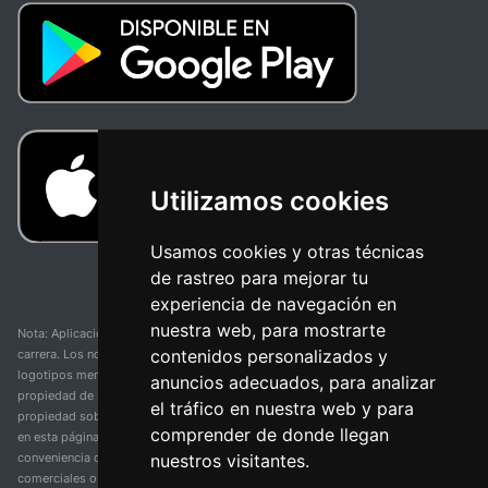
Utilizamos cookies
Usamos cookies y otras técnicas
de rastreo para mejorar tu
experiencia de navegación en
nuestra web, para mostrarte
Nota: Aplicación y web no oficial y no relacionada con ninguna organización o
contenidos personalizados y
carrera. Los nombres de equipos, competiciones, marcas comerciales y
logotipos mencionados en esta página de resultados de ciclismo son
anuncios adecuados, para analizar
propiedad de sus respectivos dueños. No tenemos afiliación, patrocinio ni
el tráfico en nuestra web y para
propiedad sobre estas marcas comerciales. Toda la información proporcionada
comprender de donde llegan
en esta página se presenta únicamente con fines informativos y para la
nuestros visitantes.
conveniencia de nuestros usuarios. Cualquier uso de nombres, marcas
comerciales o logotipos tiene el único propósito de identificar equipos y