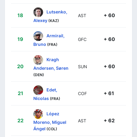
Lutsenko,
18
+ 60
AST
Alexey
(KAZ)
Armirail,
19
+ 60
GFC
Bruno
(FRA)
Kragh
20
+ 60
SUN
Andersen, Søren
(DEN)
Edet,
21
+ 61
COF
Nicolas
(FRA)
López
22
+ 62
AST
Moreno, Miguel
Ángel
(COL)