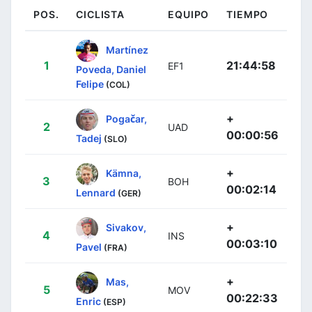
POS.
CICLISTA
EQUIPO
TIEMPO
Martínez
1
21:44:58
EF1
Poveda, Daniel
Felipe
(COL)
+
Pogačar,
2
UAD
00:00:56
Tadej
(SLO)
+
Kämna,
3
BOH
00:02:14
Lennard
(GER)
+
Sivakov,
4
INS
00:03:10
Pavel
(FRA)
+
Mas,
5
MOV
00:22:33
Enric
(ESP)