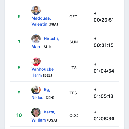
+
6
GFC
Madouas,
00:26:51
Valentin
(FRA)
+
Hirschi,
7
SUN
00:31:15
Marc
(SUI)
+
8
LTS
Vanhoucke,
01:04:54
Harm
(BEL)
+
Eg,
9
TFS
01:05:18
Niklas
(DEN)
+
Barta,
10
CCC
01:06:36
William
(USA)