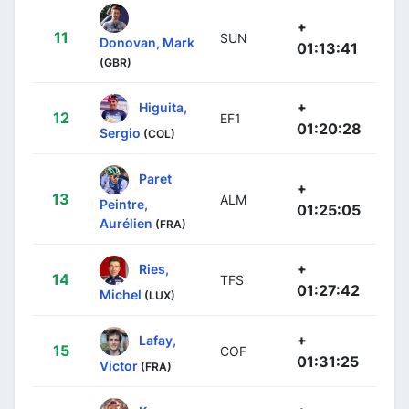
+
11
SUN
Donovan, Mark
01:13:41
(GBR)
+
Higuita,
12
EF1
01:20:28
Sergio
(COL)
Paret
+
13
ALM
Peintre,
01:25:05
Aurélien
(FRA)
+
Ries,
14
TFS
01:27:42
Michel
(LUX)
+
Lafay,
15
COF
01:31:25
Victor
(FRA)