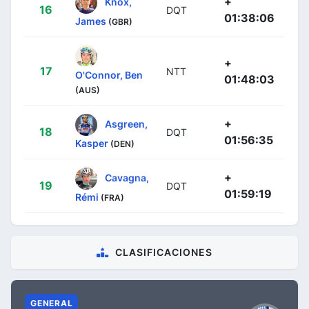
+
Knox,
16
DQT
01:38:06
James
(GBR)
+
17
NTT
O'Connor, Ben
01:48:03
(AUS)
+
Asgreen,
18
DQT
01:56:35
Kasper
(DEN)
+
Cavagna,
19
DQT
01:59:19
Rémi
(FRA)
CLASIFICACIONES
GENERAL