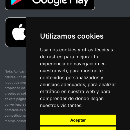
Utilizamos cookies
Usamos cookies y otras técnicas
de rastreo para mejorar tu
experiencia de navegación en
nuestra web, para mostrarte
Nota: Aplicación y web no oficial y no relacionada con ninguna organización o
contenidos personalizados y
carrera. Los nombres de equipos, competiciones, marcas comerciales y
logotipos mencionados en esta página de resultados de ciclismo son
anuncios adecuados, para analizar
propiedad de sus respectivos dueños. No tenemos afiliación, patrocinio ni
el tráfico en nuestra web y para
propiedad sobre estas marcas comerciales. Toda la información proporcionada
comprender de donde llegan
en esta página se presenta únicamente con fines informativos y para la
nuestros visitantes.
conveniencia de nuestros usuarios. Cualquier uso de nombres, marcas
comerciales o logotipos tiene el único propósito de identificar equipos y
competiciones y no implica asociación o respaldo. Todos los derechos de las
Aceptar
marcas comerciales mencionadas aquí pertenecen a sus propietarios legítimos.