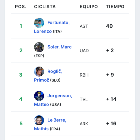
POS.
CICLISTA
EQUIPO
TIEMPO
Fortunato,
1
40
AST
Lorenzo
(ITA)
Soler, Marc
2
+ 2
UAD
(ESP)
Roglič,
3
+ 9
RBH
Primož
(SLO)
Jorgenson,
4
+ 14
TVL
Matteo
(USA)
Le Berre,
5
+ 16
ARK
Mathis
(FRA)