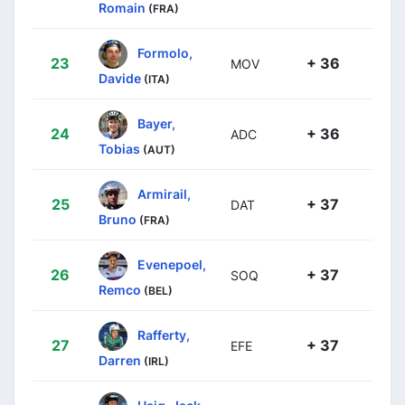
Romain
(FRA)
Formolo,
23
+ 36
MOV
Davide
(ITA)
Bayer,
24
+ 36
ADC
Tobias
(AUT)
Armirail,
25
+ 37
DAT
Bruno
(FRA)
Evenepoel,
26
+ 37
SOQ
Remco
(BEL)
Rafferty,
27
+ 37
EFE
Darren
(IRL)