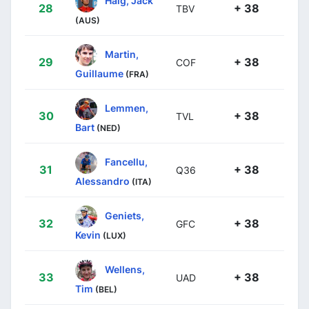
Haig, Jack
28
+ 38
TBV
(AUS)
Martin,
29
+ 38
COF
Guillaume
(FRA)
Lemmen,
30
+ 38
TVL
Bart
(NED)
Fancellu,
31
+ 38
Q36
Alessandro
(ITA)
Geniets,
32
+ 38
GFC
Kevin
(LUX)
Wellens,
33
+ 38
UAD
Tim
(BEL)