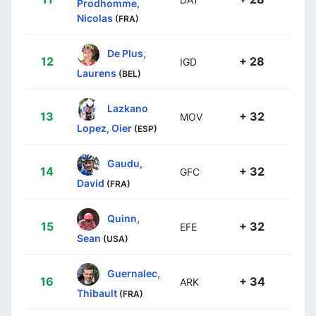
Prodhomme,
Nicolas
(FRA)
De Plus,
12
+ 28
IGD
Laurens
(BEL)
Lazkano
13
+ 32
MOV
Lopez, Oier
(ESP)
Gaudu,
14
+ 32
GFC
David
(FRA)
Quinn,
15
+ 32
EFE
Sean
(USA)
Guernalec,
16
+ 34
ARK
Thibault
(FRA)