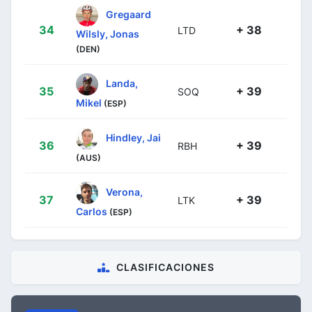
Gregaard
34
+ 38
LTD
Wilsly, Jonas
(DEN)
Landa,
35
+ 39
SOQ
Mikel
(ESP)
Hindley, Jai
36
+ 39
RBH
(AUS)
Verona,
37
+ 39
LTK
Carlos
(ESP)
CLASIFICACIONES