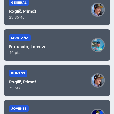
GENERAL
Roglič, Primož
25:35:40
MONTAÑA
Fortunato, Lorenzo
40 pts
PUNTOS
Roglič, Primož
73 pts
JÓVENES