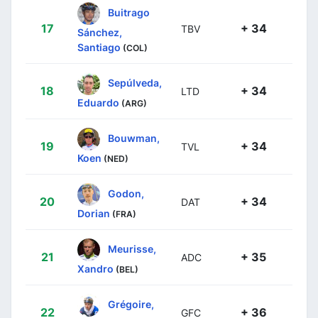
Buitrago
17
+ 34
TBV
Sánchez,
Santiago
(COL)
Sepúlveda,
18
+ 34
LTD
Eduardo
(ARG)
Bouwman,
19
+ 34
TVL
Koen
(NED)
Godon,
20
+ 34
DAT
Dorian
(FRA)
Meurisse,
21
+ 35
ADC
Xandro
(BEL)
Grégoire,
22
+ 36
GFC