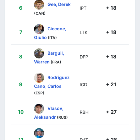
Gee, Derek
6
+ 18
IPT
(CAN)
Ciccone,
7
+ 18
LTK
Giulio
(ITA)
Barguil,
8
+ 18
DFP
Warren
(FRA)
Rodríguez
9
+ 21
IGD
Cano, Carlos
(ESP)
Vlasov,
10
+ 27
RBH
Aleksandr
(RUS)
11
+ 28
DAT