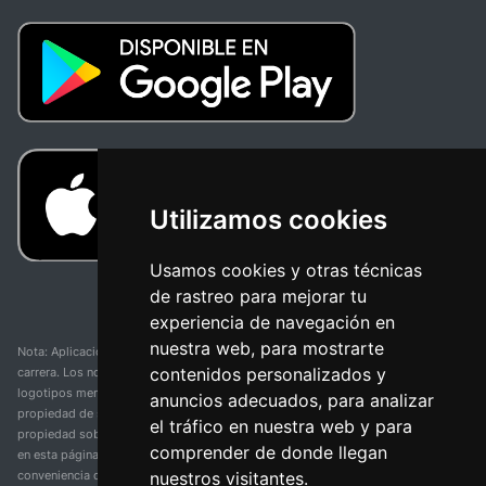
Utilizamos cookies
Usamos cookies y otras técnicas
de rastreo para mejorar tu
experiencia de navegación en
nuestra web, para mostrarte
Nota: Aplicación y web no oficial y no relacionada con ninguna organización o
contenidos personalizados y
carrera. Los nombres de equipos, competiciones, marcas comerciales y
logotipos mencionados en esta página de resultados de ciclismo son
anuncios adecuados, para analizar
propiedad de sus respectivos dueños. No tenemos afiliación, patrocinio ni
el tráfico en nuestra web y para
propiedad sobre estas marcas comerciales. Toda la información proporcionada
comprender de donde llegan
en esta página se presenta únicamente con fines informativos y para la
nuestros visitantes.
conveniencia de nuestros usuarios. Cualquier uso de nombres, marcas