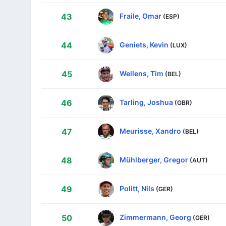
Fraile, Omar
43
(ESP)
Geniets, Kevin
44
(LUX)
Wellens, Tim
45
(BEL)
Tarling, Joshua
46
(GBR)
Meurisse, Xandro
47
(BEL)
Mühlberger, Gregor
48
(AUT)
Politt, Nils
49
(GER)
Zimmermann, Georg
50
(GER)