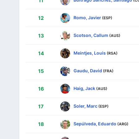
11
Romo, Javier
12
(ESP)
Scotson, Callum
13
(AUS)
Meintjes, Louis
14
(RSA)
Gaudu, David
15
(FRA)
Haig, Jack
16
(AUS)
Soler, Marc
17
(ESP)
Sepúlveda, Eduardo
18
(ARG)