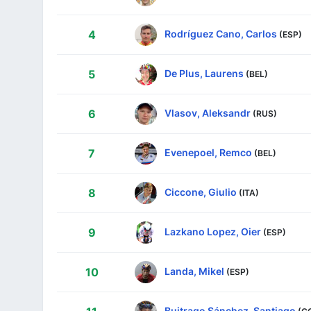
Rodríguez Cano, Carlos
4
(ESP)
De Plus, Laurens
5
(BEL)
Vlasov, Aleksandr
6
(RUS)
Evenepoel, Remco
7
(BEL)
Ciccone, Giulio
8
(ITA)
Lazkano Lopez, Oier
9
(ESP)
Landa, Mikel
10
(ESP)
Buitrago Sánchez, Santiago
(C