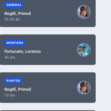
GENERAL
Roglič, Primož
25:35:40
MONTAÑA
Fortunato, Lorenzo
40 pts
PUNTOS
Roglič, Primož
73 pts