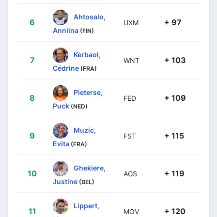
Ahtosalo,
6
+ 97
UXM
Anniina
(FIN)
Kerbaol,
7
+ 103
WNT
Cédrine
(FRA)
Pieterse,
8
+ 109
FED
Puck
(NED)
Muzic,
9
+ 115
FST
Evita
(FRA)
Ghekiere,
10
+ 119
AGS
Justine
(BEL)
Lippert,
11
+ 120
MOV