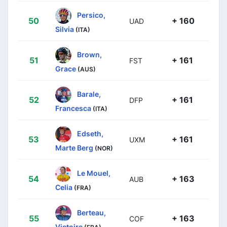
Persico,
50
+ 160
UAD
Silvia
(ITA)
Brown,
51
+ 161
FST
Grace
(AUS)
Barale,
52
+ 161
DFP
Francesca
(ITA)
Edseth,
53
+ 161
UXM
Marte Berg
(NOR)
Le Mouel,
54
+ 163
AUB
Celia
(FRA)
Berteau,
55
+ 163
COF
Victoire