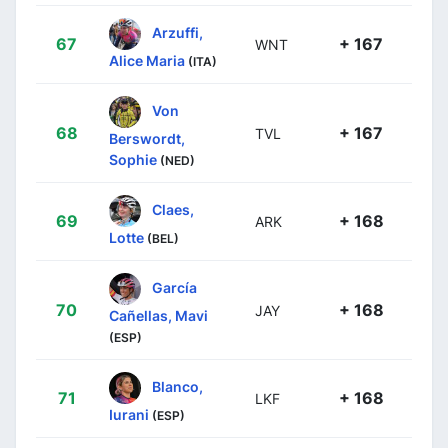
Arzuffi,
67
+ 167
WNT
Alice Maria
(ITA)
Von
68
+ 167
TVL
Berswordt,
Sophie
(NED)
Claes,
69
+ 168
ARK
Lotte
(BEL)
García
70
+ 168
JAY
Cañellas, Mavi
(ESP)
Blanco,
71
+ 168
LKF
Iurani
(ESP)