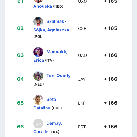
61
+ 165
UXM
Anouska
(NED)
Skalniak-
62
+ 165
CSR
Sójka, Agnieszka
(POL)
Magnaldi,
63
+ 166
UAD
Erica
(ITA)
Ton, Quinty
64
+ 166
JAY
(NED)
Soto,
65
+ 166
LKF
Catalina
(CHL)
Demay,
66
+ 166
FST
Coralie
(FRA)