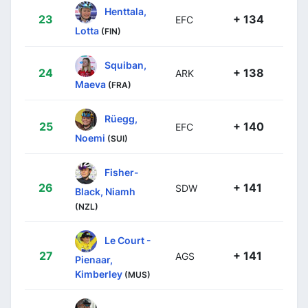
Henttala,
23
+ 134
EFC
Lotta
(FIN)
Squiban,
24
+ 138
ARK
Maeva
(FRA)
Rüegg,
25
+ 140
EFC
Noemi
(SUI)
Fisher-
26
+ 141
SDW
Black, Niamh
(NZL)
Le Court -
27
+ 141
AGS
Pienaar,
Kimberley
(MUS)