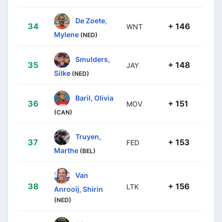
De Zoete,
34
+ 146
WNT
Mylene
(NED)
Smulders,
35
+ 148
JAY
Silke
(NED)
Baril, Olivia
36
+ 151
MOV
(CAN)
Truyen,
37
+ 153
FED
Marthe
(BEL)
Van
38
+ 156
LTK
Anrooij, Shirin
(NED)