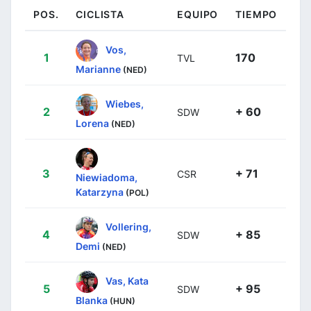
POS.
CICLISTA
EQUIPO
TIEMPO
Vos,
1
170
TVL
Marianne
(NED)
Wiebes,
2
+ 60
SDW
Lorena
(NED)
3
+ 71
CSR
Niewiadoma,
Katarzyna
(POL)
Vollering,
4
+ 85
SDW
Demi
(NED)
Vas, Kata
5
+ 95
SDW
Blanka
(HUN)