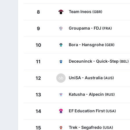
Team Ineos
8
(GBR)
Groupama - FDJ
9
(FRA)
Bora - Hansgrohe
10
(GER)
Deceuninck - Quick-Step
11
(BEL)
UniSA - Australia
12
(AUS)
Katusha - Alpecin
13
(RUS)
EF Education First
14
(USA)
Trek - Segafredo
15
(USA)