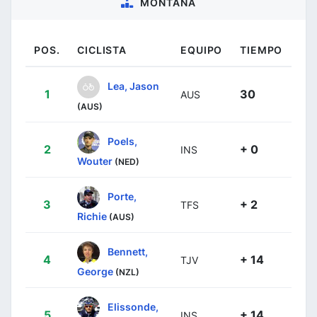
MONTAÑA
POS.
CICLISTA
EQUIPO
TIEMPO
Lea, Jason
1
30
AUS
(AUS)
Poels,
2
+ 0
INS
Wouter
(NED)
Porte,
3
+ 2
TFS
Richie
(AUS)
Bennett,
4
+ 14
TJV
George
(NZL)
Elissonde,
5
+ 14
INS