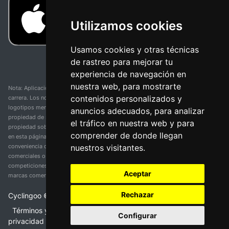
Utilizamos cookies
Usamos cookies y otras técnicas
de rastreo para mejorar tu
experiencia de navegación en
nuestra web, para mostrarte
Nota: Aplicación y web no oficial y no relacionada con ninguna organización o
contenidos personalizados y
carrera. Los nombres de equipos, competiciones, marcas comerciales y
logotipos mencionados en esta página de resultados de ciclismo son
anuncios adecuados, para analizar
propiedad de sus respectivos dueños. No tenemos afiliación, patrocinio ni
el tráfico en nuestra web y para
propiedad sobre estas marcas comerciales. Toda la información proporcionada
comprender de donde llegan
en esta página se presenta únicamente con fines informativos y para la
nuestros visitantes.
conveniencia de nuestros usuarios. Cualquier uso de nombres, marcas
comerciales o logotipos tiene el único propósito de identificar equipos y
competiciones y no implica asociación o respaldo. Todos los derechos de las
Aceptar
marcas comerciales mencionadas aquí pertenecen a sus propietarios legítimos.
Rechazar
Cyclingoo ©
2026
v 5.0
Términos y condiciones del servicio
•
Política de
Configurar
privacidad
•
Política de cookies
•
Cambiar opciones de