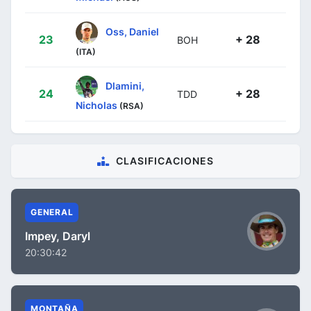
Oss, Daniel
23
+ 28
BOH
(ITA)
Dlamini,
24
+ 28
TDD
Nicholas
(RSA)
CLASIFICACIONES
GENERAL
Impey, Daryl
20:30:42
MONTAÑA