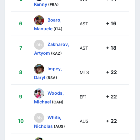
Kenny
(FRA)
Boaro,
6
+ 16
AST
Manuele
(ITA)
Zakharov,
7
+ 18
AST
Artyom
(KAZ)
Impey,
8
+ 22
MTS
Daryl
(RSA)
Woods,
9
+ 22
EF1
Michael
(CAN)
White,
10
+ 22
AUS
Nicholas
(AUS)