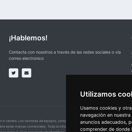
¡Hablemos!
Contacta con nosotros a través de las redes sociales o vía
correo electronico
Utilizamos coo
Usamos cookies y otras
navegación en nuestra
ción o carrera. Los nombres de equipos, competiciones, marcas comerciales y logotipo
anuncios adecuados, pa
obre estas marcas comerciales. Toda la información proporcionada en esta página se p
comprender de donde ll