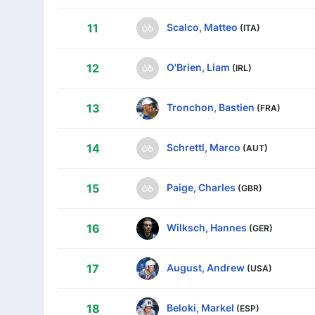
Scalco, Matteo
11
(ITA)
O'Brien, Liam
12
(IRL)
Tronchon, Bastien
13
(FRA)
Schrettl, Marco
14
(AUT)
Paige, Charles
15
(GBR)
Wilksch, Hannes
16
(GER)
August, Andrew
17
(USA)
Beloki, Markel
18
(ESP)