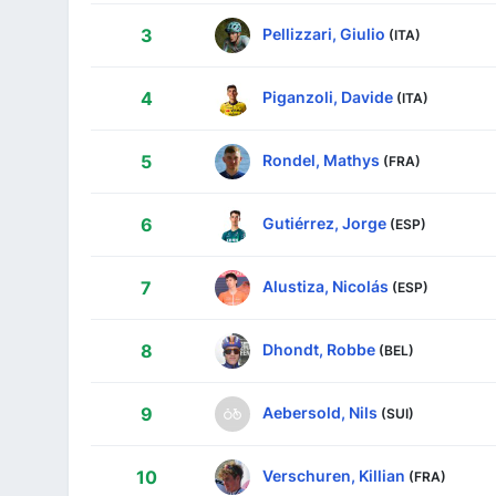
Pellizzari, Giulio
3
(ITA)
Piganzoli, Davide
4
(ITA)
Rondel, Mathys
5
(FRA)
Gutiérrez, Jorge
6
(ESP)
Alustiza, Nicolás
7
(ESP)
Dhondt, Robbe
8
(BEL)
Aebersold, Nils
9
(SUI)
Verschuren, Killian
10
(FRA)