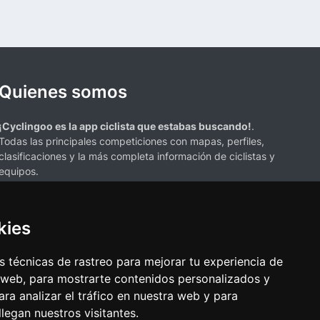
Quienes somos
¡Cyclingoo es la app ciclista que estabas buscando!
.
Todas las principales competiciones con mapas, perfiles,
clasificaciones y la más completa información de ciclistas y
equipos.
kies
 técnicas de rastreo para mejorar tu experiencia de
 web, para mostrarte contenidos personalizados y
s mencionados en esta página de resultados de ciclismo son propiedad de
ra analizar el tráfico en nuestra web y para
resenta únicamente con fines informativos y para la conveniencia de
egan nuestros visitantes.