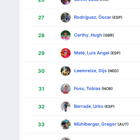
Rodríguez, Óscar
27
(ESP)
Carthy, Hugh
28
(GBR)
Maté, Luis Angel
29
(ESP)
Leemreize, Gijs
30
(NED)
Foss, Tobias
31
(NOR)
Berrade, Urko
32
(ESP)
Mühlberger, Gregor
33
(AUT)