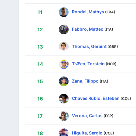
Rondel, Mathys
11
(FRA)
Fabbro, Matteo
12
(ITA)
Thomas, Geraint
13
(GBR)
TrÆen, Torstein
14
(NOR)
Zana, Filippo
15
(ITA)
Chaves Rubio, Esteban
16
(COL)
Verona, Carlos
17
(ESP)
Higuita, Sergio
18
(COL)