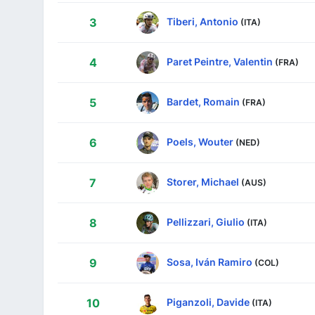
Tiberi, Antonio
3
(ITA)
Paret Peintre, Valentin
4
(FRA)
Bardet, Romain
5
(FRA)
Poels, Wouter
6
(NED)
Storer, Michael
7
(AUS)
Pellizzari, Giulio
8
(ITA)
Sosa, Iván Ramiro
9
(COL)
Piganzoli, Davide
10
(ITA)