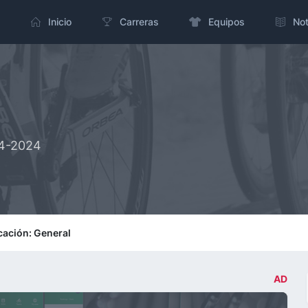
Inicio
Carreras
Equipos
Not
04-2024
icación: General
AD