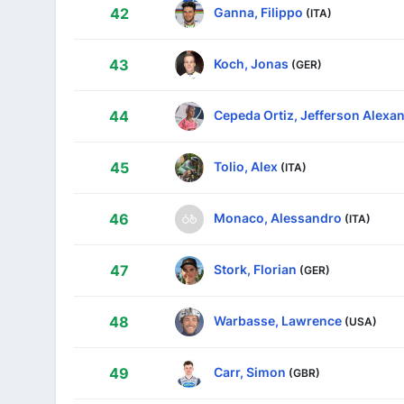
Ganna, Filippo
42
(ITA)
Koch, Jonas
43
(GER)
Cepeda Ortiz, Jefferson Alexa
44
Tolio, Alex
45
(ITA)
Monaco, Alessandro
46
(ITA)
Stork, Florian
47
(GER)
Warbasse, Lawrence
48
(USA)
Carr, Simon
49
(GBR)