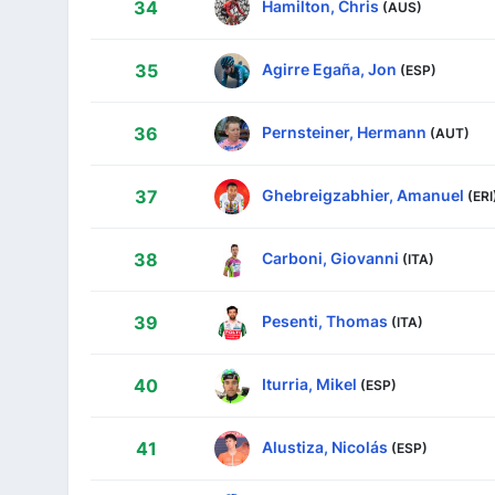
Hamilton, Chris
34
(AUS)
Agirre Egaña, Jon
35
(ESP)
Pernsteiner, Hermann
36
(AUT)
Ghebreigzabhier, Amanuel
37
(ERI
Carboni, Giovanni
38
(ITA)
Pesenti, Thomas
39
(ITA)
Iturria, Mikel
40
(ESP)
Alustiza, Nicolás
41
(ESP)