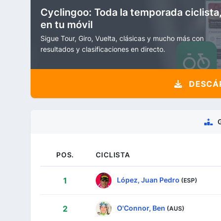
Cyclingoo: Toda la temporada ciclista
en tu móvil
Sigue Tour, Giro, Vuelta, clásicas y mucho más con
resultados y clasificaciones en directo.
DESCÁR
POS.
CICLISTA
López, Juan Pedro
1
(ESP)
O'Connor, Ben
2
(AUS)