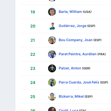
Barta, William
19
(USA)
Gutiérrez, Jorge
20
(ESP)
Bou Company, Joan
21
(ESP)
Paret Peintre, Aurélien
22
(FRA)
Palzer, Anton
23
(GER)
Parra Cuerda, José Felix
24
(ESP)
Bizkarra, Mikel
25
(ESP)
Covili, Luca
26
(ITA)