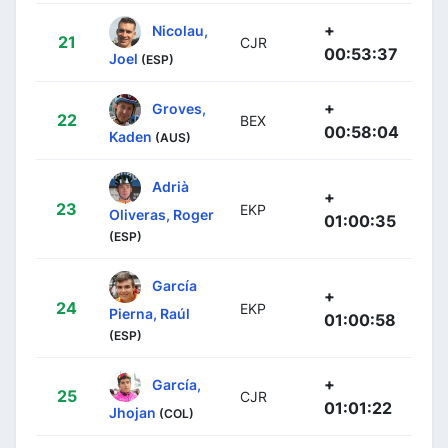
+
Nicolau,
21
CJR
00:53:37
Joel
(ESP)
+
Groves,
22
BEX
00:58:04
Kaden
(AUS)
Adrià
+
23
EKP
Oliveras, Roger
01:00:35
(ESP)
García
+
24
EKP
Pierna, Raúl
01:00:58
(ESP)
+
García,
25
CJR
01:01:22
Jhojan
(COL)