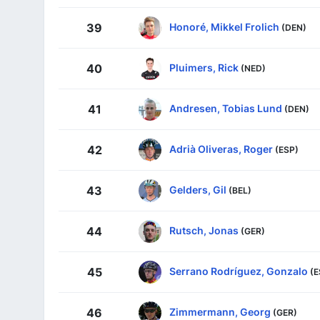
Honoré, Mikkel Frolich
39
(DEN)
Pluimers, Rick
40
(NED)
Andresen, Tobias Lund
41
(DEN)
Adrià Oliveras, Roger
42
(ESP)
Gelders, Gil
43
(BEL)
Rutsch, Jonas
44
(GER)
Serrano Rodríguez, Gonzalo
45
(E
Zimmermann, Georg
46
(GER)