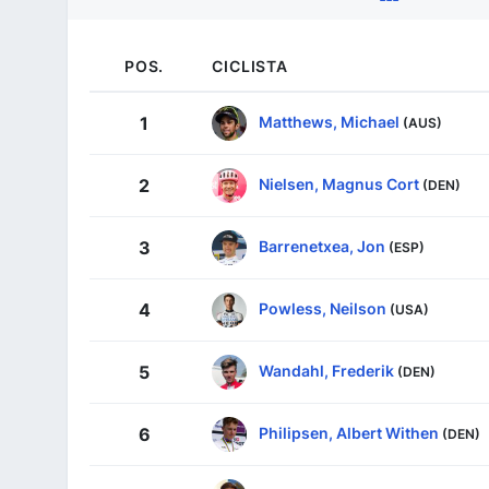
POS.
CICLISTA
Matthews, Michael
1
(AUS)
Nielsen, Magnus Cort
2
(DEN)
Barrenetxea, Jon
3
(ESP)
Powless, Neilson
4
(USA)
Wandahl, Frederik
5
(DEN)
Philipsen, Albert Withen
6
(DEN)