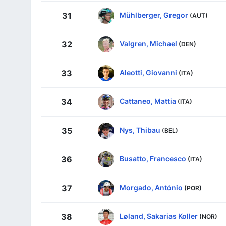
Mühlberger, Gregor
31
(AUT)
Valgren, Michael
32
(DEN)
Aleotti, Giovanni
33
(ITA)
Cattaneo, Mattia
34
(ITA)
Nys, Thibau
35
(BEL)
Busatto, Francesco
36
(ITA)
Morgado, António
37
(POR)
Løland, Sakarias Koller
38
(NOR)