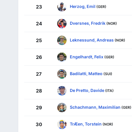
Herzog, Emil
23
(GER)
Dversnes, Fredrik
24
(NOR)
Leknessund, Andreas
25
(NOR)
Engelhardt, Felix
26
(GER)
Badilatti, Matteo
27
(SUI)
De Pretto, Davide
28
(ITA)
Schachmann, Maximilian
29
(GER)
TrÆen, Torstein
30
(NOR)