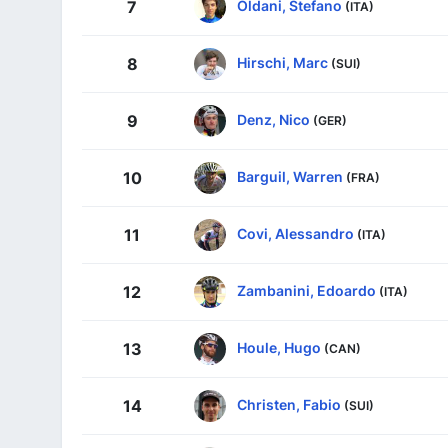
Oldani, Stefano
7
(ITA)
Hirschi, Marc
8
(SUI)
Denz, Nico
9
(GER)
Barguil, Warren
10
(FRA)
Covi, Alessandro
11
(ITA)
Zambanini, Edoardo
12
(ITA)
Houle, Hugo
13
(CAN)
Christen, Fabio
14
(SUI)