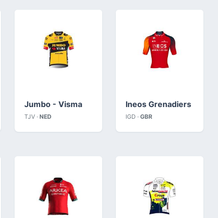
Jumbo - Visma
Ineos Grenadiers
TJV ·
NED
IGD ·
GBR