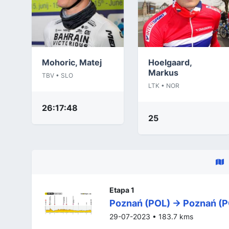
Mohoric, Matej
Hoelgaard,
Markus
TBV • SLO
LTK • NOR
26:17:48
25
Etapa 1
Poznań (POL) -> Poznań (
29-07-2023 • 183.7 kms