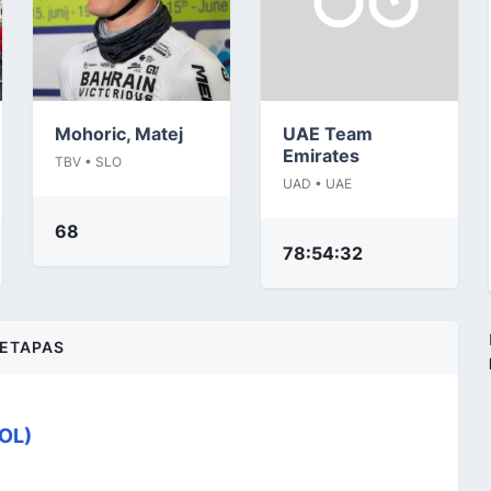
Mohoric, Matej
UAE Team
Emirates
TBV • SLO
UAD • UAE
68
78:54:32
ETAPAS
POL)