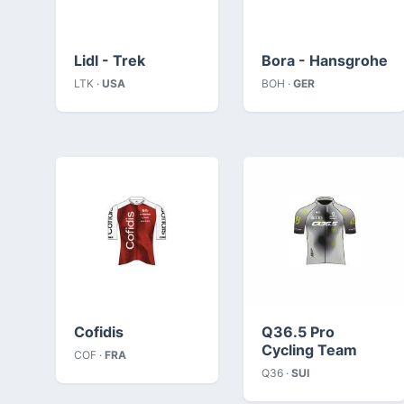
Lidl - Trek
Bora - Hansgrohe
LTK ·
USA
BOH ·
GER
Cofidis
Q36.5 Pro
Cycling Team
COF ·
FRA
Q36 ·
SUI