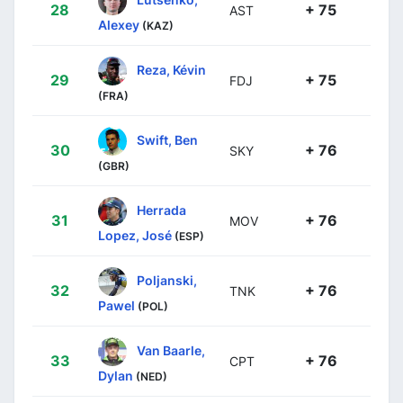
28
+ 75
AST
Alexey
(KAZ)
Reza, Kévin
29
+ 75
FDJ
(FRA)
Swift, Ben
30
+ 76
SKY
(GBR)
Herrada
31
+ 76
MOV
Lopez, José
(ESP)
Poljanski,
32
+ 76
TNK
Pawel
(POL)
Van Baarle,
33
+ 76
CPT
Dylan
(NED)