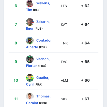
Wellens,
6
+ 62
LTS
Tim
(BEL)
Zakarin,
7
+ 64
KAT
Ilnur
(RUS)
Contador,
8
+ 64
TNK
Alberto
(ESP)
Vachon,
9
+ 65
FVC
Florian
(FRA)
Gautier,
10
+ 66
ALM
Cyril
(FRA)
Thomas,
11
+ 67
SKY
Geraint
(GBR)