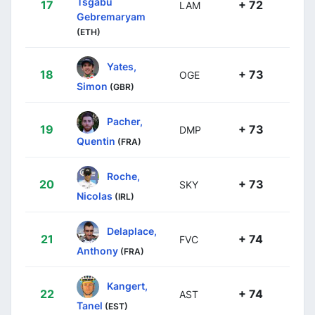
Tsgabu
17
+ 72
LAM
Gebremaryam
(ETH)
Yates,
18
+ 73
OGE
Simon
(GBR)
Pacher,
19
+ 73
DMP
Quentin
(FRA)
Roche,
20
+ 73
SKY
Nicolas
(IRL)
Delaplace,
21
+ 74
FVC
Anthony
(FRA)
Kangert,
22
+ 74
AST
Tanel
(EST)