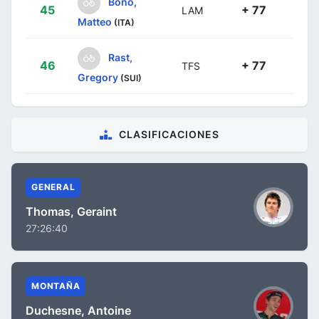
Bono,
45
+ 77
LAM
Matteo
(ITA)
Rast,
46
+ 77
TFS
Gregory
(SUI)
CLASIFICACIONES
GENERAL
Thomas, Geraint
27:26:40
MONTAÑA
Duchesne, Antoine