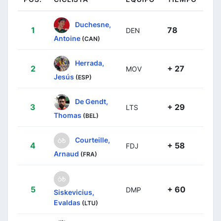
Duchesne,
1
78
DEN
Antoine
(CAN)
Herrada,
2
+ 27
MOV
Jesús
(ESP)
De Gendt,
3
+ 29
LTS
Thomas
(BEL)
Courteille,
4
+ 58
FDJ
Arnaud
(FRA)
5
+ 60
DMP
Siskevicius,
Evaldas
(LTU)