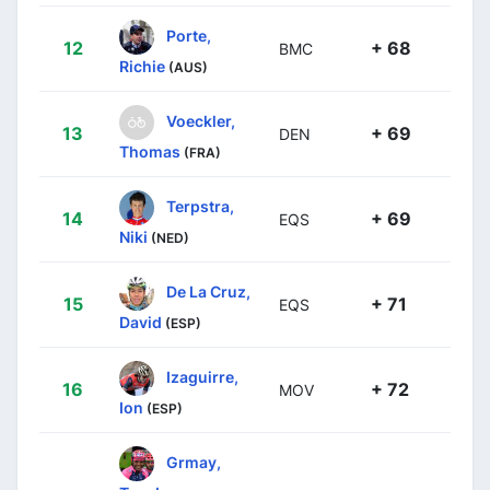
Porte,
12
+ 68
BMC
Richie
(AUS)
Voeckler,
13
+ 69
DEN
Thomas
(FRA)
Terpstra,
14
+ 69
EQS
Niki
(NED)
De La Cruz,
15
+ 71
EQS
David
(ESP)
Izaguirre,
16
+ 72
MOV
Ion
(ESP)
Grmay,