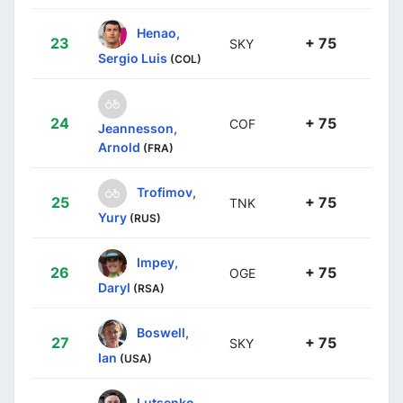
Henao,
23
+ 75
SKY
Sergio Luis
(COL)
24
+ 75
COF
Jeannesson,
Arnold
(FRA)
Trofimov,
25
+ 75
TNK
Yury
(RUS)
Impey,
26
+ 75
OGE
Daryl
(RSA)
Boswell,
27
+ 75
SKY
Ian
(USA)
Lutsenko,