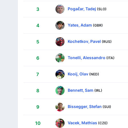
Pogačar, Tadej
3
(SLO)
Yates, Adam
4
(GBR)
Kochetkov, Pavel
5
(RUS)
Tonelli, Alessandro
6
(ITA)
Kooij, Olav
7
(NED)
Bennett, Sam
8
(IRL)
Bissegger, Stefan
9
(SUI)
Vacek, Mathias
10
(CZE)