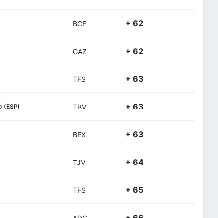
+ 62
BCF
+ 62
GAZ
+ 63
TFS
o
+ 63
(ESP)
TBV
+ 63
BEX
+ 64
TJV
+ 65
TFS
+ 66
ADC