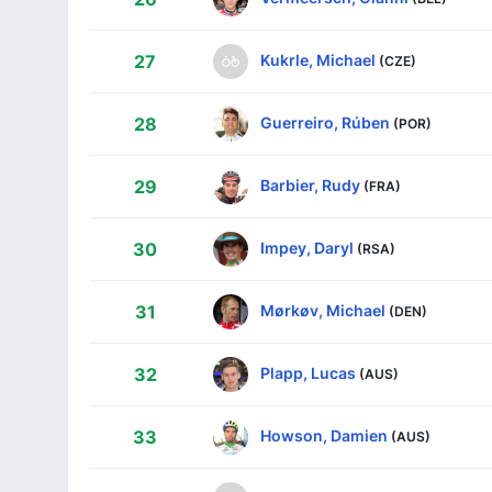
Kukrle, Michael
27
(CZE)
Guerreiro, Rúben
28
(POR)
Barbier, Rudy
29
(FRA)
Impey, Daryl
30
(RSA)
Mørkøv, Michael
31
(DEN)
Plapp, Lucas
32
(AUS)
Howson, Damien
33
(AUS)