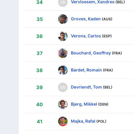
Vervloesem, Xandres
34
(BEL)
Groves, Kaden
35
(AUS)
Verona, Carlos
36
(ESP)
Bouchard, Geoffrey
37
(FRA)
Bardet, Romain
38
(FRA)
Devriendt, Tom
39
(BEL)
Bjerg, Mikkel
40
(DEN)
Majka, Rafal
41
(POL)