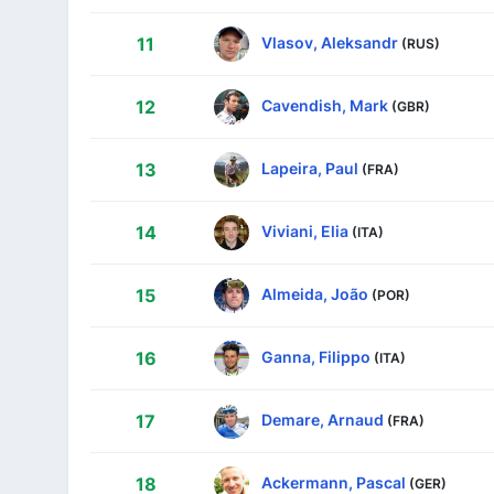
Vlasov, Aleksandr
11
(RUS)
Cavendish, Mark
12
(GBR)
Lapeira, Paul
13
(FRA)
Viviani, Elia
14
(ITA)
Almeida, João
15
(POR)
Ganna, Filippo
16
(ITA)
Demare, Arnaud
17
(FRA)
Ackermann, Pascal
18
(GER)