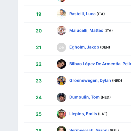
Rastelli, Luca
19
(ITA)
Malucelli, Matteo
20
(ITA)
Egholm, Jakob
21
(DEN)
Bilbao López De Armentia, Pell
22
Groenewegen, Dylan
23
(NED)
Dumoulin, Tom
24
(NED)
Liepins, Emils
25
(LAT)
Vermeersch, Gianni
26
(BEL)