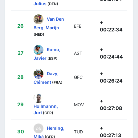
Julius
(DEN)
Van Den
+
26
EFE
Berg, Marijn
00:22:34
(NED)
+
Romo,
27
AST
00:24:44
Javier
(ESP)
+
Davy,
28
GFC
00:26:24
Clément
(FRA)
+
29
MOV
Hollmannn,
00:27:08
Juri
(GER)
+
Heming,
30
TUD
00:27:13
Miká
(GER)