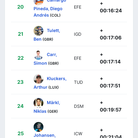
+
20
EFE
Pineda, Diego
00:16:24
Andrés
(COL)
+
Tulett,
21
IGD
00:17:06
Ben
(GBR)
+
Carr,
22
EFE
00:17:14
Simon
(GBR)
+
Kluckers,
23
TUD
00:17:51
Arthur
(LUX)
+
Märkl,
24
DSM
00:19:57
Niklas
(GER)
+
25
ICW
Johansen,
00:21:04