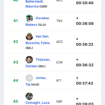
ADC
Ballerstedt,
00:35:40
Maurice
(GER)
+
Govekar,
41
TBV
00:36:08
Matevz
(SLO)
Van Den
+
42
ADC
Bossche, Fabio
00:36:22
(BEL)
+
Thijssen,
43
ICW
00:36:32
Gerben
(BEL)
+
Jones,
44
IPT
00:37:43
Taj
(AUS)
+
45
GBF
Colnaghi, Luca
00:39:03