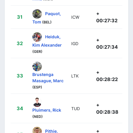
+
Paquot,
31
ICW
00:27:32
Tom
(BEL)
Heiduk,
+
32
IGD
Kim Alexander
00:27:34
(GER)
+
Brustenga
33
LTK
00:28:22
Masague, Marc
(ESP)
+
34
TUD
Pluimers, Rick
00:28:38
(NED)
+
Pithie,