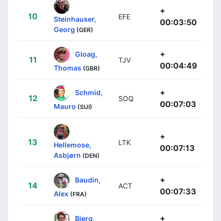
+
10
EFE
Steinhauser,
00:03:50
Georg
(GER)
+
Gloag,
11
TJV
00:04:49
Thomas
(GBR)
+
Schmid,
12
SOQ
00:07:03
Mauro
(SUI)
+
13
LTK
Hellemose,
00:07:13
Asbjørn
(DEN)
+
Baudin,
14
ACT
00:07:33
Alex
(FRA)
+
Bjerg,