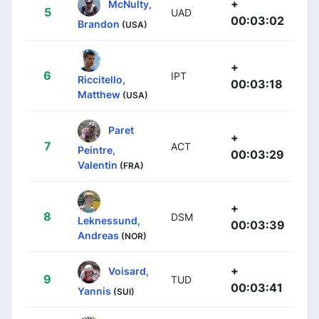
+
McNulty,
5
UAD
00:03:02
Brandon
(USA)
+
6
IPT
Riccitello,
00:03:18
Matthew
(USA)
Paret
+
7
ACT
Peintre,
00:03:29
Valentin
(FRA)
+
8
DSM
Leknessund,
00:03:39
Andreas
(NOR)
+
Voisard,
9
TUD
00:03:41
Yannis
(SUI)