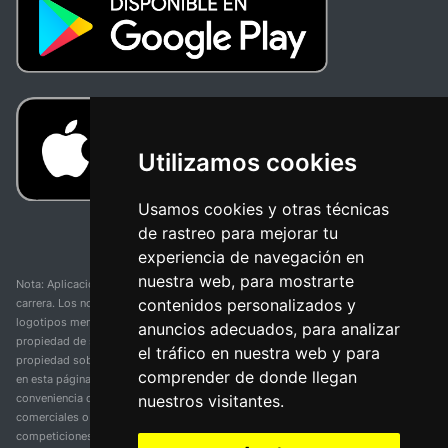
Utilizamos cookies
Usamos cookies y otras técnicas
de rastreo para mejorar tu
experiencia de navegación en
nuestra web, para mostrarte
Nota: Aplicación y web no oficial y no relacionada con ninguna organización o
contenidos personalizados y
carrera. Los nombres de equipos, competiciones, marcas comerciales y
logotipos mencionados en esta página de resultados de ciclismo son
anuncios adecuados, para analizar
propiedad de sus respectivos dueños. No tenemos afiliación, patrocinio ni
el tráfico en nuestra web y para
propiedad sobre estas marcas comerciales. Toda la información proporcionada
comprender de donde llegan
en esta página se presenta únicamente con fines informativos y para la
nuestros visitantes.
conveniencia de nuestros usuarios. Cualquier uso de nombres, marcas
comerciales o logotipos tiene el único propósito de identificar equipos y
competiciones y no implica asociación o respaldo. Todos los derechos de las