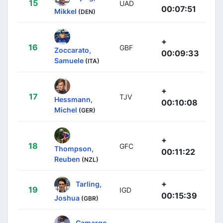
15
UAD
00:07:51
Mikkel
(DEN)
+
16
GBF
Zoccarato,
00:09:33
Samuele
(ITA)
+
17
TJV
Hessmann,
00:10:08
Michel
(GER)
+
18
GFC
Thompson,
00:11:22
Reuben
(NZL)
+
Tarling,
19
IGD
00:15:39
Joshua
(GBR)
Camargo