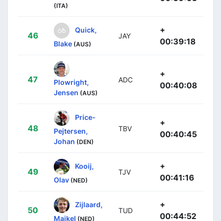
(ITA)
+
Quick,
46
JAY
00:39:18
Blake
(AUS)
+
47
ADC
Plowright,
00:40:08
Jensen
(AUS)
Price-
+
48
TBV
Pejtersen,
00:40:45
Johan
(DEN)
+
Kooij,
49
TJV
00:41:16
Olav
(NED)
+
Zijlaard,
50
TUD
00:44:52
Maikel
(NED)