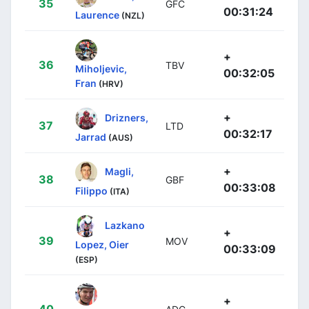
35
GFC
00:31:24
Laurence
(NZL)
+
36
TBV
Miholjevic,
00:32:05
Fran
(HRV)
+
Drizners,
37
LTD
00:32:17
Jarrad
(AUS)
+
Magli,
38
GBF
00:33:08
Filippo
(ITA)
Lazkano
+
39
MOV
Lopez, Oier
00:33:09
(ESP)
+
40