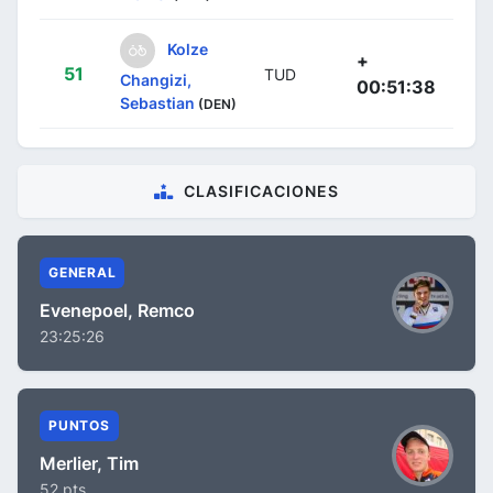
Kolze
+
51
TUD
Changizi,
00:51:38
Sebastian
(DEN)
CLASIFICACIONES
GENERAL
Evenepoel, Remco
23:25:26
PUNTOS
Merlier, Tim
52 pts