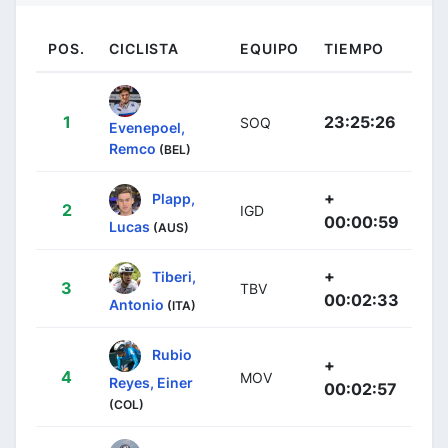
POS.
CICLISTA
EQUIPO
TIEMPO
1
23:25:26
SOQ
Evenepoel,
Remco
(BEL)
+
Plapp,
2
IGD
00:00:59
Lucas
(AUS)
+
Tiberi,
3
TBV
00:02:33
Antonio
(ITA)
Rubio
+
4
MOV
Reyes, Einer
00:02:57
(COL)