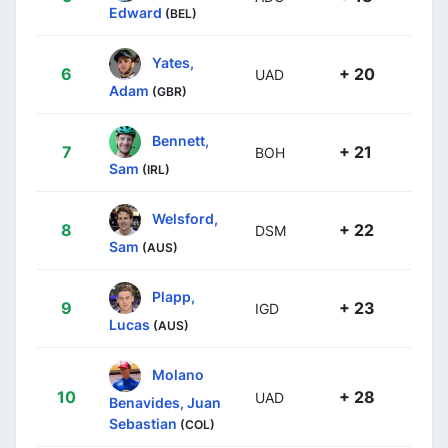
Edward
(BEL)
Yates,
6
+ 20
UAD
Adam
(GBR)
Bennett,
7
+ 21
BOH
Sam
(IRL)
Welsford,
8
+ 22
DSM
Sam
(AUS)
Plapp,
9
+ 23
IGD
Lucas
(AUS)
Molano
10
+ 28
UAD
Benavides, Juan
Sebastian
(COL)