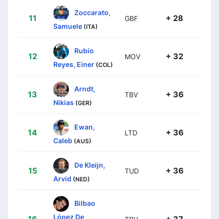
Zoccarato,
11
+ 28
GBF
Samuele
(ITA)
Rubio
12
+ 32
MOV
Reyes, Einer
(COL)
Arndt,
13
+ 36
TBV
Nikias
(GER)
Ewan,
14
+ 36
LTD
Caleb
(AUS)
De Kleijn,
15
+ 36
TUD
Arvid
(NED)
Bilbao
López De
16
+ 37