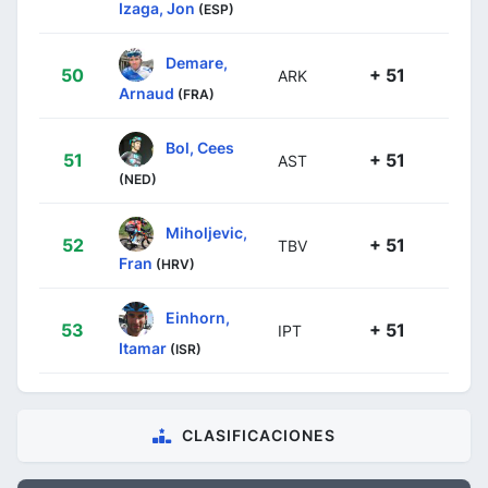
Izaga, Jon
(ESP)
Demare,
50
+ 51
ARK
Arnaud
(FRA)
Bol, Cees
51
+ 51
AST
(NED)
Miholjevic,
52
+ 51
TBV
Fran
(HRV)
Einhorn,
53
+ 51
IPT
Itamar
(ISR)
CLASIFICACIONES