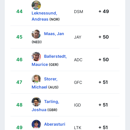
44
+ 49
DSM
Leknessund,
Andreas
(NOR)
Maas, Jan
45
+ 50
JAY
(NED)
Ballerstedt,
46
+ 50
ADC
Maurice
(GER)
Storer,
47
+ 51
GFC
Michael
(AUS)
Tarling,
48
+ 51
IGD
Joshua
(GBR)
Aberasturi
49
+ 51
LTK