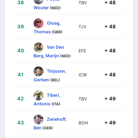
38
+ 48
TBV
Wouter
(NED)
Gloag,
39
+ 48
TJV
Thomas
(GBR)
Van Den
40
+ 48
EFE
Berg, Marijn
(NED)
Thijssen,
41
+ 48
ICW
Gerben
(BEL)
Tiberi,
42
+ 49
TBV
Antonio
(ITA)
Zwiehoff,
43
+ 49
BOH
Ben
(GER)