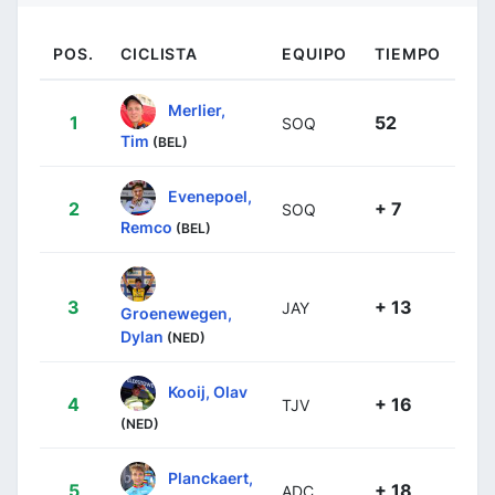
POS.
CICLISTA
EQUIPO
TIEMPO
Merlier,
1
52
SOQ
Tim
(BEL)
Evenepoel,
2
+ 7
SOQ
Remco
(BEL)
3
+ 13
JAY
Groenewegen,
Dylan
(NED)
Kooij, Olav
4
+ 16
TJV
(NED)
Planckaert,
5
+ 18
ADC