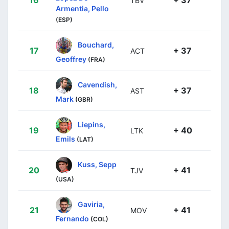
TBV
Armentia, Pello
(ESP)
Bouchard,
17
+ 37
ACT
Geoffrey
(FRA)
Cavendish,
18
+ 37
AST
Mark
(GBR)
Liepins,
19
+ 40
LTK
Emils
(LAT)
Kuss, Sepp
20
+ 41
TJV
(USA)
Gaviria,
21
+ 41
MOV
Fernando
(COL)