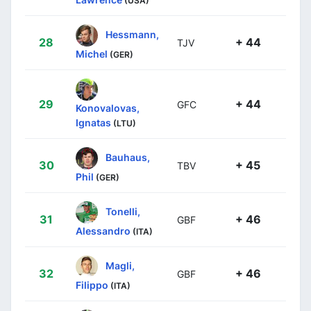
(USA)
Hessmann,
28
+ 44
TJV
Michel
(GER)
29
+ 44
GFC
Konovalovas,
Ignatas
(LTU)
Bauhaus,
30
+ 45
TBV
Phil
(GER)
Tonelli,
31
+ 46
GBF
Alessandro
(ITA)
Magli,
32
+ 46
GBF
Filippo
(ITA)