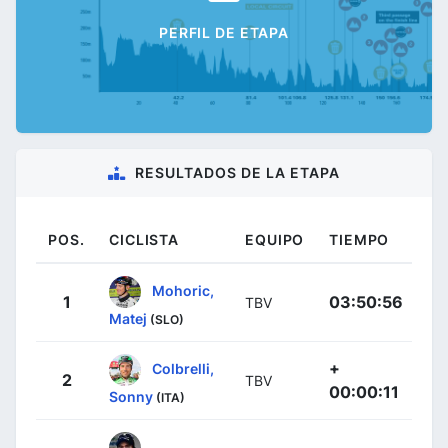
PERFIL DE ETAPA
RESULTADOS DE LA ETAPA
POS.
CICLISTA
EQUIPO
TIEMPO
Mohoric,
1
03:50:56
TBV
Matej
(SLO)
+
Colbrelli,
2
TBV
00:00:11
Sonny
(ITA)