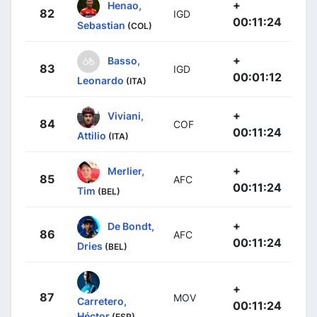
+
Henao,
82
IGD
00:11:24
Sebastian
(COL)
+
Basso,
83
IGD
00:01:12
Leonardo
(ITA)
+
Viviani,
84
COF
00:11:24
Attilio
(ITA)
+
Merlier,
85
AFC
00:11:24
Tim
(BEL)
+
De Bondt,
86
AFC
00:11:24
Dries
(BEL)
+
87
MOV
Carretero,
00:11:24
Héctor
(ESP)