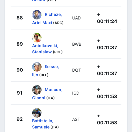
+
Richeze,
88
UAD
00:11:24
Ariel Maxi
(ARG)
+
89
BWB
Aniolkowski,
00:11:37
Stanislaw
(POL)
+
Keisse,
90
DQT
00:11:37
Iljo
(BEL)
+
Moscon,
91
IGD
00:11:53
Gianni
(ITA)
+
92
AST
Battistella,
00:11:53
Samuele
(ITA)