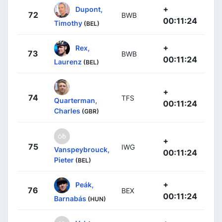
+
Dupont,
72
BWB
00:11:24
Timothy
(BEL)
+
Rex,
73
BWB
00:11:24
Laurenz
(BEL)
+
74
TFS
Quarterman,
00:11:24
Charles
(GBR)
+
75
IWG
Vanspeybrouck,
00:11:24
Pieter
(BEL)
+
Peák,
76
BEX
00:11:24
Barnabás
(HUN)