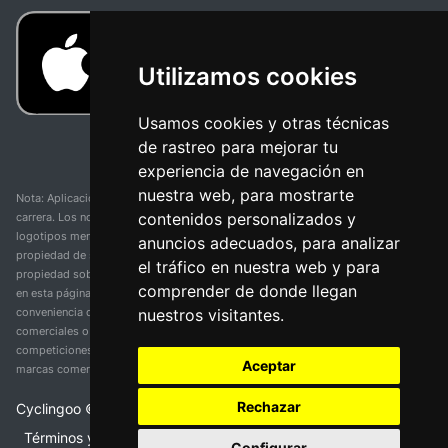
Utilizamos cookies
Usamos cookies y otras técnicas
de rastreo para mejorar tu
experiencia de navegación en
nuestra web, para mostrarte
Nota: Aplicación y web no oficial y no relacionada con ninguna organización o
contenidos personalizados y
carrera. Los nombres de equipos, competiciones, marcas comerciales y
logotipos mencionados en esta página de resultados de ciclismo son
anuncios adecuados, para analizar
propiedad de sus respectivos dueños. No tenemos afiliación, patrocinio ni
el tráfico en nuestra web y para
propiedad sobre estas marcas comerciales. Toda la información proporcionada
comprender de donde llegan
en esta página se presenta únicamente con fines informativos y para la
nuestros visitantes.
conveniencia de nuestros usuarios. Cualquier uso de nombres, marcas
comerciales o logotipos tiene el único propósito de identificar equipos y
competiciones y no implica asociación o respaldo. Todos los derechos de las
Aceptar
marcas comerciales mencionadas aquí pertenecen a sus propietarios legítimos.
Rechazar
Cyclingoo ©
2026
v 5.0
Términos y condiciones del servicio
•
Política de
Configurar