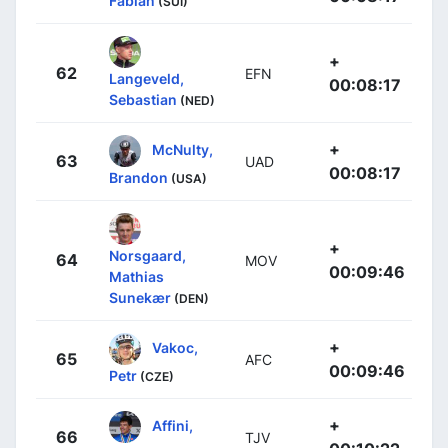
Fabian
(SUI)
+
62
EFN
Langeveld,
00:08:17
Sebastian
(NED)
+
McNulty,
63
UAD
00:08:17
Brandon
(USA)
+
Norsgaard,
64
MOV
00:09:46
Mathias
Sunekær
(DEN)
+
Vakoc,
65
AFC
00:09:46
Petr
(CZE)
+
Affini,
66
TJV