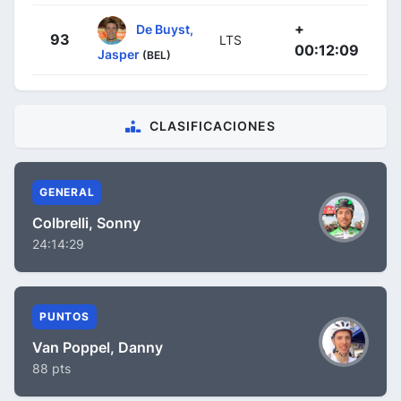
+
De Buyst,
93
LTS
00:12:09
Jasper
(BEL)
CLASIFICACIONES
GENERAL
Colbrelli, Sonny
24:14:29
PUNTOS
Van Poppel, Danny
88 pts