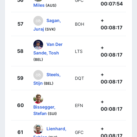
56
GFC
00:07:54
Miles
(AUS)
+
Sagan,
57
BOH
00:08:17
Juraj
(SVK)
Van Der
+
58
LTS
Sande, Tosh
00:08:17
(BEL)
+
Steels,
59
DQT
00:08:17
Stijn
(BEL)
+
60
EFN
Bissegger,
00:08:17
Stefan
(SUI)
+
Lienhard,
61
GFC
00:08:17