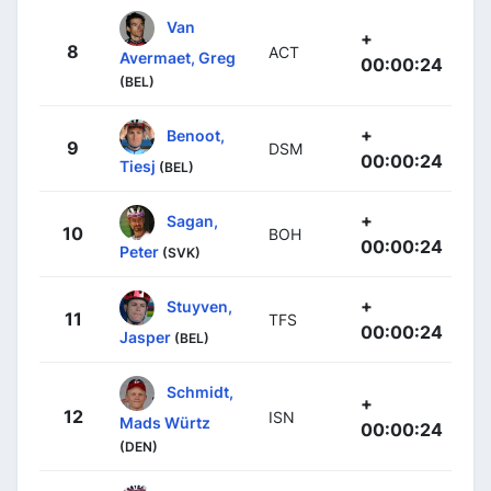
Van
+
8
ACT
Avermaet, Greg
00:00:24
(BEL)
+
Benoot,
9
DSM
00:00:24
Tiesj
(BEL)
+
Sagan,
10
BOH
00:00:24
Peter
(SVK)
+
Stuyven,
11
TFS
00:00:24
Jasper
(BEL)
Schmidt,
+
12
ISN
Mads Würtz
00:00:24
(DEN)