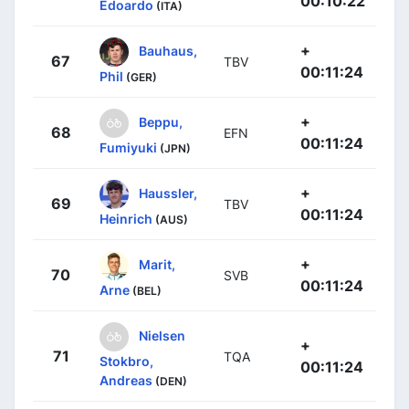
00:10:22
Edoardo
(ITA)
+
Bauhaus,
67
TBV
00:11:24
Phil
(GER)
+
Beppu,
68
EFN
00:11:24
Fumiyuki
(JPN)
+
Haussler,
69
TBV
00:11:24
Heinrich
(AUS)
+
Marit,
70
SVB
00:11:24
Arne
(BEL)
Nielsen
+
71
TQA
Stokbro,
00:11:24
Andreas
(DEN)