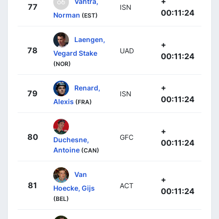
+
Vahtra,
77
ISN
00:11:24
Norman
(EST)
Laengen,
+
78
UAD
Vegard Stake
00:11:24
(NOR)
+
Renard,
79
ISN
00:11:24
Alexis
(FRA)
+
80
GFC
Duchesne,
00:11:24
Antoine
(CAN)
Van
+
81
ACT
Hoecke, Gijs
00:11:24
(BEL)