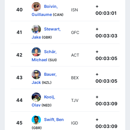
+
Boivin,
40
ISN
00:03:01
Guillaume
(CAN)
+
Stewart,
41
GFC
00:03:03
Jake
(GBR)
+
Schär,
42
ACT
00:03:05
Michael
(SUI)
+
Bauer,
43
BEX
00:03:05
Jack
(NZL)
+
Kooij,
44
TJV
00:03:09
Olav
(NED)
+
Swift, Ben
45
IGD
00:03:09
(GBR)