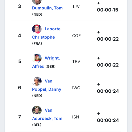
+
3
TJV
Dumoulin, Tom
00:00:15
(NED)
Laporte,
+
4
COF
Christophe
00:00:22
(FRA)
+
Wright,
5
TBV
00:00:22
Alfred
(GBR)
Van
+
6
IWG
Poppel, Danny
00:00:24
(NED)
Van
+
7
ISN
Asbroeck, Tom
00:00:24
(BEL)