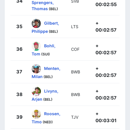
34
SVB
Sprengers,
00:02:55
Thomas
(BEL)
+
Gilbert,
35
LTS
00:02:57
Philippe
(BEL)
+
Bohli,
36
COF
00:02:57
Tom
(SUI)
+
Menten,
37
BWB
00:02:57
Milan
(BEL)
+
Livyns,
38
BWB
00:02:57
Arjen
(BEL)
+
Roosen,
39
TJV
00:03:01
Timo
(NED)