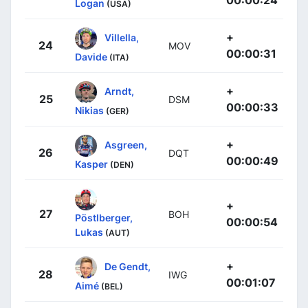
00:00:24
Logan
(USA)
+
Villella,
24
MOV
00:00:31
Davide
(ITA)
+
Arndt,
25
DSM
00:00:33
Nikias
(GER)
+
Asgreen,
26
DQT
00:00:49
Kasper
(DEN)
+
27
BOH
Pöstlberger,
00:00:54
Lukas
(AUT)
+
De Gendt,
28
IWG
00:01:07
Aimé
(BEL)