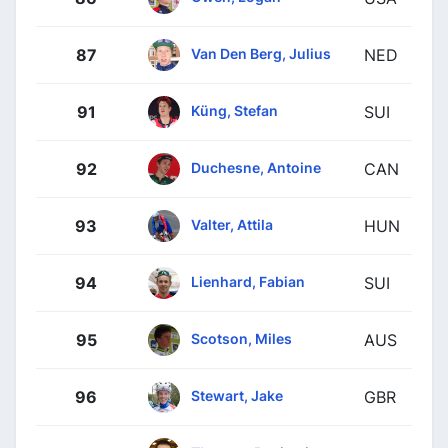
Van Den Berg, Julius
87
NED
Küng, Stefan
91
SUI
Duchesne, Antoine
92
CAN
Valter, Attila
93
HUN
Lienhard, Fabian
94
SUI
Scotson, Miles
95
AUS
Stewart, Jake
96
GBR