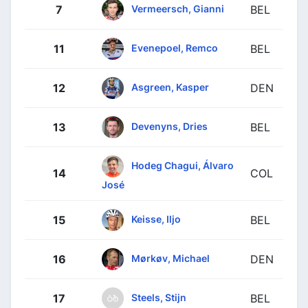
Vermeersch, Gianni
7
BEL
Evenepoel, Remco
11
BEL
Asgreen, Kasper
12
DEN
Devenyns, Dries
13
BEL
Hodeg Chagui, Álvaro
14
COL
José
Keisse, Iljo
15
BEL
Mørkøv, Michael
16
DEN
Steels, Stijn
17
BEL