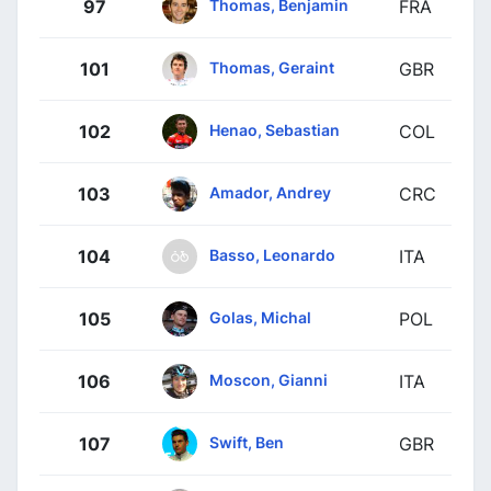
Thomas, Benjamin
97
FRA
Thomas, Geraint
101
GBR
Henao, Sebastian
102
COL
Amador, Andrey
103
CRC
Basso, Leonardo
104
ITA
Golas, Michal
105
POL
Moscon, Gianni
106
ITA
Swift, Ben
107
GBR