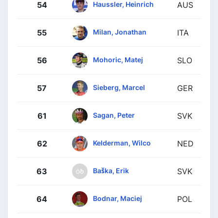
Haussler, Heinrich
54
AUS
Milan, Jonathan
55
ITA
Mohoric, Matej
56
SLO
Sieberg, Marcel
57
GER
Sagan, Peter
61
SVK
Kelderman, Wilco
62
NED
Baška, Erik
63
SVK
Bodnar, Maciej
64
POL