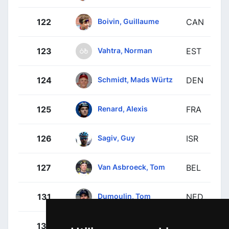
Boivin, Guillaume
122
CAN
Vahtra, Norman
123
EST
Schmidt, Mads Würtz
124
DEN
Renard, Alexis
125
FRA
Sagiv, Guy
126
ISR
Van Asbroeck, Tom
127
BEL
Dumoulin, Tom
131
NED
Groenewegen, Dylan
132
NED