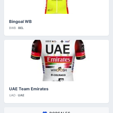
Bingoal WB
BWB ·
BEL
UAE Team Emirates
UAD ·
UAE