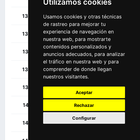
Utilizamos cookies
Affini, Edoardo
133
ITA
Usamos cookies y otras técnicas
de rastreo para mejorar tu
experiencia de navegación en
Kooij, Olav
134
NED
nuestra web, para mostrarte
contenidos personalizados y
Roosen, Timo
135
NED
anuncios adecuados, para analizar
el tráfico en nuestra web y para
comprender de donde llegan
Teunissen, Mike
136
NED
nuestros visitantes.
Van Emden, Jos
137
NED
Aceptar
Carretero, Héctor
141
ESP
Rechazar
Configurar
García Cortina, Iván
142
ESP