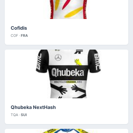
Cofidis
COF ·
FRA
Qhubeka NextHash
TQA ·
SUI