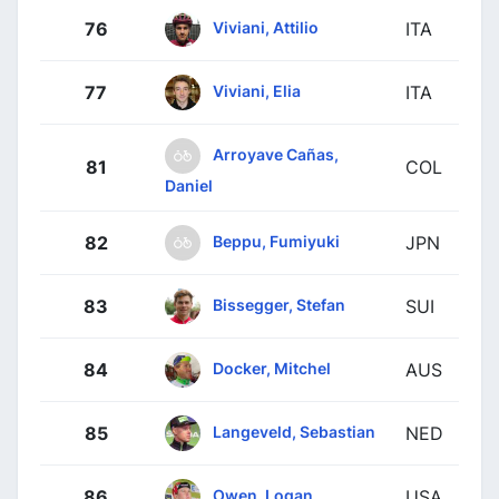
Viviani, Attilio
76
ITA
Viviani, Elia
77
ITA
Arroyave Cañas,
81
COL
Daniel
Beppu, Fumiyuki
82
JPN
Bissegger, Stefan
83
SUI
Docker, Mitchel
84
AUS
Langeveld, Sebastian
85
NED
Owen, Logan
86
USA