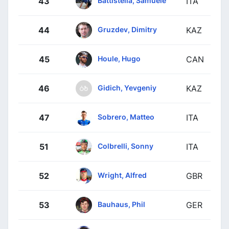
Battistella, Samuele
43
ITA
Gruzdev, Dimitry
44
KAZ
Houle, Hugo
45
CAN
Gidich, Yevgeniy
46
KAZ
Sobrero, Matteo
47
ITA
Colbrelli, Sonny
51
ITA
Wright, Alfred
52
GBR
Bauhaus, Phil
53
GER