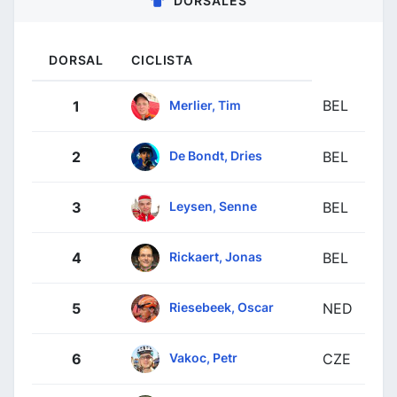
DORSALES
DORSAL
CICLISTA
BEL
Merlier, Tim
1
De Bondt, Dries
2
BEL
Leysen, Senne
3
BEL
Rickaert, Jonas
4
BEL
Riesebeek, Oscar
5
NED
Vakoc, Petr
6
CZE