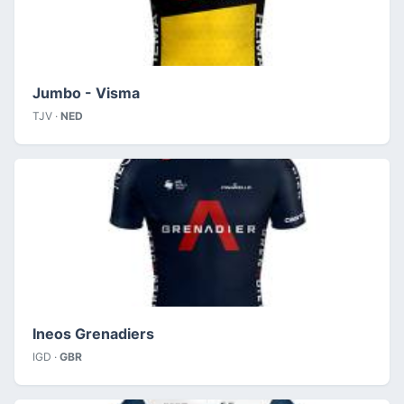
Jumbo - Visma
TJV ·
NED
Ineos Grenadiers
IGD ·
GBR