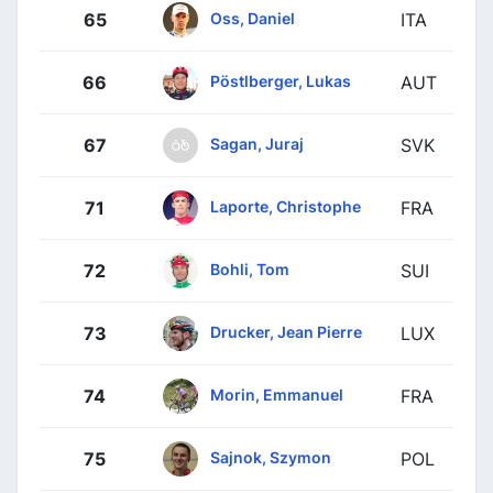
Oss, Daniel
65
ITA
Pöstlberger, Lukas
66
AUT
Sagan, Juraj
67
SVK
Laporte, Christophe
71
FRA
Bohli, Tom
72
SUI
Drucker, Jean Pierre
73
LUX
Morin, Emmanuel
74
FRA
Sajnok, Szymon
75
POL