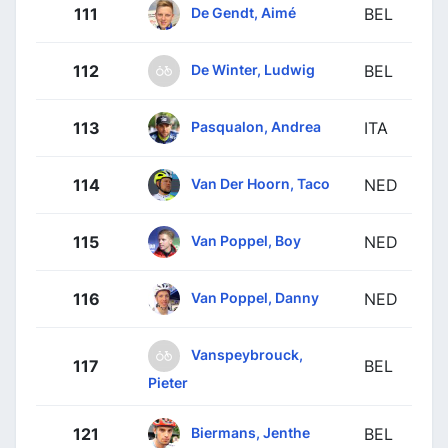
De Gendt, Aimé
111
BEL
De Winter, Ludwig
112
BEL
Pasqualon, Andrea
113
ITA
Van Der Hoorn, Taco
114
NED
Van Poppel, Boy
115
NED
Van Poppel, Danny
116
NED
Vanspeybrouck,
117
BEL
Pieter
Biermans, Jenthe
121
BEL