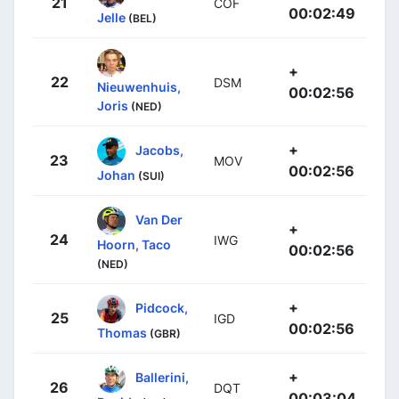
21
COF
00:02:49
Jelle
(BEL)
+
22
DSM
Nieuwenhuis,
00:02:56
Joris
(NED)
+
Jacobs,
23
MOV
00:02:56
Johan
(SUI)
Van Der
+
24
IWG
Hoorn, Taco
00:02:56
(NED)
+
Pidcock,
25
IGD
00:02:56
Thomas
(GBR)
+
Ballerini,
26
DQT
00:03:04