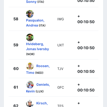
00:10:50
Sonny
(ITA)
+
58
IWG
Pasqualon,
00:10:50
Andrea
(ITA)
+
Hvideberg,
59
UXT
00:10:50
Jonas Iversby
(NOR)
+
Roosen,
60
TJV
00:10:50
Timo
(NED)
+
Geniets,
61
GFC
00:10:50
Kevin
(LUX)
+
Kirsch,
62
TFS