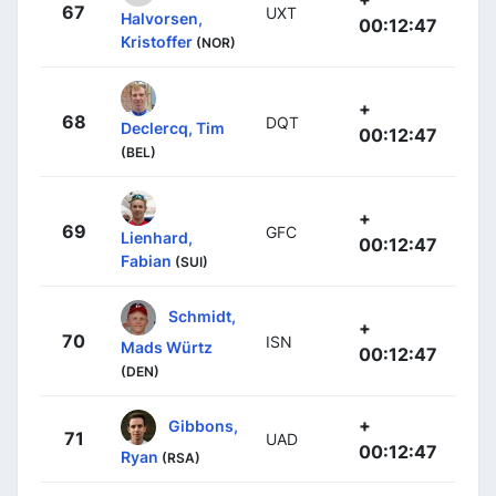
67
UXT
Halvorsen,
00:12:47
Kristoffer
(NOR)
+
68
DQT
Declercq, Tim
00:12:47
(BEL)
+
69
GFC
Lienhard,
00:12:47
Fabian
(SUI)
Schmidt,
+
70
ISN
Mads Würtz
00:12:47
(DEN)
+
Gibbons,
71
UAD
00:12:47
Ryan
(RSA)