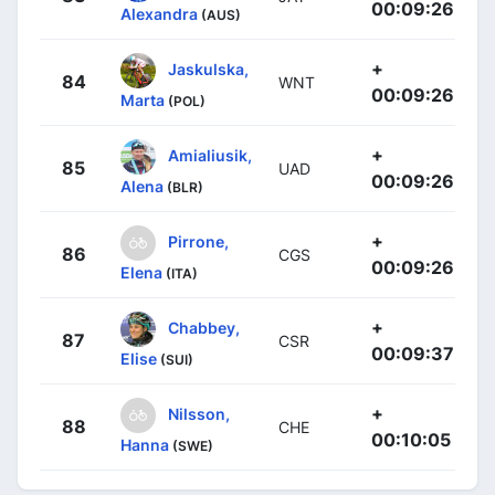
00:09:26
Alexandra
(AUS)
+
Jaskulska,
84
WNT
00:09:26
Marta
(POL)
+
Amialiusik,
85
UAD
00:09:26
Alena
(BLR)
+
Pirrone,
86
CGS
00:09:26
Elena
(ITA)
+
Chabbey,
87
CSR
00:09:37
Elise
(SUI)
+
Nilsson,
88
CHE
00:10:05
Hanna
(SWE)