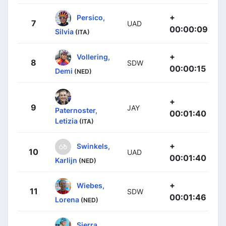
+
Persico,
7
UAD
00:00:09
Silvia
(ITA)
+
Vollering,
8
SDW
00:00:15
Demi
(NED)
+
9
JAY
Paternoster,
00:01:40
Letizia
(ITA)
+
Swinkels,
10
UAD
00:01:40
Karlijn
(NED)
+
Wiebes,
11
SDW
00:01:46
Lorena
(NED)
Sierra