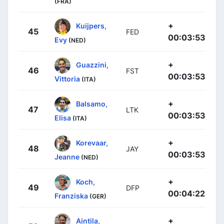
(FRA)
+
Kuijpers,
45
FED
00:03:53
Evy
(NED)
+
Guazzini,
46
FST
00:03:53
Vittoria
(ITA)
+
Balsamo,
47
LTK
00:03:53
Elisa
(ITA)
+
Korevaar,
48
JAY
00:03:53
Jeanne
(NED)
+
Koch,
49
DFP
00:04:22
Franziska
(GER)
+
Aintila,