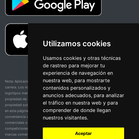
Utilizamos cookies
Usamos cookies y otras técnicas
de rastreo para mejorar tu
experiencia de navegación en
nuestra web, para mostrarte
Nota: Aplicación y web no oficial y no relacionada con ninguna organización o
contenidos personalizados y
carrera. Los nombres de equipos, competiciones, marcas comerciales y
logotipos mencionados en esta página de resultados de ciclismo son
anuncios adecuados, para analizar
propiedad de sus respectivos dueños. No tenemos afiliación, patrocinio ni
el tráfico en nuestra web y para
propiedad sobre estas marcas comerciales. Toda la información proporcionada
comprender de donde llegan
en esta página se presenta únicamente con fines informativos y para la
nuestros visitantes.
conveniencia de nuestros usuarios. Cualquier uso de nombres, marcas
comerciales o logotipos tiene el único propósito de identificar equipos y
competiciones y no implica asociación o respaldo. Todos los derechos de las
Aceptar
marcas comerciales mencionadas aquí pertenecen a sus propietarios legítimos.