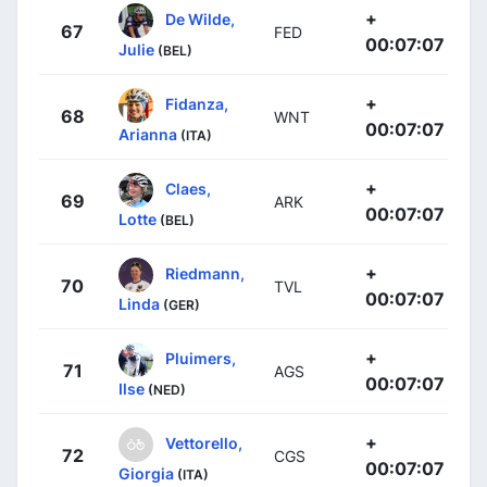
+
De Wilde,
67
FED
00:07:07
Julie
(BEL)
+
Fidanza,
68
WNT
00:07:07
Arianna
(ITA)
+
Claes,
69
ARK
00:07:07
Lotte
(BEL)
+
Riedmann,
70
TVL
00:07:07
Linda
(GER)
+
Pluimers,
71
AGS
00:07:07
Ilse
(NED)
+
Vettorello,
72
CGS
00:07:07
Giorgia
(ITA)