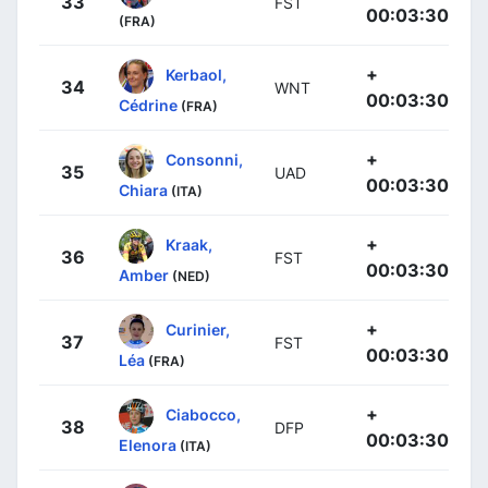
33
FST
00:03:30
(FRA)
+
Kerbaol,
34
WNT
00:03:30
Cédrine
(FRA)
+
Consonni,
35
UAD
00:03:30
Chiara
(ITA)
+
Kraak,
36
FST
00:03:30
Amber
(NED)
+
Curinier,
37
FST
00:03:30
Léa
(FRA)
+
Ciabocco,
38
DFP
00:03:30
Elenora
(ITA)