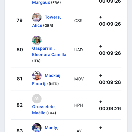
00:09:26
Margaux
(FRA)
+
Towers,
79
CSR
00:09:26
Alice
(GBR)
+
Gasparrini,
80
UAD
00:09:26
Eleonora Camilla
(ITA)
+
Mackaij,
81
MOV
00:09:26
Floortje
(NED)
+
82
HPH
Grossetete,
00:09:26
Maëlle
(FRA)
+
Manly,
83
JAY