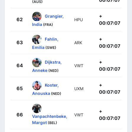
00:07:07
(AUS)
+
Grangier,
62
HPU
00:07:07
India
(FRA)
+
Fahlin,
63
ARK
00:07:07
Emilia
(SWE)
+
Dijkstra,
64
VWT
00:07:07
Anneke
(NED)
+
Koster,
65
UXM
00:07:07
Anouska
(NED)
+
66
VWT
Vanpachtenbeke,
00:07:07
Margot
(BEL)