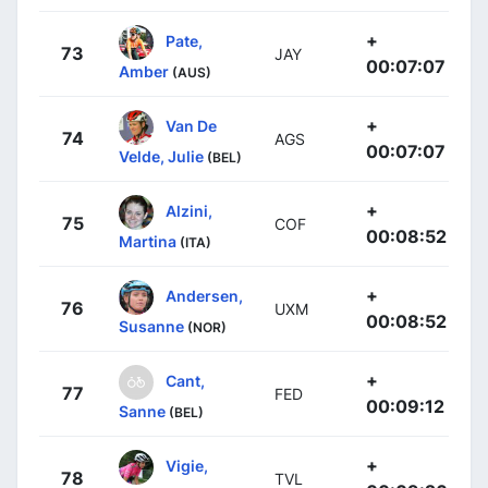
+
Pate,
73
JAY
00:07:07
Amber
(AUS)
+
Van De
74
AGS
00:07:07
Velde, Julie
(BEL)
+
Alzini,
75
COF
00:08:52
Martina
(ITA)
+
Andersen,
76
UXM
00:08:52
Susanne
(NOR)
+
Cant,
77
FED
00:09:12
Sanne
(BEL)
+
Vigie,
78
TVL