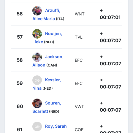
+
Arzuffi,
56
WNT
00:07:01
Alice Maria
(ITA)
+
Nooijen,
57
TVL
00:07:07
Lieke
(NED)
+
Jackson,
58
EFC
00:07:07
Alison
(CAN)
+
Kessler,
59
EFC
00:07:07
Nina
(NED)
+
Souren,
60
VWT
00:07:07
Scarlett
(NED)
+
Roy, Sarah
61
COF