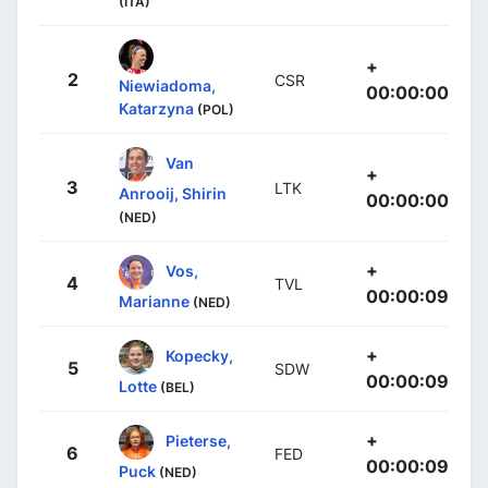
(ITA)
+
2
CSR
Niewiadoma,
00:00:00
Katarzyna
(POL)
Van
+
3
LTK
Anrooij, Shirin
00:00:00
(NED)
+
Vos,
4
TVL
00:00:09
Marianne
(NED)
+
Kopecky,
5
SDW
00:00:09
Lotte
(BEL)
+
Pieterse,
6
FED
00:00:09
Puck
(NED)