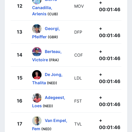
+
12
MOV
Canadilla,
00:01:46
Arlenis
(CUB)
+
Georgi,
13
DFP
00:01:46
Pfeiffer
(GBR)
+
Berteau,
14
COF
00:01:46
Victoire
(FRA)
+
De Jong,
15
LDL
00:01:46
Thalita
(NED)
+
Adegeest,
16
FST
00:01:46
Loes
(NED)
+
Van Empel,
17
TVL
00:01:46
Fem
(NED)