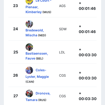
Le Court -
+
23
AGS
Pienaar,
00:01:46
Kimberley
(MUS)
+
24
SDW
Bredewold,
00:01:46
Mischa
(NED)
+
25
LDL
Bastiaenssen,
00:03:30
Fauve
(BEL)
Coles-
+
26
CGS
Lyster, Maggie
00:03:30
(CAN)
+
Dronova,
27
CGS
00:03:30
Tamara
(RUS)