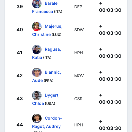
+
Barale,
39
DFP
00:03:30
Francesca
(ITA)
+
Majerus,
40
SDW
00:03:30
Christine
(LUX)
+
Ragusa,
41
HPH
00:03:30
Katia
(ITA)
+
Biannic,
42
MOV
00:03:30
Aude
(FRA)
+
Dygert,
43
CSR
00:03:30
Chloe
(USA)
Cordon-
+
44
HPH
Ragot, Audrey
00:03:30