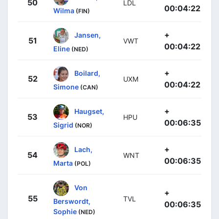
50
LDL
00:04:22
Wilma
(FIN)
+
Jansen,
51
VWT
00:04:22
Eline
(NED)
+
Boilard,
52
UXM
00:04:22
Simone
(CAN)
+
Haugset,
53
HPU
00:06:35
Sigrid
(NOR)
+
Lach,
54
WNT
00:06:35
Marta
(POL)
Von
+
55
TVL
Berswordt,
00:06:35
Sophie
(NED)