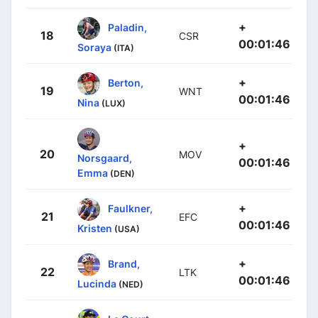
+
Paladin,
18
CSR
00:01:46
Soraya
(ITA)
+
Berton,
19
WNT
00:01:46
Nina
(LUX)
+
20
MOV
Norsgaard,
00:01:46
Emma
(DEN)
+
Faulkner,
21
EFC
00:01:46
Kristen
(USA)
+
Brand,
22
LTK
00:01:46
Lucinda
(NED)