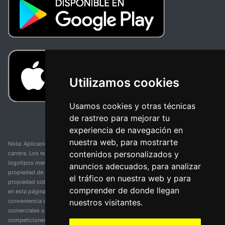
Utilizamos cookies
Usamos cookies y otras técnicas
de rastreo para mejorar tu
experiencia de navegación en
nuestra web, para mostrarte
Nota: Aplicación y web no oficial y no relacionada con ninguna organización o
contenidos personalizados y
carrera. Los nombres de equipos, competiciones, marcas comerciales y
logotipos mencionados en esta página de resultados de ciclismo son
anuncios adecuados, para analizar
propiedad de sus respectivos dueños. No tenemos afiliación, patrocinio ni
el tráfico en nuestra web y para
propiedad sobre estas marcas comerciales. Toda la información proporcionada
comprender de donde llegan
en esta página se presenta únicamente con fines informativos y para la
nuestros visitantes.
conveniencia de nuestros usuarios. Cualquier uso de nombres, marcas
comerciales o logotipos tiene el único propósito de identificar equipos y
competiciones y no implica asociación o respaldo. Todos los derechos de las