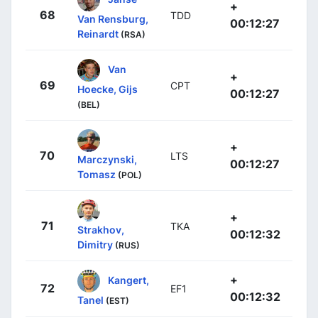
+
68
TDD
Van Rensburg,
00:12:27
Reinardt
(RSA)
Van
+
69
CPT
Hoecke, Gijs
00:12:27
(BEL)
+
70
LTS
Marczynski,
00:12:27
Tomasz
(POL)
+
71
TKA
Strakhov,
00:12:32
Dimitry
(RUS)
+
Kangert,
72
EF1
00:12:32
Tanel
(EST)