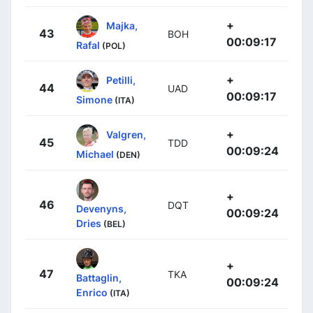
+
Majka,
43
BOH
00:09:17
Rafal
(POL)
+
Petilli,
44
UAD
00:09:17
Simone
(ITA)
+
Valgren,
45
TDD
00:09:24
Michael
(DEN)
+
46
DQT
Devenyns,
00:09:24
Dries
(BEL)
+
47
TKA
Battaglin,
00:09:24
Enrico
(ITA)