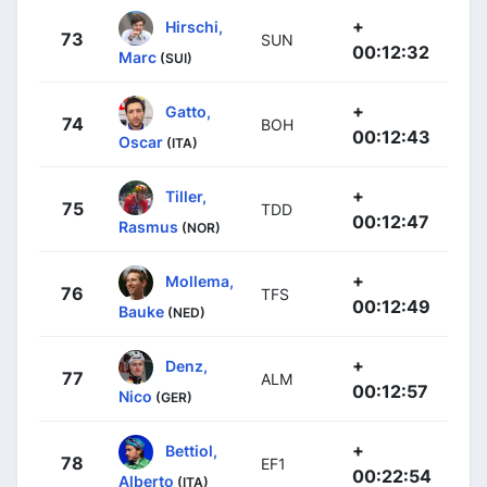
+
Hirschi,
73
SUN
00:12:32
Marc
(SUI)
+
Gatto,
74
BOH
00:12:43
Oscar
(ITA)
+
Tiller,
75
TDD
00:12:47
Rasmus
(NOR)
+
Mollema,
76
TFS
00:12:49
Bauke
(NED)
+
Denz,
77
ALM
00:12:57
Nico
(GER)
+
Bettiol,
78
EF1
00:22:54
Alberto
(ITA)