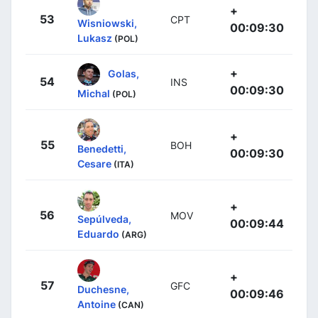
+
53
CPT
Wisniowski,
00:09:30
Lukasz
(POL)
+
Golas,
54
INS
00:09:30
Michal
(POL)
+
55
BOH
Benedetti,
00:09:30
Cesare
(ITA)
+
56
MOV
Sepúlveda,
00:09:44
Eduardo
(ARG)
+
57
GFC
Duchesne,
00:09:46
Antoine
(CAN)