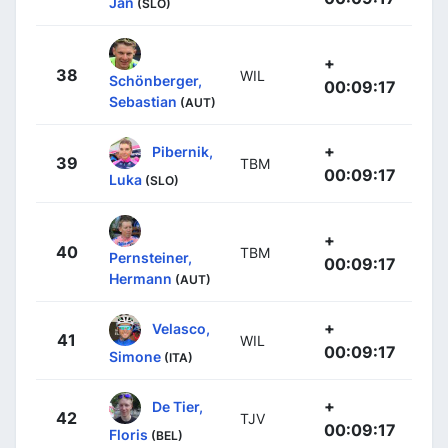
Jan
(SLO)
+
38
WIL
Schönberger,
00:09:17
Sebastian
(AUT)
+
Pibernik,
39
TBM
00:09:17
Luka
(SLO)
+
40
TBM
Pernsteiner,
00:09:17
Hermann
(AUT)
+
Velasco,
41
WIL
00:09:17
Simone
(ITA)
+
De Tier,
42
TJV
00:09:17
Floris
(BEL)