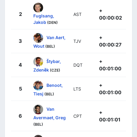
+
2
AST
Fuglsang,
00:00:02
Jakob
(DEN)
+
Van Aert,
3
TJV
00:00:27
Wout
(BEL)
+
Štybar,
4
DQT
00:01:00
Zdeněk
(CZE)
+
Benoot,
5
LTS
00:01:00
Tiesj
(BEL)
Van
+
6
CPT
Avermaet, Greg
00:01:01
(BEL)