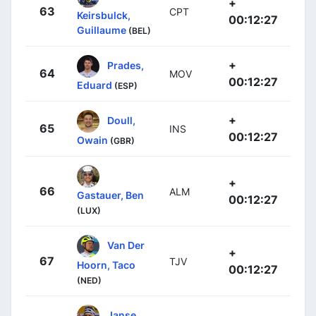
+
63
CPT
Keirsbulck,
00:12:27
Guillaume
(BEL)
+
Prades,
64
MOV
00:12:27
Eduard
(ESP)
+
Doull,
65
INS
00:12:27
Owain
(GBR)
+
66
ALM
Gastauer, Ben
00:12:27
(LUX)
Van Der
+
67
TJV
Hoorn, Taco
00:12:27
(NED)
Janse