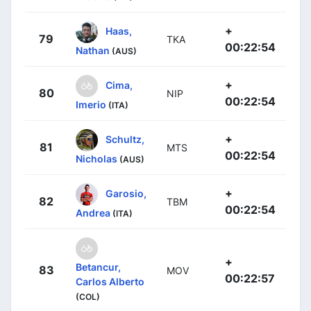
+
Haas,
79
TKA
00:22:54
Nathan
(AUS)
+
Cima,
80
NIP
00:22:54
Imerio
(ITA)
+
Schultz,
81
MTS
00:22:54
Nicholas
(AUS)
+
Garosio,
82
TBM
00:22:54
Andrea
(ITA)
+
Betancur,
83
MOV
00:22:57
Carlos Alberto
(COL)