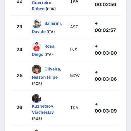
22
TKA
Guerreiro,
00:02:56
Rúben
(POR)
+
Ballerini,
23
AST
00:02:57
Davide
(ITA)
+
Rosa,
24
INS
00:03:00
Diego
(ITA)
Oliveira,
+
25
MOV
Nelson Filipe
00:03:06
(POR)
+
Kuznetsov,
26
TKA
00:03:09
Viacheslav
(RUS)