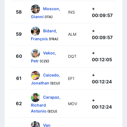
+
Moscon,
58
INS
00:09:57
Gianni
(ITA)
+
Bidard,
59
ALM
00:09:57
François
(FRA)
+
Vakoc,
60
DQT
00:12:05
Petr
(CZE)
+
Caicedo,
61
EF1
00:12:24
Jonathan
(ECU)
Carapaz,
+
62
MOV
Richard
00:12:24
Antonio
(ECU)
Van