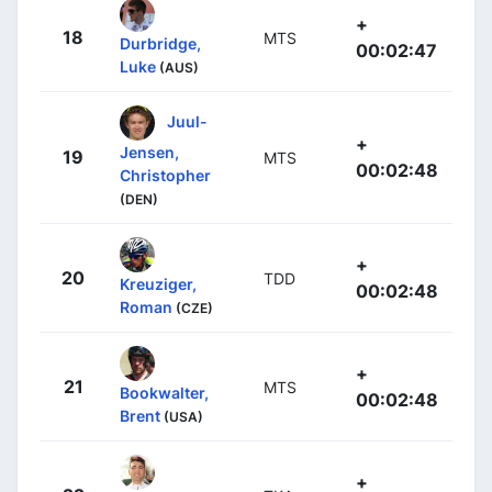
+
18
MTS
Durbridge,
00:02:47
Luke
(AUS)
Juul-
+
Jensen,
19
MTS
00:02:48
Christopher
(DEN)
+
20
TDD
Kreuziger,
00:02:48
Roman
(CZE)
+
21
MTS
Bookwalter,
00:02:48
Brent
(USA)
+