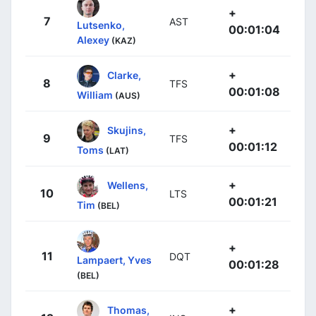
+
7
AST
Lutsenko,
00:01:04
Alexey
(KAZ)
+
Clarke,
8
TFS
00:01:08
William
(AUS)
+
Skujins,
9
TFS
00:01:12
Toms
(LAT)
+
Wellens,
10
LTS
00:01:21
Tim
(BEL)
+
11
DQT
Lampaert, Yves
00:01:28
(BEL)
+
Thomas,