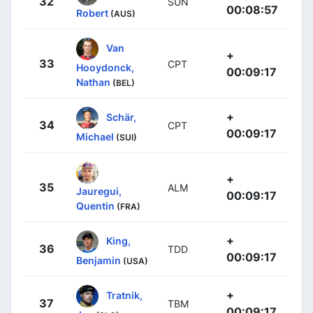
32
SUN
00:08:57
Robert
(AUS)
Van
+
33
CPT
Hooydonck,
00:09:17
Nathan
(BEL)
+
Schär,
34
CPT
00:09:17
Michael
(SUI)
+
35
ALM
Jauregui,
00:09:17
Quentin
(FRA)
+
King,
36
TDD
00:09:17
Benjamin
(USA)
+
Tratnik,
37
TBM
00:09:17