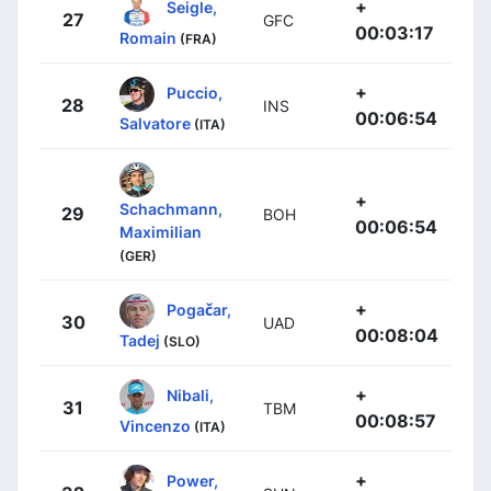
+
Seigle,
27
GFC
00:03:17
Romain
(FRA)
+
Puccio,
28
INS
00:06:54
Salvatore
(ITA)
+
Schachmann,
29
BOH
00:06:54
Maximilian
(GER)
+
Pogačar,
30
UAD
00:08:04
Tadej
(SLO)
+
Nibali,
31
TBM
00:08:57
Vincenzo
(ITA)
+
Power,