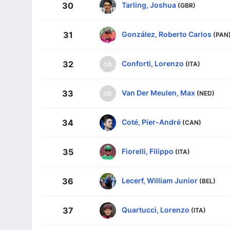
Tarling, Joshua
30
(GBR)
González, Roberto Carlos
31
(PAN
Conforti, Lorenzo
32
(ITA)
Van Der Meulen, Max
33
(NED)
Coté, Pier-André
34
(CAN)
Fiorelli, Filippo
35
(ITA)
Lecerf, William Junior
36
(BEL)
Quartucci, Lorenzo
37
(ITA)