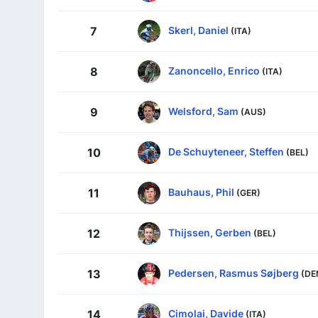
Skerl, Daniel
7
(ITA)
Zanoncello, Enrico
8
(ITA)
Welsford, Sam
9
(AUS)
De Schuyteneer, Steffen
10
(BEL)
Bauhaus, Phil
11
(GER)
Thijssen, Gerben
12
(BEL)
Pedersen, Rasmus Søjberg
13
(DE
Cimolai, Davide
14
(ITA)