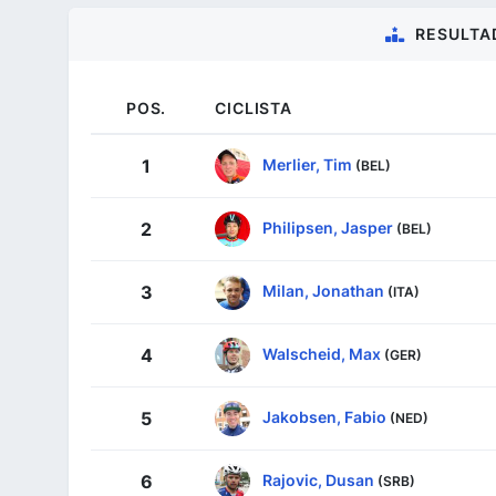
RESULTA
POS.
CICLISTA
Merlier, Tim
1
(BEL)
Philipsen, Jasper
2
(BEL)
Milan, Jonathan
3
(ITA)
Walscheid, Max
4
(GER)
Jakobsen, Fabio
5
(NED)
Rajovic, Dusan
6
(SRB)