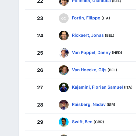
Pollefliet, Gianluca
22
(BEL)
Fortin, Filippo
23
(ITA)
Rickaert, Jonas
24
(BEL)
Van Poppel, Danny
25
(NED)
Van Hoecke, Gijs
26
(BEL)
Kajamini, Florian Samuel
27
(ITA)
Raisberg, Nadav
28
(ISR)
Swift, Ben
29
(GBR)