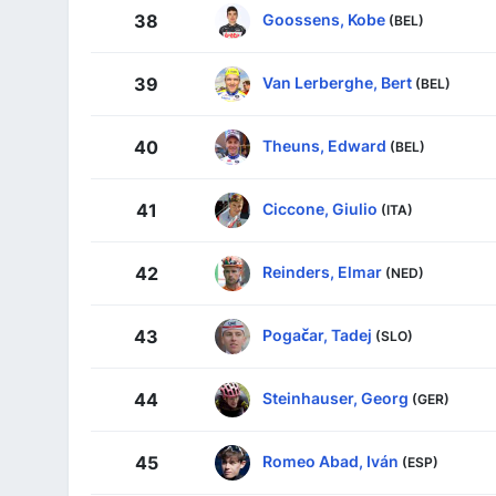
Goossens, Kobe
38
(BEL)
Van Lerberghe, Bert
39
(BEL)
Theuns, Edward
40
(BEL)
Ciccone, Giulio
41
(ITA)
Reinders, Elmar
42
(NED)
Pogačar, Tadej
43
(SLO)
Steinhauser, Georg
44
(GER)
Romeo Abad, Iván
45
(ESP)