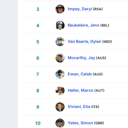
Impey, Daryl
3
(RSA)
Keukeleire, Jens
4
(BEL)
Van Baarle, Dylan
5
(NED)
Mccarthy, Jay
6
(AUS)
Ewan, Caleb
7
(AUS)
Haller, Marco
8
(AUT)
Viviani, Elia
9
(ITA)
Yates, Simon
10
(GBR)