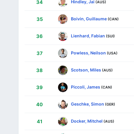
Hindley, Jai
34
(AUS)
Boivin, Guillaume
35
(CAN)
Lienhard, Fabian
36
(SUI)
Powless, Neilson
37
(USA)
Scotson, Miles
38
(AUS)
Piccoli, James
39
(CAN)
Geschke, Simon
40
(GER)
Docker, Mitchel
41
(AUS)