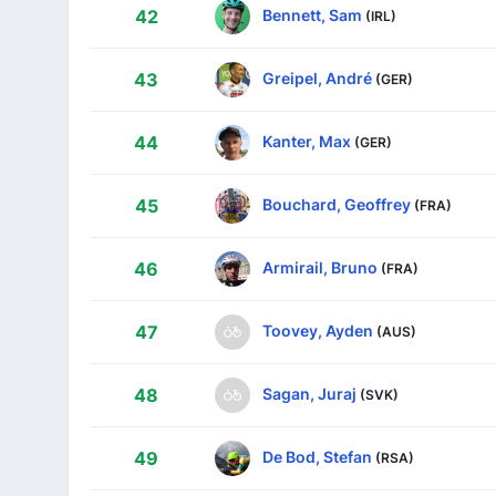
Bennett, Sam
42
(IRL)
Greipel, André
43
(GER)
Kanter, Max
44
(GER)
Bouchard, Geoffrey
45
(FRA)
Armirail, Bruno
46
(FRA)
Toovey, Ayden
47
(AUS)
Sagan, Juraj
48
(SVK)
De Bod, Stefan
49
(RSA)