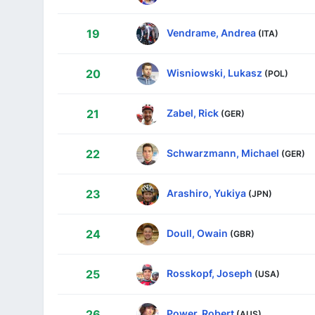
Vendrame, Andrea
19
(ITA)
Wisniowski, Lukasz
20
(POL)
Zabel, Rick
21
(GER)
Schwarzmann, Michael
22
(GER)
Arashiro, Yukiya
23
(JPN)
Doull, Owain
24
(GBR)
Rosskopf, Joseph
25
(USA)
Power, Robert
26
(AUS)