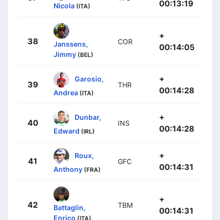
00:13:19
Nicola
(ITA)
+
38
COR
Janssens,
00:14:05
Jimmy
(BEL)
+
Garosio,
39
THR
00:14:28
Andrea
(ITA)
+
Dunbar,
40
INS
00:14:28
Edward
(IRL)
+
Roux,
41
GFC
00:14:31
Anthony
(FRA)
+
42
TBM
Battaglin,
00:14:31
Enrico
(ITA)