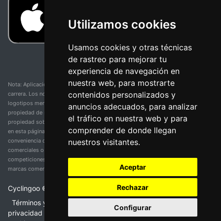
Utilizamos cookies
Usamos cookies y otras técnicas
de rastreo para mejorar tu
experiencia de navegación en
nuestra web, para mostrarte
Nota: Aplicación y web no oficial y no relacionada con ninguna organización o
contenidos personalizados y
carrera. Los nombres de equipos, competiciones, marcas comerciales y
logotipos mencionados en esta página de resultados de ciclismo son
anuncios adecuados, para analizar
propiedad de sus respectivos dueños. No tenemos afiliación, patrocinio ni
el tráfico en nuestra web y para
propiedad sobre estas marcas comerciales. Toda la información proporcionada
comprender de donde llegan
en esta página se presenta únicamente con fines informativos y para la
nuestros visitantes.
conveniencia de nuestros usuarios. Cualquier uso de nombres, marcas
comerciales o logotipos tiene el único propósito de identificar equipos y
competiciones y no implica asociación o respaldo. Todos los derechos de las
Aceptar
marcas comerciales mencionadas aquí pertenecen a sus propietarios legítimos.
Rechazar
Cyclingoo ©
2026
v 5.0
Términos y condiciones del servicio
•
Política de
Configurar
privacidad
•
Política de cookies
•
Cambiar opciones de