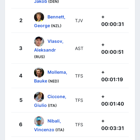
Jakob
(DEN)
+
Bennett,
2
TJV
00:00:31
George
(NZL)
Vlasov,
+
3
AST
Aleksandr
00:00:51
(RUS)
+
Mollema,
4
TFS
00:01:19
Bauke
(NED)
+
Ciccone,
5
TFS
00:01:40
Giulio
(ITA)
+
Nibali,
6
TFS
00:03:31
Vincenzo
(ITA)