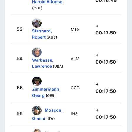
00:16:45
Harold Alfonso
(COL)
+
53
MTS
Stannard,
00:17:50
Robert
(AUS)
+
54
ALM
Warbasse,
00:17:50
Lawrence
(USA)
+
55
CCC
Zimmermann,
00:17:50
Georg
(GER)
+
Moscon,
56
INS
00:17:50
Gianni
(ITA)