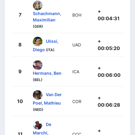
+
Schachmann,
7
BOH
00:04:31
Maximilian
(GER)
+
Ulissi,
8
UAD
00:05:20
Diego
(ITA)
+
9
ICA
Hermans, Ben
00:06:00
(BEL)
Van Der
+
10
COR
Poel, Mathieu
00:06:28
(NED)
De
+
Marchi,
11
CCC