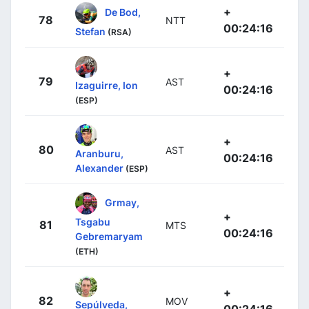
+
De Bod,
78
NTT
00:24:16
Stefan
(RSA)
+
79
AST
Izaguirre, Ion
00:24:16
(ESP)
+
80
AST
Aranburu,
00:24:16
Alexander
(ESP)
Grmay,
+
Tsgabu
81
MTS
00:24:16
Gebremaryam
(ETH)
+
82
MOV
Sepúlveda,