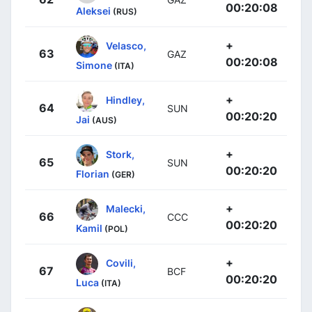
00:20:08
Aleksei
(RUS)
+
Velasco,
63
GAZ
00:20:08
Simone
(ITA)
+
Hindley,
64
SUN
00:20:20
Jai
(AUS)
+
Stork,
65
SUN
00:20:20
Florian
(GER)
+
Malecki,
66
CCC
00:20:20
Kamil
(POL)
+
Covili,
67
BCF
00:20:20
Luca
(ITA)