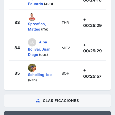
00:24:16
Eduardo
(ARG)
+
83
THR
Spreafico,
00:25:29
Matteo
(ITA)
Alba
+
84
MOV
Bolivar, Juan
00:25:29
Diego
(COL)
+
85
BOH
Schelling, Ide
00:25:57
(NED)
CLASIFICACIONES