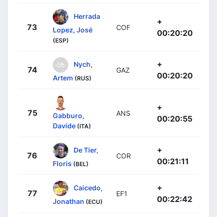
Herrada
+
73
COF
Lopez, José
00:20:20
(ESP)
+
Nych,
74
GAZ
00:20:20
Artem
(RUS)
+
75
ANS
Gabburo,
00:20:55
Davide
(ITA)
+
De Tier,
76
COR
00:21:11
Floris
(BEL)
+
Caicedo,
77
EF1
00:22:42
Jonathan
(ECU)