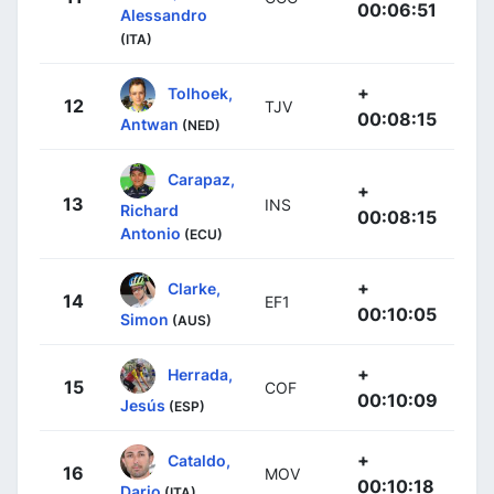
00:06:51
Alessandro
(ITA)
+
Tolhoek,
12
TJV
00:08:15
Antwan
(NED)
Carapaz,
+
13
INS
Richard
00:08:15
Antonio
(ECU)
+
Clarke,
14
EF1
00:10:05
Simon
(AUS)
+
Herrada,
15
COF
00:10:09
Jesús
(ESP)
+
Cataldo,
16
MOV
00:10:18
Dario
(ITA)