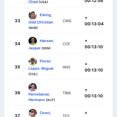
00:12:59
Chad
(USA)
Eiking,
+
33
CWG
Odd Christian
00:13:04
(NOR)
+
Hansen,
34
COF
00:13:10
Jesper
(DEN)
Florez
+
35
ANS
López, Miguel
00:13:10
(COL)
+
36
TBM
Pernsteiner,
00:13:10
Hermann
(AUT)
+
Conci,
37
TFS