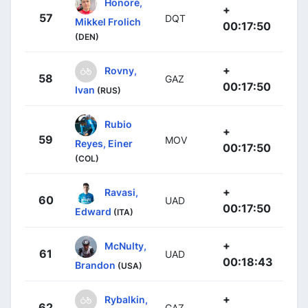
Honoré,
+
57
DQT
Mikkel Frolich
00:17:50
(DEN)
+
Rovny,
58
GAZ
00:17:50
Ivan
(RUS)
Rubio
+
59
MOV
Reyes, Einer
00:17:50
(COL)
+
Ravasi,
60
UAD
00:17:50
Edward
(ITA)
+
McNulty,
61
UAD
00:18:43
Brandon
(USA)
+
Rybalkin,
62
GAZ