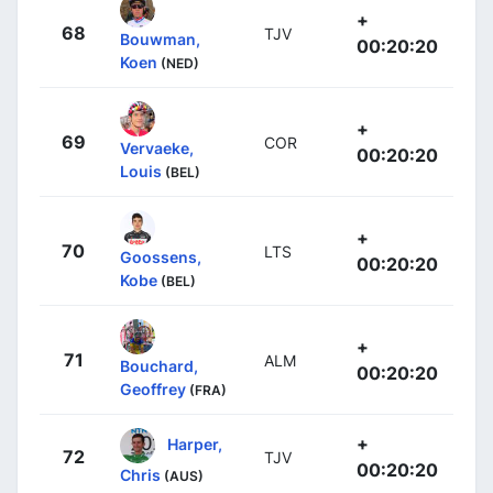
+
68
TJV
Bouwman,
00:20:20
Koen
(NED)
+
69
COR
Vervaeke,
00:20:20
Louis
(BEL)
+
70
LTS
Goossens,
00:20:20
Kobe
(BEL)
+
71
ALM
Bouchard,
00:20:20
Geoffrey
(FRA)
+
Harper,
72
TJV
00:20:20
Chris
(AUS)