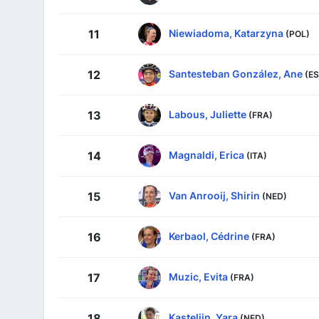
Niewiadoma, Katarzyna
11
(POL)
Santesteban González, Ane
12
(ES
Labous, Juliette
13
(FRA)
Magnaldi, Erica
14
(ITA)
Van Anrooij, Shirin
15
(NED)
Kerbaol, Cédrine
16
(FRA)
Muzic, Evita
17
(FRA)
Kastelijn, Yara
18
(NED)