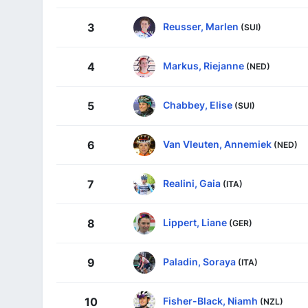
Reusser, Marlen
3
(SUI)
Markus, Riejanne
4
(NED)
Chabbey, Elise
5
(SUI)
Van Vleuten, Annemiek
6
(NED)
Realini, Gaia
7
(ITA)
Lippert, Liane
8
(GER)
Paladin, Soraya
9
(ITA)
Fisher-Black, Niamh
10
(NZL)