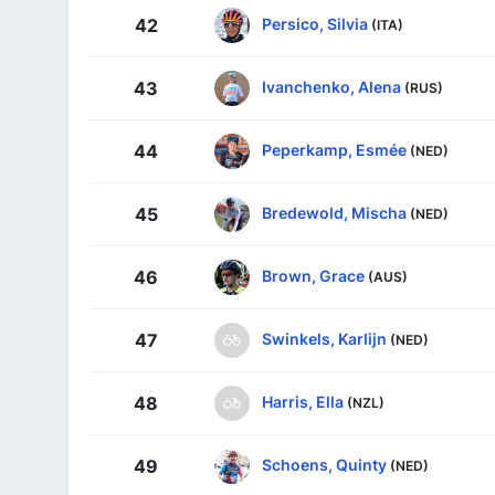
Persico, Silvia
42
(ITA)
Ivanchenko, Alena
43
(RUS)
Peperkamp, Esmée
44
(NED)
Bredewold, Mischa
45
(NED)
Brown, Grace
46
(AUS)
Swinkels, Karlijn
47
(NED)
Harris, Ella
48
(NZL)
Schoens, Quinty
49
(NED)