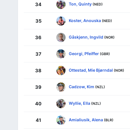
Ton, Quinty
34
(NED)
Koster, Anouska
35
(NED)
Gåskjenn, Ingvild
36
(NOR)
Georgi, Pfeiffer
37
(GBR)
Ottestad, Mie Bjørndal
38
(NOR)
Cadzow, Kim
39
(NZL)
Wyllie, Ella
40
(NZL)
Amialiusik, Alena
41
(BLR)