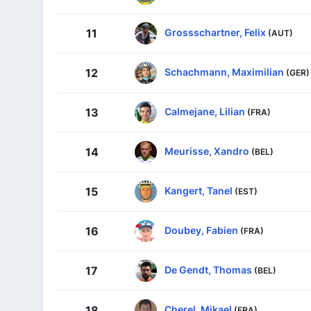
Grossschartner, Felix
11
(AUT)
Schachmann, Maximilian
12
(GER)
Calmejane, Lilian
13
(FRA)
Meurisse, Xandro
14
(BEL)
Kangert, Tanel
15
(EST)
Doubey, Fabien
16
(FRA)
De Gendt, Thomas
17
(BEL)
Cherel, Mikael
18
(FRA)