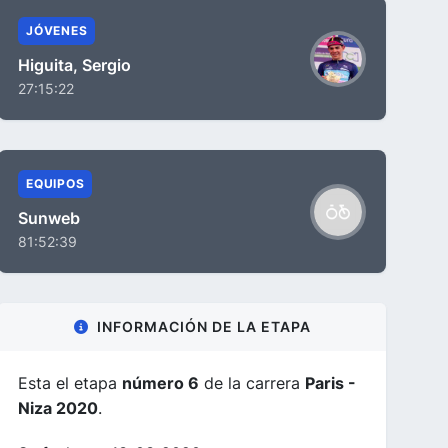
JÓVENES
Higuita, Sergio
27:15:22
EQUIPOS
Sunweb
81:52:39
INFORMACIÓN DE LA ETAPA
Esta el etapa
número 6
de la carrera
Paris -
Niza 2020
.