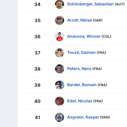
Schönberger, Sebastian
34
(AUT)
Arndt, Nikias
35
(GER)
Anacona, Winner
36
(COL)
Touzé, Damien
37
(FRA)
Peters, Nans
38
(FRA)
Bardet, Romain
39
(FRA)
Edet, Nicolas
40
(FRA)
Asgreen, Kasper
41
(DEN)