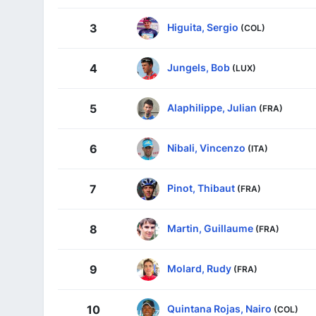
Higuita, Sergio
3
(COL)
Jungels, Bob
4
(LUX)
Alaphilippe, Julian
5
(FRA)
Nibali, Vincenzo
6
(ITA)
Pinot, Thibaut
7
(FRA)
Martin, Guillaume
8
(FRA)
Molard, Rudy
9
(FRA)
Quintana Rojas, Nairo
10
(COL)