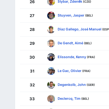
Štybar, Zdeněk
26
(CZE)
Stuyven, Jasper
27
(BEL)
Díaz Gallego, José Manuel
28
(ESP
De Gendt, Aimé
29
(BEL)
Elissonde, Kenny
30
(FRA)
Le Gac, Olivier
31
(FRA)
Degenkolb, John
32
(GER)
Declercq, Tim
33
(BEL)