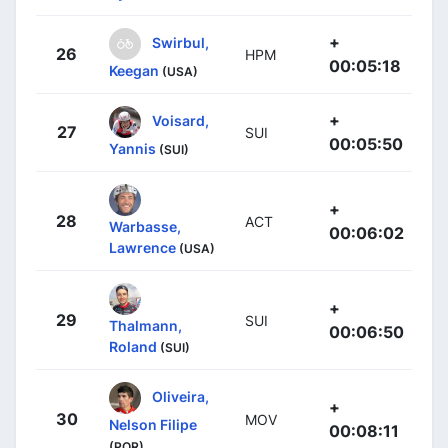
+
Swirbul,
26
HPM
00:05:18
Keegan
(USA)
+
Voisard,
27
SUI
00:05:50
Yannis
(SUI)
+
28
ACT
Warbasse,
00:06:02
Lawrence
(USA)
+
29
SUI
Thalmann,
00:06:50
Roland
(SUI)
Oliveira,
+
30
MOV
Nelson Filipe
00:08:11
(POR)