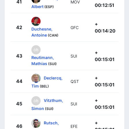
41
MOV
00:12:51
Albert
(ESP)
+
42
GFC
Duchesne,
00:14:20
Antoine
(CAN)
+
43
SUI
Reutimann,
00:15:01
Mathias
(SUI)
+
Declercq,
44
QST
00:15:01
Tim
(BEL)
+
Vitzthum,
45
SUI
00:15:01
Simon
(SUI)
+
Rutsch,
46
EFE