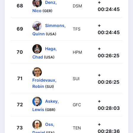
+
Denz,
68
DSM
00:24:45
Nico
(GER)
+
Simmons,
69
TFS
00:24:45
Quinn
(USA)
+
Haga,
70
HPM
00:26:25
Chad
(USA)
+
71
SUI
Froidevaux,
00:26:25
Robin
(SUI)
+
Askey,
72
GFC
00:28:03
Lewis
(GBR)
+
Oss,
73
TEN
00:28:36
Daniel
(ITA)