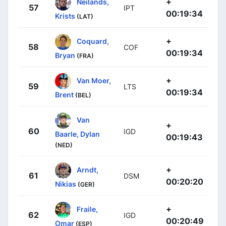
+
Neilands,
57
IPT
00:19:34
Krists
(LAT)
+
Coquard,
58
COF
00:19:34
Bryan
(FRA)
+
Van Moer,
59
LTS
00:19:34
Brent
(BEL)
Van
+
60
IGD
Baarle, Dylan
00:19:43
(NED)
+
Arndt,
61
DSM
00:20:20
Nikias
(GER)
+
Fraile,
62
IGD
00:20:49
Omar
(ESP)