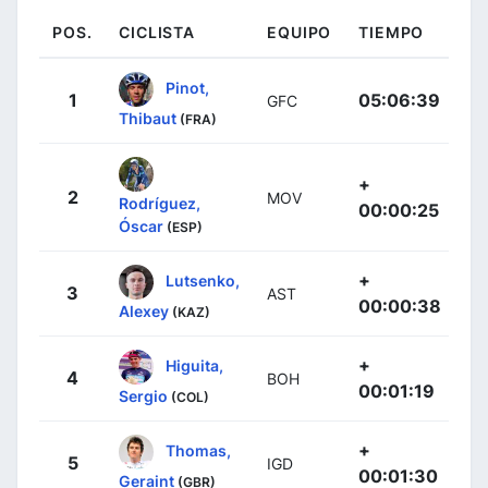
POS.
CICLISTA
EQUIPO
TIEMPO
Pinot,
1
05:06:39
GFC
Thibaut
(FRA)
+
2
MOV
Rodríguez,
00:00:25
Óscar
(ESP)
+
Lutsenko,
3
AST
00:00:38
Alexey
(KAZ)
+
Higuita,
4
BOH
00:01:19
Sergio
(COL)
+
Thomas,
5
IGD
00:01:30
Geraint
(GBR)