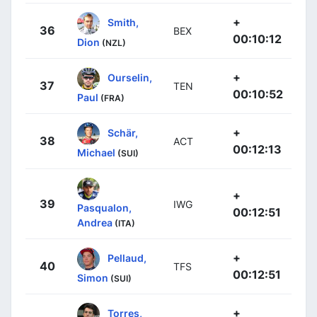
+
Smith,
36
BEX
00:10:12
Dion
(NZL)
+
Ourselin,
37
TEN
00:10:52
Paul
(FRA)
+
Schär,
38
ACT
00:12:13
Michael
(SUI)
+
39
IWG
Pasqualon,
00:12:51
Andrea
(ITA)
+
Pellaud,
40
TFS
00:12:51
Simon
(SUI)
+
Torres,