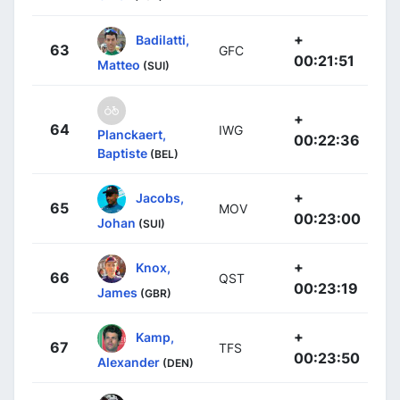
+
Badilatti,
63
GFC
00:21:51
Matteo
(SUI)
+
64
IWG
Planckaert,
00:22:36
Baptiste
(BEL)
+
Jacobs,
65
MOV
00:23:00
Johan
(SUI)
+
Knox,
66
QST
00:23:19
James
(GBR)
+
Kamp,
67
TFS
00:23:50
Alexander
(DEN)