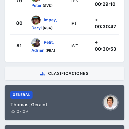
79
TEN
00:29:10
Peter
(SVK)
+
Impey,
80
IPT
00:30:47
Daryl
(RSA)
+
Petit,
81
IWG
00:30:53
Adrien
(FRA)
CLASIFICACIONES
GENERAL
Thomas, Geraint
33:07:09