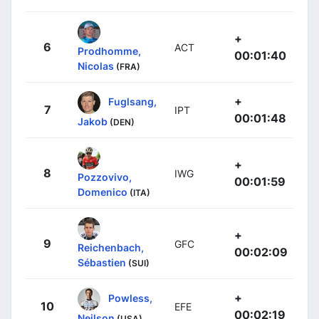
+
6
ACT
Prodhomme,
00:01:40
Nicolas
(FRA)
+
Fuglsang,
7
IPT
00:01:48
Jakob
(DEN)
+
8
IWG
Pozzovivo,
00:01:59
Domenico
(ITA)
+
9
GFC
Reichenbach,
00:02:09
Sébastien
(SUI)
+
Powless,
10
EFE
00:02:19
Neilson
(USA)