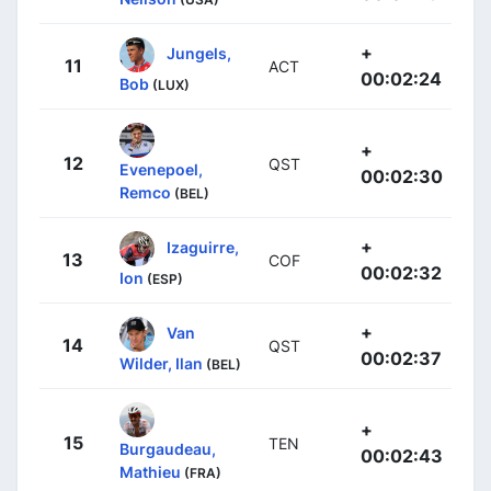
+
Jungels,
11
ACT
00:02:24
Bob
(LUX)
+
12
QST
Evenepoel,
00:02:30
Remco
(BEL)
+
Izaguirre,
13
COF
00:02:32
Ion
(ESP)
+
Van
14
QST
00:02:37
Wilder, Ilan
(BEL)
+
15
TEN
Burgaudeau,
00:02:43
Mathieu
(FRA)