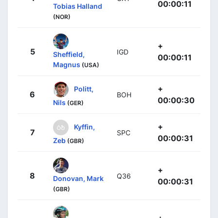
00:00:11
Tobias Halland
(NOR)
+
5
IGD
Sheffield,
00:00:11
Magnus
(USA)
+
Politt,
6
BOH
00:00:30
Nils
(GER)
+
Kyffin,
7
SPC
00:00:31
Zeb
(GBR)
+
8
Q36
Donovan, Mark
00:00:31
(GBR)
+