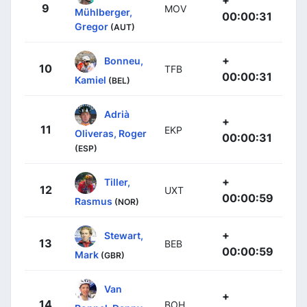
9
MOV
Mühlberger,
00:00:31
Gregor
(AUT)
+
Bonneu,
10
TFB
00:00:31
Kamiel
(BEL)
Adrià
+
11
EKP
Oliveras, Roger
00:00:31
(ESP)
+
Tiller,
12
UXT
00:00:59
Rasmus
(NOR)
+
Stewart,
13
BEB
00:00:59
Mark
(GBR)
Van
+
14
BOH