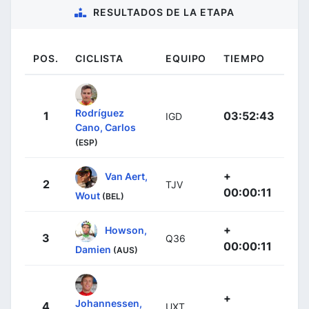
RESULTADOS DE LA ETAPA
POS.
CICLISTA
EQUIPO
TIEMPO
Rodríguez
1
03:52:43
IGD
Cano, Carlos
(ESP)
+
Van Aert,
2
TJV
00:00:11
Wout
(BEL)
+
Howson,
3
Q36
00:00:11
Damien
(AUS)
+
Johannessen,
4
UXT