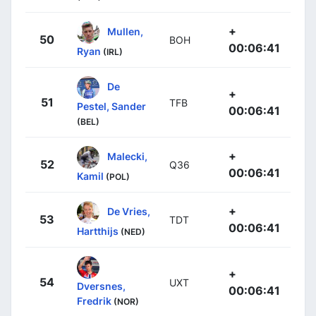
+
Mullen,
50
BOH
00:06:41
Ryan
(IRL)
De
+
51
TFB
Pestel, Sander
00:06:41
(BEL)
+
Malecki,
52
Q36
00:06:41
Kamil
(POL)
+
De Vries,
53
TDT
00:06:41
Hartthijs
(NED)
+
54
UXT
Dversnes,
00:06:41
Fredrik
(NOR)