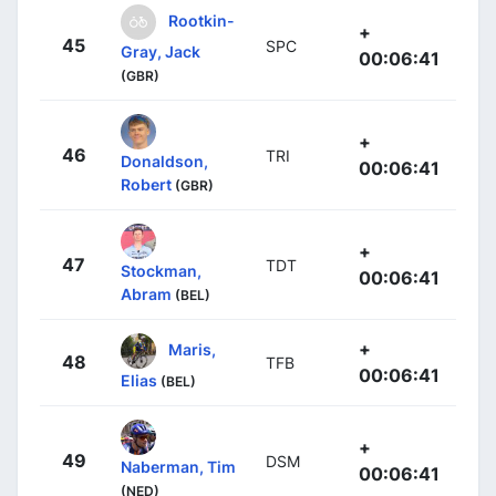
Rootkin-
+
45
SPC
Gray, Jack
00:06:41
(GBR)
+
46
TRI
Donaldson,
00:06:41
Robert
(GBR)
+
47
TDT
Stockman,
00:06:41
Abram
(BEL)
+
Maris,
48
TFB
00:06:41
Elias
(BEL)
+
49
DSM
Naberman, Tim
00:06:41
(NED)