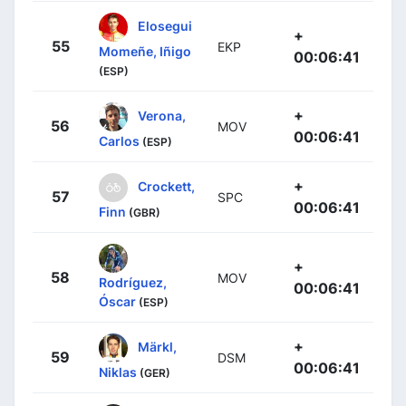
Elosegui
+
55
EKP
Momeñe, Iñigo
00:06:41
(ESP)
+
Verona,
56
MOV
00:06:41
Carlos
(ESP)
+
Crockett,
57
SPC
00:06:41
Finn
(GBR)
+
58
MOV
Rodríguez,
00:06:41
Óscar
(ESP)
+
Märkl,
59
DSM
00:06:41
Niklas
(GER)