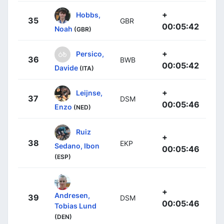
+
Hobbs,
35
GBR
00:05:42
Noah
(GBR)
+
Persico,
36
BWB
00:05:42
Davide
(ITA)
+
Leijnse,
37
DSM
00:05:46
Enzo
(NED)
Ruiz
+
38
EKP
Sedano, Ibon
00:05:46
(ESP)
+
Andresen,
39
DSM
00:05:46
Tobias Lund
(DEN)