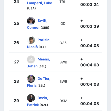
24
TRI
Lamperti, Luke
00:03:24
(USA)
+
Swift,
25
IGD
00:03:39
Connor
(GBR)
+
Parisini,
26
Q36
00:04:08
Nicolò
(ITA)
+
Meens,
27
BWB
00:04:08
Johan
(BEL)
+
De Tier,
28
BWB
00:04:08
Floris
(BEL)
+
Bevin,
29
DSM
00:04:08
Patrick
(NZL)