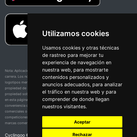
Utilizamos cookies
Usamos cookies y otras técnicas
de rastreo para mejorar tu
experiencia de navegación en
nuestra web, para mostrarte
Nota: Aplicación y web no oficial y no relacionada con ninguna organización o
contenidos personalizados y
carrera. Los nombres de equipos, competiciones, marcas comerciales y
logotipos mencionados en esta página de resultados de ciclismo son
anuncios adecuados, para analizar
propiedad de sus respectivos dueños. No tenemos afiliación, patrocinio ni
el tráfico en nuestra web y para
propiedad sobre estas marcas comerciales. Toda la información proporcionada
comprender de donde llegan
en esta página se presenta únicamente con fines informativos y para la
nuestros visitantes.
conveniencia de nuestros usuarios. Cualquier uso de nombres, marcas
comerciales o logotipos tiene el único propósito de identificar equipos y
competiciones y no implica asociación o respaldo. Todos los derechos de las
Aceptar
marcas comerciales mencionadas aquí pertenecen a sus propietarios legítimos.
Rechazar
Cyclingoo ©
2026
v 5.0