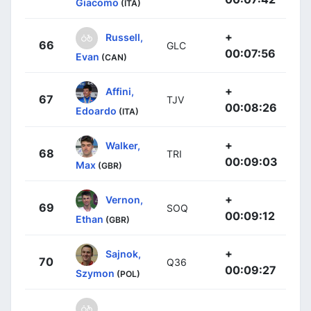
Giacomo
(ITA)
+
Russell,
66
GLC
00:07:56
Evan
(CAN)
+
Affini,
67
TJV
00:08:26
Edoardo
(ITA)
+
Walker,
68
TRI
00:09:03
Max
(GBR)
+
Vernon,
69
SOQ
00:09:12
Ethan
(GBR)
+
Sajnok,
70
Q36
00:09:27
Szymon
(POL)