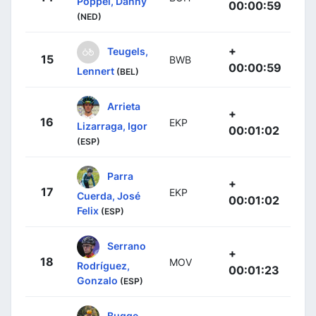
Poppel, Danny
00:00:59
(NED)
+
Teugels,
15
BWB
00:00:59
Lennert
(BEL)
Arrieta
+
16
EKP
Lizarraga, Igor
00:01:02
(ESP)
Parra
+
17
EKP
Cuerda, José
00:01:02
Felix
(ESP)
Serrano
+
18
MOV
Rodríguez,
00:01:23
Gonzalo
(ESP)
Bugge,