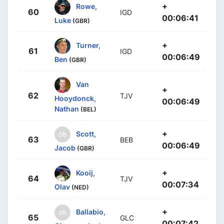
+
Rowe,
60
IGD
00:06:41
Luke
(GBR)
+
Turner,
61
IGD
00:06:49
Ben
(GBR)
Van
+
62
TJV
Hooydonck,
00:06:49
Nathan
(BEL)
+
Scott,
63
BEB
00:06:49
Jacob
(GBR)
+
Kooij,
64
TJV
00:07:34
Olav
(NED)
+
Ballabio,
65
GLC
00:07:42