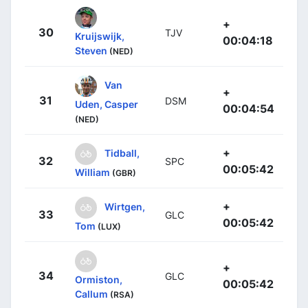
+
30
TJV
Kruijswijk,
00:04:18
Steven
(NED)
Van
+
31
DSM
Uden, Casper
00:04:54
(NED)
+
Tidball,
32
SPC
00:05:42
William
(GBR)
+
Wirtgen,
33
GLC
00:05:42
Tom
(LUX)
+
34
GLC
Ormiston,
00:05:42
Callum
(RSA)