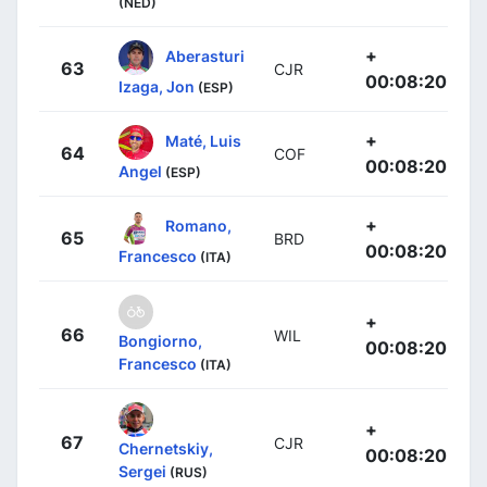
(NED)
+
Aberasturi
63
CJR
00:08:20
Izaga, Jon
(ESP)
+
Maté, Luis
64
COF
00:08:20
Angel
(ESP)
+
Romano,
65
BRD
00:08:20
Francesco
(ITA)
+
66
WIL
Bongiorno,
00:08:20
Francesco
(ITA)
+
67
CJR
Chernetskiy,
00:08:20
Sergei
(RUS)