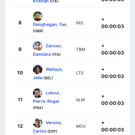
Kristian
(ITA)
+
8
INS
Geoghegan, Tao
00:00:03
(GBR)
+
Caruso,
9
TBM
00:00:03
Damiano
(ITA)
+
Wallays,
10
LTS
00:00:03
Jelle
(BEL)
Latour,
+
11
ALM
Pierre-Roger
00:00:03
(FRA)
+
Verona,
12
MOV
00:00:03
Carlos
(ESP)