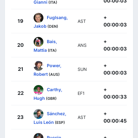
00:00:03
Gianni
(ITA)
+
Fuglsang,
19
AST
00:00:03
Jakob
(DEN)
+
Bais,
20
ANS
00:00:03
Mattia
(ITA)
+
Power,
21
SUN
00:00:03
Robert
(AUS)
+
Carthy,
22
EF1
00:00:33
Hugh
(GBR)
+
Sánchez,
23
AST
00:00:45
Luis León
(ESP)
+
Puccio,