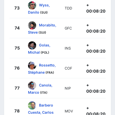
+
Wyss,
73
TDD
00:08:20
Danilo
(SUI)
+
Morabito,
74
GFC
00:08:20
Steve
(SUI)
+
Golas,
75
INS
00:08:20
Michal
(POL)
+
Rossetto,
76
COF
00:08:20
Stéphane
(FRA)
+
Canola,
77
NIP
00:08:20
Marco
(ITA)
Barbero
+
78
MOV
Cuesta, Carlos
00:08:20