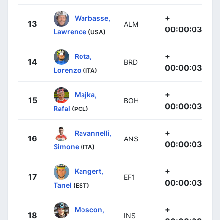
+
Warbasse,
13
ALM
00:00:03
Lawrence
(USA)
+
Rota,
14
BRD
00:00:03
Lorenzo
(ITA)
+
Majka,
15
BOH
00:00:03
Rafal
(POL)
+
Ravannelli,
16
ANS
00:00:03
Simone
(ITA)
+
Kangert,
17
EF1
00:00:03
Tanel
(EST)
+
Moscon,
18
INS