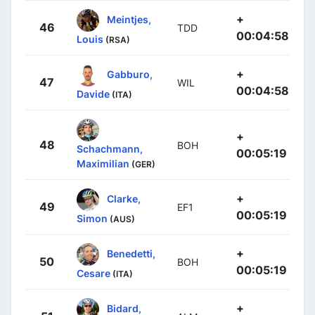
+
Meintjes,
46
TDD
00:04:58
Louis
(RSA)
+
Gabburo,
47
WIL
00:04:58
Davide
(ITA)
+
48
BOH
Schachmann,
00:05:19
Maximilian
(GER)
+
Clarke,
49
EF1
00:05:19
Simon
(AUS)
+
Benedetti,
50
BOH
00:05:19
Cesare
(ITA)
+
Bidard,