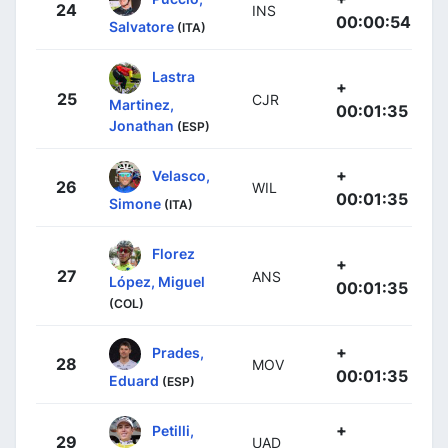
24
INS
00:00:54
Salvatore
(ITA)
Lastra
+
25
CJR
Martinez,
00:01:35
Jonathan
(ESP)
+
Velasco,
26
WIL
00:01:35
Simone
(ITA)
Florez
+
27
ANS
López, Miguel
00:01:35
(COL)
+
Prades,
28
MOV
00:01:35
Eduard
(ESP)
+
Petilli,
29
UAD