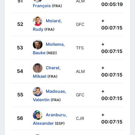
51
ALM
00:05:19
François
(FRA)
+
Molard,
52
GFC
00:07:15
Rudy
(FRA)
+
Mollema,
53
TFS
00:07:15
Bauke
(NED)
+
Cherel,
54
ALM
00:07:15
Mikael
(FRA)
+
Madouas,
55
GFC
00:07:15
Valentin
(FRA)
+
Aranburu,
56
CJR
00:07:15
Alexander
(ESP)