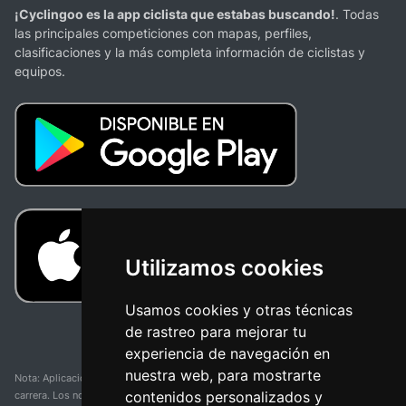
¡Cyclingoo es la app ciclista que estabas buscando!
. Todas
las principales competiciones con mapas, perfiles,
clasificaciones y la más completa información de ciclistas y
equipos.
Utilizamos cookies
Usamos cookies y otras técnicas
de rastreo para mejorar tu
experiencia de navegación en
nuestra web, para mostrarte
Nota: Aplicación y web no oficial y no relacionada con ninguna organización o
contenidos personalizados y
carrera. Los nombres de equipos, competiciones, marcas comerciales y