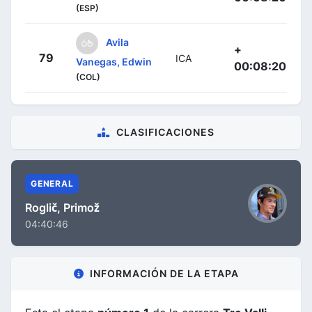
(ESP)
Avila
+
79
ICA
Vanegas, Edwin
00:08:20
(COL)
CLASIFICACIONES
GENERAL
Roglič, Primož
04:40:46
INFORMACIÓN DE LA ETAPA