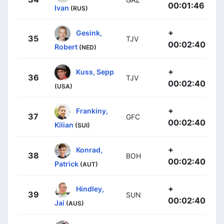
00:01:46
Ivan
(RUS)
+
Gesink,
35
TJV
00:02:40
Robert
(NED)
+
Kuss, Sepp
36
TJV
00:02:40
(USA)
+
Frankiny,
37
GFC
00:02:40
Kilian
(SUI)
+
Konrad,
38
BOH
00:02:40
Patrick
(AUT)
+
Hindley,
39
SUN
00:02:40
Jai
(AUS)