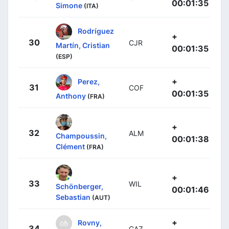
00:01:35
Simone
(ITA)
Rodríguez
+
30
CJR
Martín, Cristian
00:01:35
(ESP)
+
Perez,
31
COF
00:01:35
Anthony
(FRA)
+
32
ALM
Champoussin,
00:01:38
Clément
(FRA)
+
33
WIL
Schönberger,
00:01:46
Sebastian
(AUT)
+
Rovny,
34
GAZ