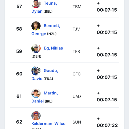
+
Teuns,
57
TBM
00:07:15
Dylan
(BEL)
+
Bennett,
58
TJV
00:07:15
George
(NZL)
+
Eg, Niklas
59
TFS
00:07:15
(DEN)
+
Gaudu,
60
GFC
00:07:15
David
(FRA)
+
Martin,
61
UAD
00:07:15
Daniel
(IRL)
+
62
SUN
Kelderman, Wilco
00:07:32