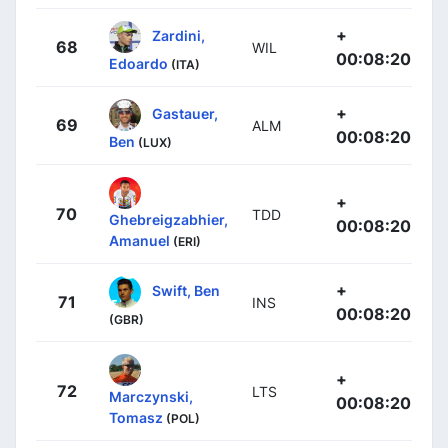
+
Zardini,
68
WIL
00:08:20
Edoardo
(ITA)
+
Gastauer,
69
ALM
00:08:20
Ben
(LUX)
+
70
TDD
Ghebreigzabhier,
00:08:20
Amanuel
(ERI)
+
Swift, Ben
71
INS
00:08:20
(GBR)
+
72
LTS
Marczynski,
00:08:20
Tomasz
(POL)