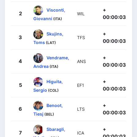
+
Visconti,
2
WIL
00:00:03
Giovanni
(ITA)
+
Skujins,
3
TFS
00:00:03
Toms
(LAT)
+
Vendrame,
4
ANS
00:00:03
Andrea
(ITA)
+
Higuita,
5
EF1
00:00:03
Sergio
(COL)
+
Benoot,
6
LTS
00:00:03
Tiesj
(BEL)
+
Sbaragli,
7
ICA
00:00:03