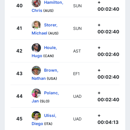
+
Hamilton,
40
SUN
00:02:40
Chris
(AUS)
+
Storer,
41
SUN
00:02:40
Michael
(AUS)
+
Houle,
42
AST
00:02:40
Hugo
(CAN)
+
Brown,
43
EF1
00:02:40
Nathan
(USA)
+
Polanc,
44
UAD
00:02:40
Jan
(SLO)
+
Ulissi,
45
UAD
00:04:13
Diego
(ITA)