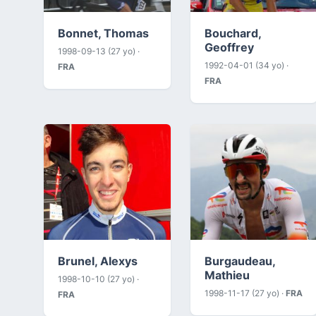
Bonnet, Thomas
Bouchard,
Geoffrey
1998-09-13 (27 yo) ·
1992-04-01 (34 yo) ·
FRA
FRA
Brunel, Alexys
Burgaudeau,
Mathieu
1998-10-10 (27 yo) ·
1998-11-17 (27 yo) ·
FRA
FRA