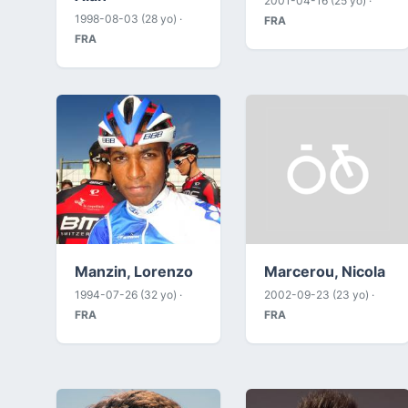
2001-04-16 (25 yo) ·
1998-08-03 (28 yo) ·
FRA
FRA
Manzin, Lorenzo
Marcerou, Nicola
1994-07-26 (32 yo) ·
2002-09-23 (23 yo) ·
FRA
FRA