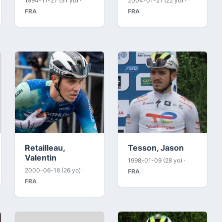
1994-11-27 (31 yo) ·
2004-01-21 (22 yo) ·
FRA
FRA
Retailleau,
Tesson, Jason
Valentin
1998-01-09 (28 yo) ·
2000-06-18 (26 yo) ·
FRA
FRA