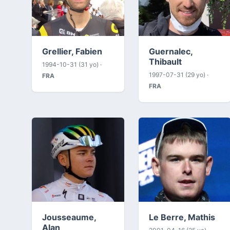
Grellier, Fabien
Guernalec,
Thibault
1994-10-31 (31 yo) ·
1997-07-31 (29 yo) ·
FRA
FRA
Jousseaume,
Le Berre, Mathis
Alan