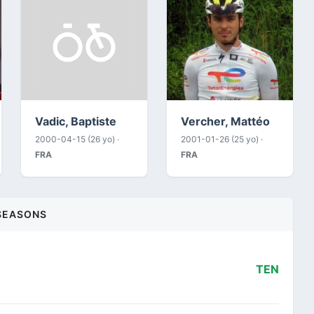
Vadic, Baptiste
Vercher, Mattéo
2000-04-15 (26 yo) ·
2001-01-26 (25 yo) ·
FRA
FRA
SEASONS
TEN