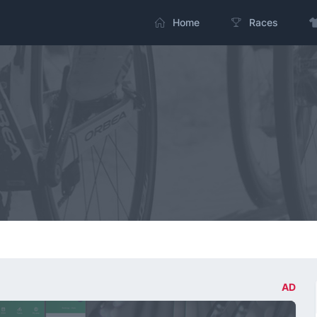
Home
Races
AD