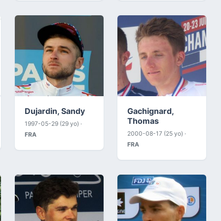
Dujardin, Sandy
Gachignard,
Thomas
1997-05-29 (29 yo) ·
2000-08-17 (25 yo) ·
FRA
FRA