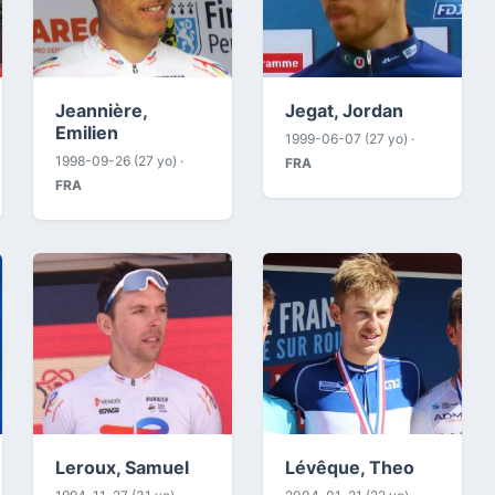
Jeannière,
Jegat, Jordan
Emilien
1999-06-07 (27 yo) ·
1998-09-26 (27 yo) ·
FRA
FRA
Leroux, Samuel
Lévêque, Theo