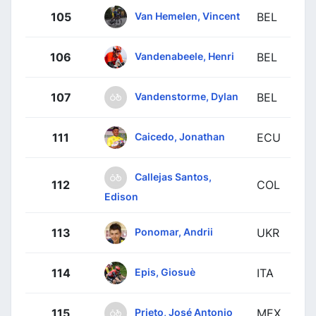
Van Hemelen, Vincent
105
BEL
Vandenabeele, Henri
106
BEL
Vandenstorme, Dylan
107
BEL
Caicedo, Jonathan
111
ECU
Callejas Santos,
112
COL
Edison
Ponomar, Andrii
113
UKR
Epis, Giosuè
114
ITA
Prieto, José Antonio
115
MEX