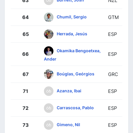
63
NZL
Chumil, Sergio
64
GTM
Herrada, Jesús
65
ESP
Okamika Bengoetxea,
66
ESP
Ander
Boúglas, Geórgios
67
GRC
Azanza, Ibai
71
ESP
Carrascosa, Pablo
72
ESP
Gimeno, Nil
73
ESP