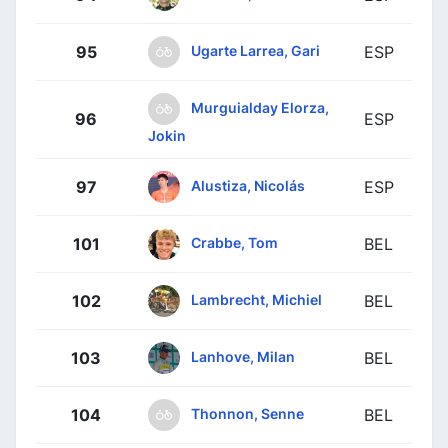
Ugarte Larrea, Gari
95
ESP
Murguialday Elorza,
96
ESP
Jokin
Alustiza, Nicolás
97
ESP
Crabbe, Tom
101
BEL
Lambrecht, Michiel
102
BEL
Lanhove, Milan
103
BEL
Thonnon, Senne
104
BEL