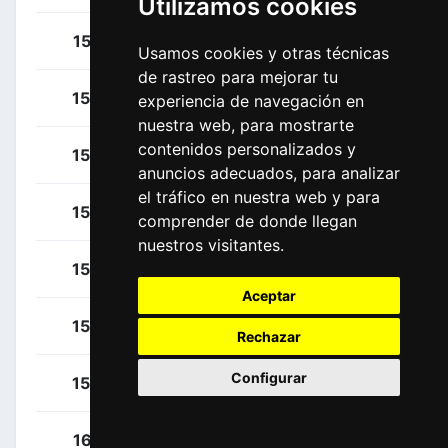
Utilizamos cookies
Boardman, Samuel
151
USA
Usamos cookies y otras técnicas
de rastreo para mejorar tu
Flórez, Samuel
152
COL
experiencia de navegación en
nuestra web, para mostrarte
contenidos personalizados y
Haug, Kieran
153
USA
anuncios adecuados, para analizar
el tráfico en nuestra web y para
Oliver, Ben
154
NZL
comprender de donde llegan
nuestros visitantes.
Scala, Hugo
155
USA
Aceptar
Towers, Lucas
156
GBR
Rechazar
Configurar
Wright, Paul
157
NZL
Ambrosini, Matteo
161
ITA