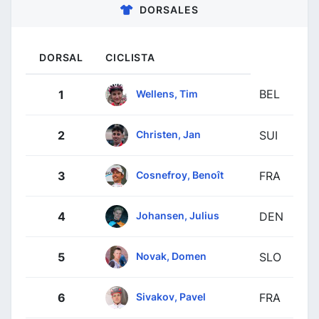
DORSALES
DORSAL
CICLISTA
BEL
Wellens, Tim
1
Christen, Jan
2
SUI
Cosnefroy, Benoît
3
FRA
Johansen, Julius
4
DEN
Novak, Domen
5
SLO
Sivakov, Pavel
6
FRA