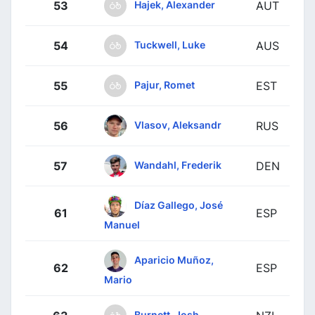
Hajek, Alexander
53
AUT
Tuckwell, Luke
54
AUS
Pajur, Romet
55
EST
Vlasov, Aleksandr
56
RUS
Wandahl, Frederik
57
DEN
Díaz Gallego, José
61
ESP
Manuel
Aparicio Muñoz,
62
ESP
Mario
Burnett, Josh