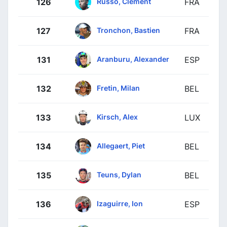
Russo, Clément
126
FRA
Tronchon, Bastien
127
FRA
Aranburu, Alexander
131
ESP
Fretin, Milan
132
BEL
Kirsch, Alex
133
LUX
Allegaert, Piet
134
BEL
Teuns, Dylan
135
BEL
Izaguirre, Ion
136
ESP