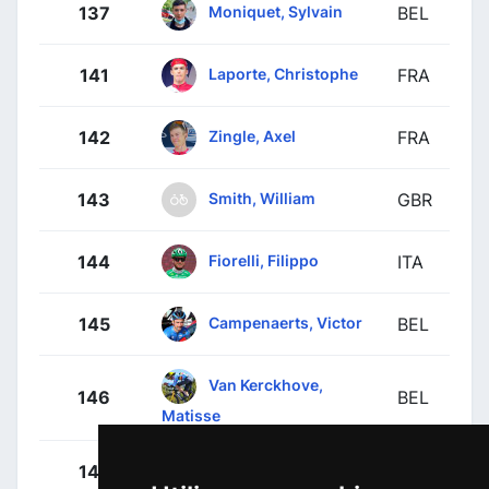
Moniquet, Sylvain
137
BEL
Laporte, Christophe
141
FRA
Zingle, Axel
142
FRA
Smith, William
143
GBR
Fiorelli, Filippo
144
ITA
Campenaerts, Victor
145
BEL
Van Kerckhove,
146
BEL
Matisse
Van Belle, Loe
147
NED