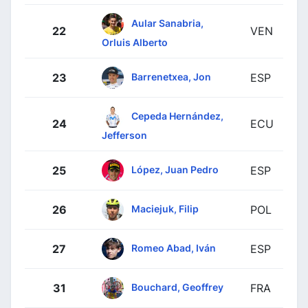
Aular Sanabria,
22
VEN
Orluis Alberto
Barrenetxea, Jon
23
ESP
Cepeda Hernández,
24
ECU
Jefferson
López, Juan Pedro
25
ESP
Maciejuk, Filip
26
POL
Romeo Abad, Iván
27
ESP
Bouchard, Geoffrey
31
FRA