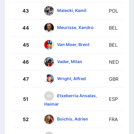
Malecki, Kamil
43
POL
Meurisse, Xandro
44
BEL
Van Moer, Brent
45
BEL
Vader, Milan
46
NED
Wright, Alfred
47
GBR
Etxeberria Ansalas,
51
ESP
Haimar
Boichis, Adrien
52
FRA