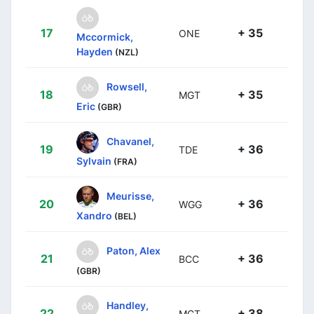
17
+ 35
ONE
Mccormick,
Hayden
(NZL)
Rowsell,
18
+ 35
MGT
Eric
(GBR)
Chavanel,
19
+ 36
TDE
Sylvain
(FRA)
Meurisse,
20
+ 36
WGG
Xandro
(BEL)
Paton, Alex
21
+ 36
BCC
(GBR)
Handley,
22
+ 38
MGT