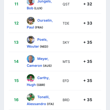
Jungels,
11
+ 32
QST
Bob
(LUX)
Ourselin,
12
+ 33
TDE
Paul
(FRA)
Poels,
13
+ 35
SKY
Wouter
(NED)
Meyer,
14
+ 35
MTS
Cameron
(AUS)
Carthy,
15
+ 35
EFD
Hugh
(GBR)
Tonelli,
16
+ 35
BRD
Alessandro
(ITA)