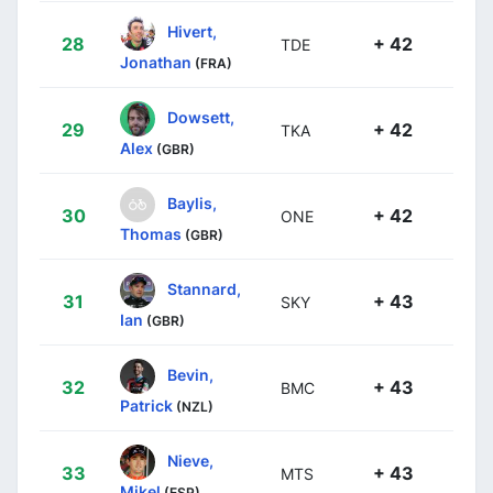
Hivert,
28
+ 42
TDE
Jonathan
(FRA)
Dowsett,
29
+ 42
TKA
Alex
(GBR)
Baylis,
30
+ 42
ONE
Thomas
(GBR)
Stannard,
31
+ 43
SKY
Ian
(GBR)
Bevin,
32
+ 43
BMC
Patrick
(NZL)
Nieve,
33
+ 43
MTS
Mikel
(ESP)