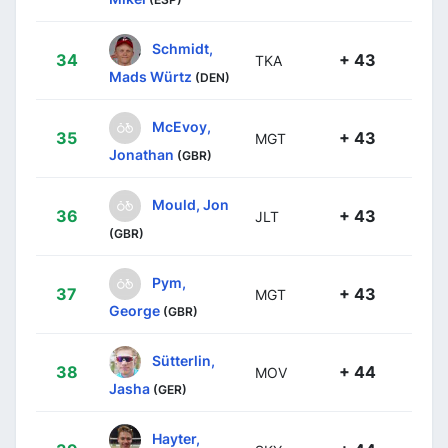
Schmidt,
34
+ 43
TKA
Mads Würtz
(DEN)
McEvoy,
35
+ 43
MGT
Jonathan
(GBR)
Mould, Jon
36
+ 43
JLT
(GBR)
Pym,
37
+ 43
MGT
George
(GBR)
Sütterlin,
38
+ 44
MOV
Jasha
(GER)
Hayter,