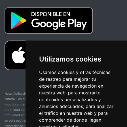
Utilizamos cookies
Usamos cookies y otras técnicas
de rastreo para mejorar tu
experiencia de navegación en
nuestra web, para mostrarte
Nota: Aplicación y web no oficial y no relacionada con ninguna organización o
contenidos personalizados y
carrera. Los nombres de equipos, competiciones, marcas comerciales y
logotipos mencionados en esta página de resultados de ciclismo son
anuncios adecuados, para analizar
propiedad de sus respectivos dueños. No tenemos afiliación, patrocinio ni
el tráfico en nuestra web y para
propiedad sobre estas marcas comerciales. Toda la información proporcionada
comprender de donde llegan
en esta página se presenta únicamente con fines informativos y para la
nuestros visitantes.
conveniencia de nuestros usuarios. Cualquier uso de nombres, marcas