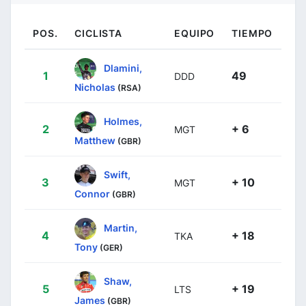
POS.
CICLISTA
EQUIPO
TIEMPO
Dlamini,
1
49
DDD
Nicholas
(RSA)
Holmes,
2
+ 6
MGT
Matthew
(GBR)
Swift,
3
+ 10
MGT
Connor
(GBR)
Martin,
4
+ 18
TKA
Tony
(GER)
Shaw,
5
+ 19
LTS
James
(GBR)