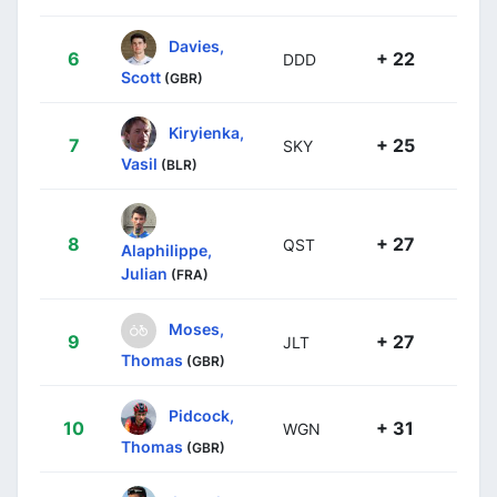
Davies,
6
+ 22
DDD
Scott
(GBR)
Kiryienka,
7
+ 25
SKY
Vasil
(BLR)
8
+ 27
QST
Alaphilippe,
Julian
(FRA)
Moses,
9
+ 27
JLT
Thomas
(GBR)
Pidcock,
10
+ 31
WGN
Thomas
(GBR)