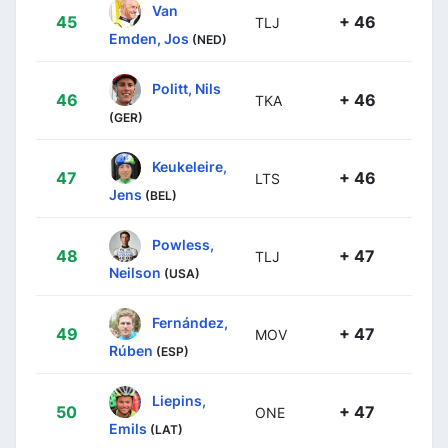
Van
45
+ 46
TLJ
Emden, Jos
(NED)
Politt, Nils
46
+ 46
TKA
(GER)
Keukeleire,
47
+ 46
LTS
Jens
(BEL)
Powless,
48
+ 47
TLJ
Neilson
(USA)
Fernández,
49
+ 47
MOV
Rúben
(ESP)
Liepins,
50
+ 47
ONE
Emils
(LAT)