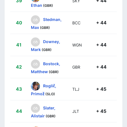
39
+ 44
SKY
Ethan
(GBR)
Stedman,
40
+ 44
BCC
Max
(GBR)
Downey,
41
+ 44
WGN
Mark
(GBR)
Bostock,
42
+ 44
GBR
Matthew
(GBR)
Roglič,
43
+ 45
TLJ
Primož
(SLO)
Slater,
44
+ 45
JLT
Alistair
(GBR)