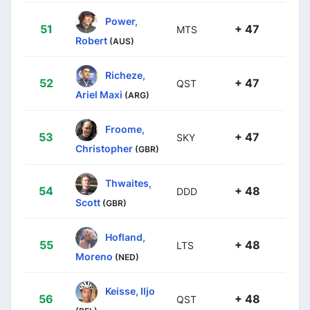
Power,
51
+ 47
MTS
Robert
(AUS)
Richeze,
52
+ 47
QST
Ariel Maxi
(ARG)
Froome,
53
+ 47
SKY
Christopher
(GBR)
Thwaites,
54
+ 48
DDD
Scott
(GBR)
Hofland,
55
+ 48
LTS
Moreno
(NED)
Keisse, Iljo
56
+ 48
QST