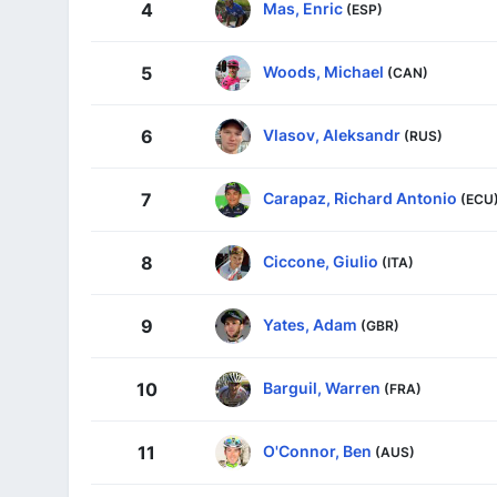
Mas, Enric
4
(ESP)
Woods, Michael
5
(CAN)
Vlasov, Aleksandr
6
(RUS)
Carapaz, Richard Antonio
7
(ECU
Ciccone, Giulio
8
(ITA)
Yates, Adam
9
(GBR)
Barguil, Warren
10
(FRA)
O'Connor, Ben
11
(AUS)