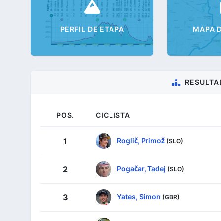
PERFIL DE ETAPA
MAPA D
RESULTA
POS.
CICLISTA
Roglič, Primož
1
(SLO)
Pogačar, Tadej
2
(SLO)
Yates, Simon
3
(GBR)