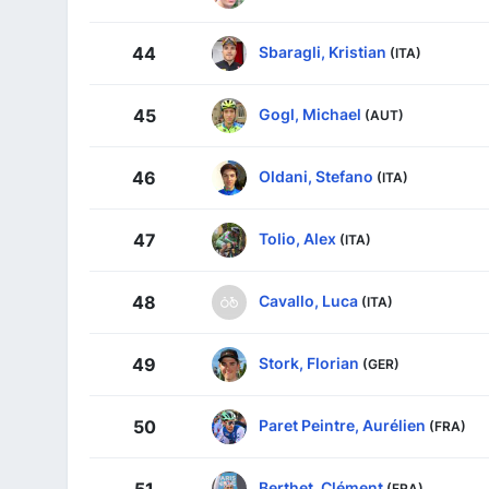
Sbaragli, Kristian
44
(ITA)
Gogl, Michael
45
(AUT)
Oldani, Stefano
46
(ITA)
Tolio, Alex
47
(ITA)
Cavallo, Luca
48
(ITA)
Stork, Florian
49
(GER)
Paret Peintre, Aurélien
50
(FRA)
Berthet, Clément
51
(FRA)