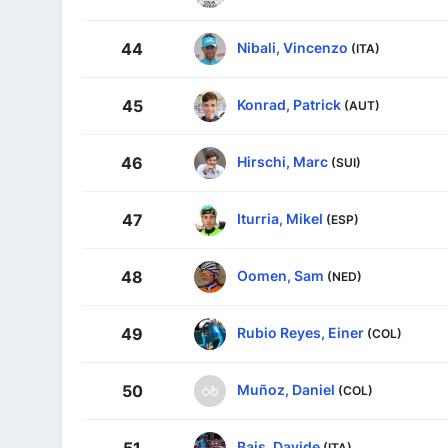
Nibali, Vincenzo
44
(ITA)
Konrad, Patrick
45
(AUT)
Hirschi, Marc
46
(SUI)
Iturria, Mikel
47
(ESP)
Oomen, Sam
48
(NED)
Rubio Reyes, Einer
49
(COL)
Muñoz, Daniel
50
(COL)
Bais, Davide
51
(ITA)