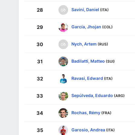
Savini, Daniel
28
(ITA)
García, Jhojan
29
(COL)
Nych, Artem
30
(RUS)
Badilatti, Matteo
31
(SUI)
Ravasi, Edward
32
(ITA)
Sepúlveda, Eduardo
33
(ARG)
Rochas, Rémy
34
(FRA)
Garosio, Andrea
35
(ITA)