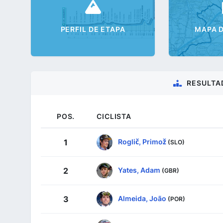
PERFIL DE ETAPA
MAPA D
RESULTA
POS.
CICLISTA
Roglič, Primož
1
(SLO)
Yates, Adam
2
(GBR)
Almeida, João
3
(POR)