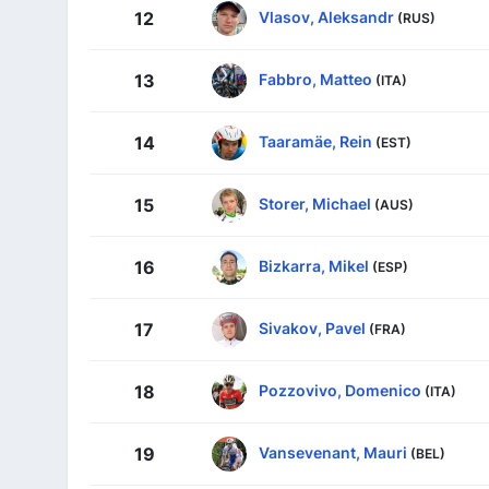
Vlasov, Aleksandr
12
(RUS)
Fabbro, Matteo
13
(ITA)
Taaramäe, Rein
14
(EST)
Storer, Michael
15
(AUS)
Bizkarra, Mikel
16
(ESP)
Sivakov, Pavel
17
(FRA)
Pozzovivo, Domenico
18
(ITA)
Vansevenant, Mauri
19
(BEL)