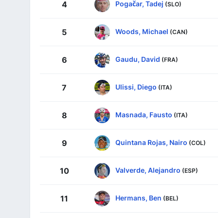
Pogačar, Tadej
4
(SLO)
Woods, Michael
5
(CAN)
Gaudu, David
6
(FRA)
Ulissi, Diego
7
(ITA)
Masnada, Fausto
8
(ITA)
Quintana Rojas, Nairo
9
(COL)
Valverde, Alejandro
10
(ESP)
Hermans, Ben
11
(BEL)